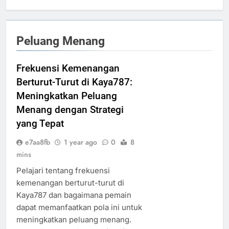
Peluang Menang
Frekuensi Kemenangan
Berturut-Turut di Kaya787:
Meningkatkan Peluang
Menang dengan Strategi
yang Tepat
e7aa8fb
1 year ago
0
8
mins
Pelajari tentang frekuensi
kemenangan berturut-turut di
Kaya787 dan bagaimana pemain
dapat memanfaatkan pola ini untuk
meningkatkan peluang menang.