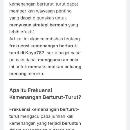
kemenangan berturut-turut dapat
memberikan wawasan penting
yang dapat digunakan untuk
menyusun strategi bermain
yang
lebih efektif.
Artikel ini akan membahas tentang
frekuensi kemenangan berturut-
turut di Kaya787
, serta bagaimana
pemain dapat
menggunakan pola
ini
untuk
memaksimalkan peluang
menang
mereka.
Apa Itu Frekuensi
Kemenangan Berturut-Turut?
Frekuensi kemenangan berturut-
turut
mengacu pada jumlah kali
kemenangan yang terjadi
beruntun