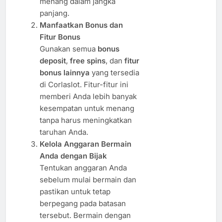
menang dalam jangka
panjang.
Manfaatkan Bonus dan
Fitur Bonus
Gunakan semua
bonus
deposit
,
free spins
, dan
fitur
bonus lainnya
yang tersedia
di Corlaslot. Fitur-fitur ini
memberi Anda lebih banyak
kesempatan untuk menang
tanpa harus meningkatkan
taruhan Anda.
Kelola Anggaran Bermain
Anda dengan Bijak
Tentukan anggaran Anda
sebelum mulai bermain dan
pastikan untuk tetap
berpegang pada batasan
tersebut. Bermain dengan