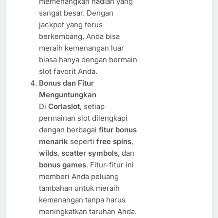
memenangkan hadiah yang
sangat besar. Dengan
jackpot yang terus
berkembang, Anda bisa
meraih kemenangan luar
biasa hanya dengan bermain
slot favorit Anda.
Bonus dan Fitur
Menguntungkan
Di
Corlaslot
, setiap
permainan slot dilengkapi
dengan berbagai
fitur bonus
menarik
seperti
free spins
,
wilds
,
scatter symbols
, dan
bonus games
. Fitur-fitur ini
memberi Anda peluang
tambahan untuk meraih
kemenangan tanpa harus
meningkatkan taruhan Anda.