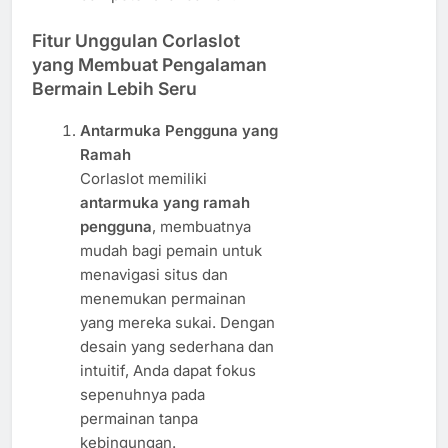
Fitur Unggulan Corlaslot
yang Membuat Pengalaman
Bermain Lebih Seru
Antarmuka Pengguna yang
Ramah
Corlaslot memiliki
antarmuka yang ramah
pengguna
, membuatnya
mudah bagi pemain untuk
menavigasi situs dan
menemukan permainan
yang mereka sukai. Dengan
desain yang sederhana dan
intuitif, Anda dapat fokus
sepenuhnya pada
permainan tanpa
kebingungan.