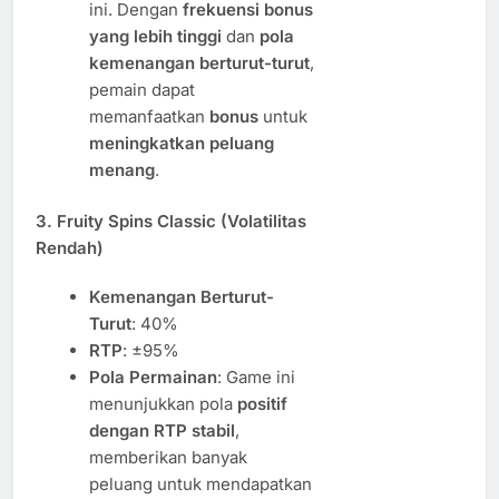
ini. Dengan
frekuensi bonus
yang lebih tinggi
dan
pola
kemenangan berturut-turut
,
pemain dapat
memanfaatkan
bonus
untuk
meningkatkan peluang
menang
.
3. Fruity Spins Classic (Volatilitas
Rendah)
Kemenangan Berturut-
Turut
: 40%
RTP
: ±95%
Pola Permainan
: Game ini
menunjukkan pola
positif
dengan RTP stabil
,
memberikan banyak
peluang untuk mendapatkan