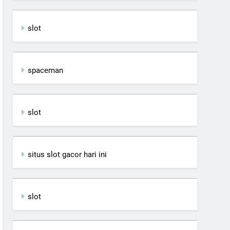
slot
spaceman
slot
situs slot gacor hari ini
slot