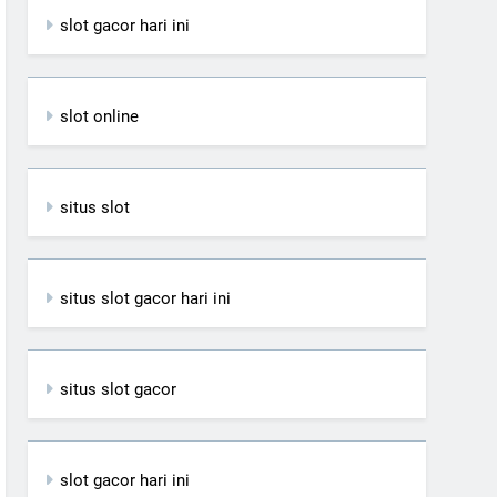
slot gacor hari ini
slot online
situs slot
situs slot gacor hari ini
situs slot gacor
slot gacor hari ini