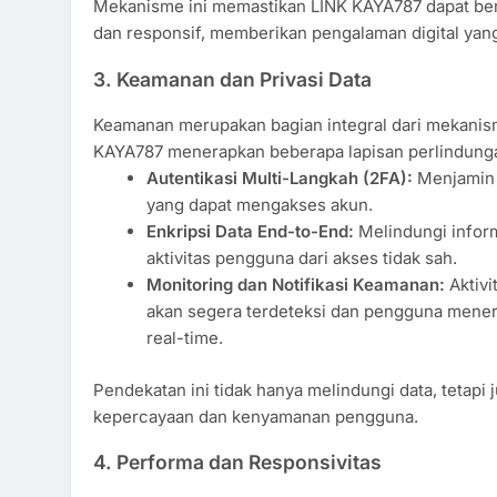
Mekanisme ini memastikan LINK KAYA787 dapat berj
dan responsif, memberikan pengalaman digital yang
3. Keamanan dan Privasi Data
Keamanan merupakan bagian integral dari mekanis
KAYA787 menerapkan beberapa lapisan perlindung
Autentikasi Multi-Langkah (2FA):
Menjamin 
yang dapat mengakses akun.
Enkripsi Data End-to-End:
Melindungi inform
aktivitas pengguna dari akses tidak sah.
Monitoring dan Notifikasi Keamanan:
Aktivi
akan segera terdeteksi dan pengguna mene
real-time.
Pendekatan ini tidak hanya melindungi data, tetapi
kepercayaan dan kenyamanan pengguna.
4. Performa dan Responsivitas