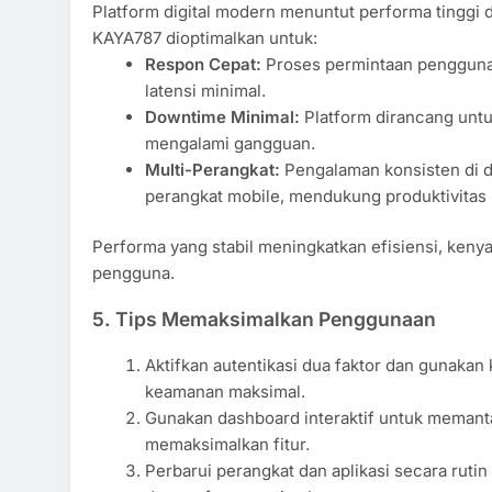
Platform digital modern menuntut performa tinggi d
KAYA787 dioptimalkan untuk:
Respon Cepat:
Proses permintaan pengguna
latensi minimal.
Downtime Minimal:
Platform dirancang untuk
mengalami gangguan.
Multi-Perangkat:
Pengalaman konsisten di 
perangkat mobile, mendukung produktivitas
Performa yang stabil meningkatkan efisiensi, ken
pengguna.
5. Tips Memaksimalkan Penggunaan
Aktifkan autentikasi dua faktor dan gunakan 
keamanan maksimal.
Gunakan dashboard interaktif untuk memanta
memaksimalkan fitur.
Perbarui perangkat dan aplikasi secara rutin