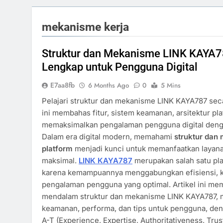
mekanisme kerja
Struktur dan Mekanisme LINK KAYA7
Lengkap untuk Pengguna Digital
E7aa8fb
6 Months Ago
0
5 Mins
Pelajari struktur dan mekanisme LINK KAYA787 sec
ini membahas fitur, sistem keamanan, arsitektur pla
memaksimalkan pengalaman pengguna digital denga
Dalam era digital modern, memahami
struktur dan
platform
menjadi kunci untuk memanfaatkan layanan
maksimal.
LINK KAYA787
merupakan salah satu pl
karena kemampuannya menggabungkan efisiensi, 
pengalaman pengguna yang optimal. Artikel ini m
mendalam struktur dan mekanisme LINK KAYA787, me
keamanan, performa, dan tips untuk pengguna, de
A-T (Experience, Expertise, Authoritativeness, Trus