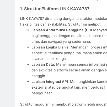
1. Struktur Platform LINK KAYA787
LINK KAYA787 dirancang dengan arsitektur modul
fleksibilitas dan skalabilitas. Struktur ini meliputi:
Lapisan Antarmuka Pengguna (UI):
Menyedia
bagi pengguna dengan desain dashboard terpa
time, dan navigasi yang sederhana.
Lapisan Logika Bisnis:
Menangani proses int
seperti autentikasi pengguna, manajemen dat
layanan pihak ketiga.
Lapisan Data:
Menyimpan semua informasi p
dan aktivitas platform secara aman dengan s
canggih.
Lapisan Integrasi API:
Memungkinkan koneksi
eksternal atau perangkat lain, memperluas fle
penggunaan.
Struktur modular ini membuat platform lebih mudah 