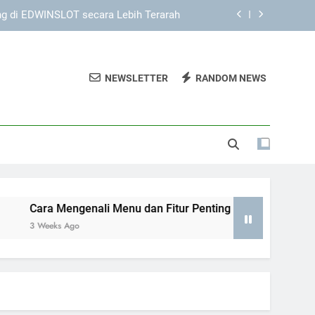
ng di EDWINSLOT secara Lebih Terarah
nting di LEBAH4D secara Lebih Terarah
rmuka KAYA787 yang Mudah Digunakan
NEWSLETTER
RANDOM NEWS
al LEBAH4D yang Modern dan Konsisten
an Aksesori Yang Stylish Dan Berkualitas.
ng di EDWINSLOT secara Lebih Terarah
nting di LEBAH4D secara Lebih Terarah
rmuka KAYA787 yang Mudah Digunakan
ra Mengenali Menu dan Fitur Penting di LEBAH4D secara Lebi
eeks Ago