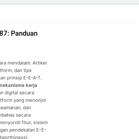
87: Panduan
ara mendalam. Artikel
tform, dan tips
n prinsip E-E-A-T.
 mekanisme kerja
 digital secara
atform yang menonjol
keamanan, dan
embahas secara
nyoroti fitur, sistem
ngan pendekatan E-E-
tworthiness).