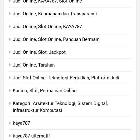
Judi Online, KAYA787, Slot Online
Judi Online, Keamanan dan Transparansi
Judi Online, Slot Online, KAYA787
Judi Online, Slot Online, Panduan Bermain
Judi Online, Slot, Jackpot
Judi Online, Taruhan
Judi Slot Online, Teknologi Perjudian, Platform Judi
Kasino, Slot, Permainan Online
Kategori: Arsitektur Teknologi, Sistem Digital,
Infrastruktur Komputasi
kaya787
kaya787 alternatif