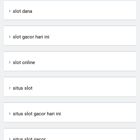
slot dana
slot gacor hari ini
slot online
situs slot
situs slot gacor hari ini
situs slot gacor