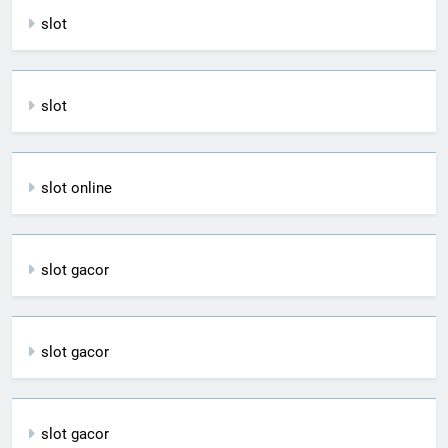
slot
slot
slot online
slot gacor
slot gacor
slot gacor