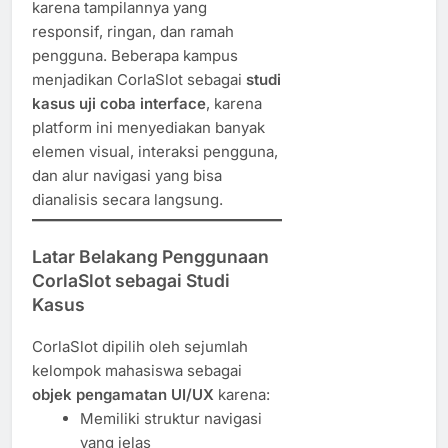
karena tampilannya yang
responsif, ringan, dan ramah
pengguna. Beberapa kampus
menjadikan CorlaSlot sebagai
studi
kasus uji coba interface
, karena
platform ini menyediakan banyak
elemen visual, interaksi pengguna,
dan alur navigasi yang bisa
dianalisis secara langsung.
Latar Belakang Penggunaan
CorlaSlot sebagai Studi
Kasus
CorlaSlot dipilih oleh sejumlah
kelompok mahasiswa sebagai
objek pengamatan UI/UX
karena:
Memiliki struktur navigasi
yang jelas