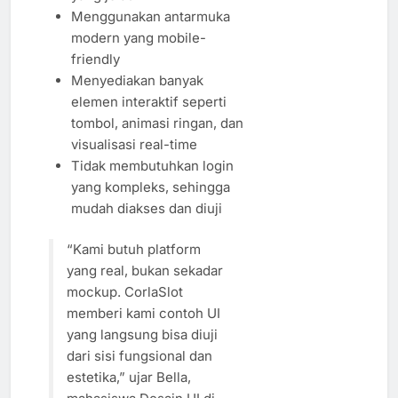
Menggunakan antarmuka
modern yang mobile-
friendly
Menyediakan banyak
elemen interaktif seperti
tombol, animasi ringan, dan
visualisasi real-time
Tidak membutuhkan login
yang kompleks, sehingga
mudah diakses dan diuji
“Kami butuh platform
yang real, bukan sekadar
mockup. CorlaSlot
memberi kami contoh UI
yang langsung bisa diuji
dari sisi fungsional dan
estetika,” ujar Bella,