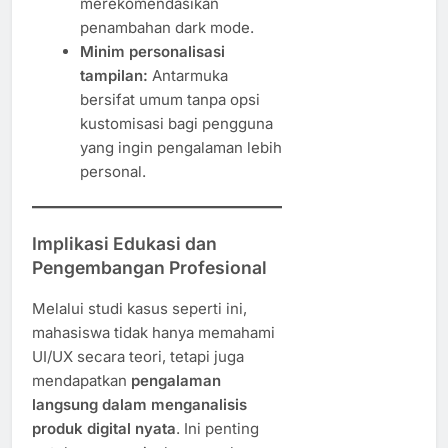
merekomendasikan
penambahan dark mode.
Minim personalisasi
tampilan:
Antarmuka
bersifat umum tanpa opsi
kustomisasi bagi pengguna
yang ingin pengalaman lebih
personal.
Implikasi Edukasi dan
Pengembangan Profesional
Melalui studi kasus seperti ini,
mahasiswa tidak hanya memahami
UI/UX secara teori, tetapi juga
mendapatkan
pengalaman
langsung dalam menganalisis
produk digital nyata
. Ini penting