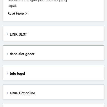
tepat.
Read More
LINK SLOT
dana slot gacor
toto togel
situs slot online