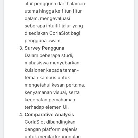
alur pengguna dari halaman
utama hingga ke fitur-fitur
dalam, mengevaluasi
seberapa intuitif jalur yang
disediakan CorlaSlot bagi
pengguna awam.
Survey Pengguna
Dalam beberapa studi,
mahasiswa menyebarkan
kuisioner kepada teman-
teman kampus untuk
mengetahui kesan pertama,
kenyamanan visual, serta
kecepatan pemahaman
terhadap elemen UI.
Comparative Analysis
CorlaSlot dibandingkan
dengan platform sejenis
untuk menilai keunggulan