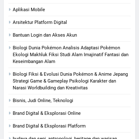
Aplikasi Mobile
Arsitektur Platform Digital
Bantuan Login dan Akses Akun
Biologi Dunia Pokémon Analisis Adaptasi Pokémon
Ekologi Makhluk Fiksi Studi Alam Imajinatif Fantasi dan
Keseimbangan Alam
Biologi Fiksi & Evolusi Dunia Pokémon & Anime Jepang
Strategi Game & Gameplay Psikologi Karakter dan
Narasi Worldbuilding dan Kreativitas
Bisnis, Judi Online, Teknologi
Brand Digital & Eksplorasi Online
Brand Digital & Eksplorasi Platform
budaya dan seni, antropologi, heritage dan warisan,