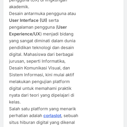
akademik.
Desain antarmuka pengguna atau
User Interface (UI)
serta
pengalaman pengguna (
User
Experience/UX
) menjadi bidang
yang sangat diminati dalam dunia
pendidikan teknologi dan desain
digital. Mahasiswa dari berbagai
jurusan, seperti Informatika,
Desain Komunikasi Visual, dan
Sistem Informasi, kini mulai aktif
melakukan pengujian platform
digital untuk memahami praktik
nyata dari teori yang dipelajari di
kelas.
Salah satu platform yang menarik
perhatian adalah
corlaslot
, sebuah
situs hiburan digital yang dikenal