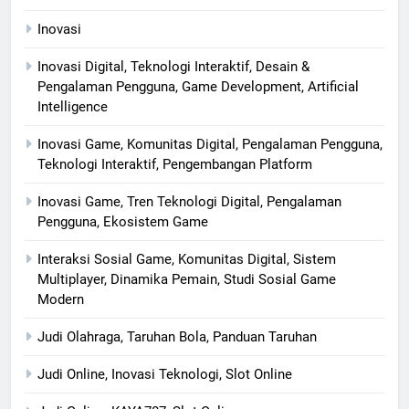
Inovasi
Inovasi Digital, Teknologi Interaktif, Desain &
Pengalaman Pengguna, Game Development, Artificial
Intelligence
Inovasi Game, Komunitas Digital, Pengalaman Pengguna,
Teknologi Interaktif, Pengembangan Platform
Inovasi Game, Tren Teknologi Digital, Pengalaman
Pengguna, Ekosistem Game
Interaksi Sosial Game, Komunitas Digital, Sistem
Multiplayer, Dinamika Pemain, Studi Sosial Game
Modern
Judi Olahraga, Taruhan Bola, Panduan Taruhan
Judi Online, Inovasi Teknologi, Slot Online