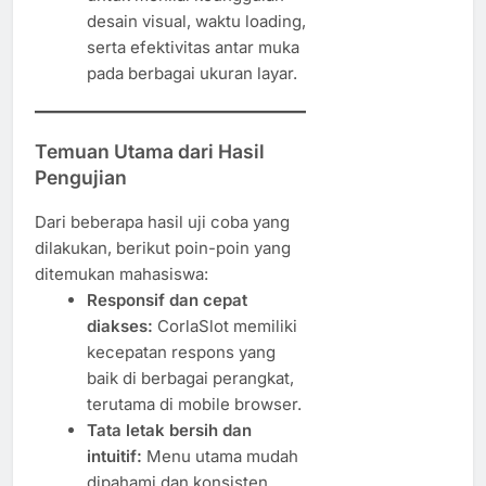
desain visual, waktu loading,
serta efektivitas antar muka
pada berbagai ukuran layar.
Temuan Utama dari Hasil
Pengujian
Dari beberapa hasil uji coba yang
dilakukan, berikut poin-poin yang
ditemukan mahasiswa:
Responsif dan cepat
diakses:
CorlaSlot memiliki
kecepatan respons yang
baik di berbagai perangkat,
terutama di mobile browser.
Tata letak bersih dan
intuitif:
Menu utama mudah
dipahami dan konsisten