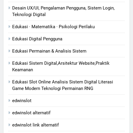
Desain UX/UI, Pengalaman Pengguna, Sistem Login,
Teknologi Digital
Edukasi · Matematika · Psikologi Perilaku
Edukasi Digital Pengguna
Edukasi Permainan & Analisis Sistem
Edukasi Sistem Digital,Arsitektur Website,Praktik
Keamanan
Edukasi Slot Online Analisis Sistem Digital Literasi
Game Modern Teknologi Permainan RNG
edwinslot
edwinslot alternatif
edwinslot link alternatif