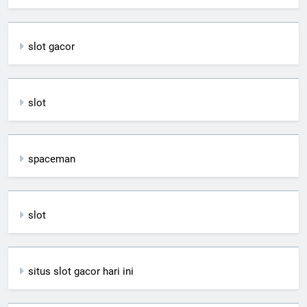
slot gacor
slot
spaceman
slot
situs slot gacor hari ini