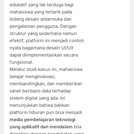
edukatif yang tak terduga bagi
mahasiswa yang tertarik pada
bidang desain antarmuka dan
pengalaman pengguna. Dengan
struktur yang sederhana namun
efektif, platform ini menjadi contoh
nyata bagaimana desain UI/UX
dapat diimplementasikan secara
fungsional.
Melalui studi kasus ini, mahasiswa
belajar mengevaluasi,
membandingkan, dan memberikan
saran berbasis data terhadap
sistem digital yang ada. Ini
menunjukkan bahwa bahkan
platform hiburan pun bisa menjadi
media pembelajaran teknologi
yang aplikatif dan mendalam
bila
dianalisis dengan pendekatan yang