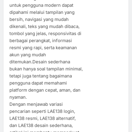
untuk pengguna modern dapat
dipahami melalui tampilan yang
bersih, navigasi yang mudah
dikenali, teks yang mudah dibaca,
tombol yang jelas, responsivitas di
berbagai perangkat, informasi
resmi yang rapi, serta keamanan
akun yang mudah
ditemukan.Desain sederhana
bukan hanya soal tampilan minimal,
tetapi juga tentang bagaimana
pengguna dapat memahami
platform dengan cepat, aman, dan
nyaman.
Dengan menjawab variasi
pencarian seperti LAE138 login,
LAE138 resmi, LAE138 alternatif,
dan LAE138 desain sederhana,