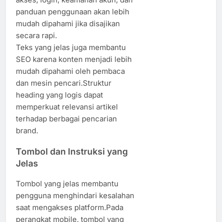
panduan penggunaan akan lebih
mudah dipahami jika disajikan
secara rapi.
Teks yang jelas juga membantu
SEO karena konten menjadi lebih
mudah dipahami oleh pembaca
dan mesin pencari.Struktur
heading yang logis dapat
memperkuat relevansi artikel
terhadap berbagai pencarian
brand.
Tombol dan Instruksi yang
Jelas
Tombol yang jelas membantu
pengguna menghindari kesalahan
saat mengakses platform.Pada
perangkat mobile, tombol yang