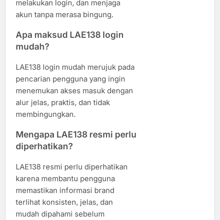
melakukan login, dan menjaga
akun tanpa merasa bingung.
Apa maksud LAE138 login
mudah?
LAE138 login mudah merujuk pada
pencarian pengguna yang ingin
menemukan akses masuk dengan
alur jelas, praktis, dan tidak
membingungkan.
Mengapa LAE138 resmi perlu
diperhatikan?
LAE138 resmi perlu diperhatikan
karena membantu pengguna
memastikan informasi brand
terlihat konsisten, jelas, dan
mudah dipahami sebelum