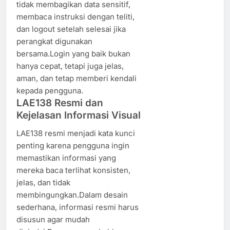
tidak membagikan data sensitif,
membaca instruksi dengan teliti,
dan logout setelah selesai jika
perangkat digunakan
bersama.Login yang baik bukan
hanya cepat, tetapi juga jelas,
aman, dan tetap memberi kendali
kepada pengguna.
LAE138 Resmi dan
Kejelasan Informasi Visual
LAE138 resmi menjadi kata kunci
penting karena pengguna ingin
memastikan informasi yang
mereka baca terlihat konsisten,
jelas, dan tidak
membingungkan.Dalam desain
sederhana, informasi resmi harus
disusun agar mudah