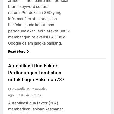
artikel ini membantu memperkuat
brand keyword secara
natural.Pendekatan SEO yang
informatif, profesional, dan
berfokus pada kebutuhan
pengguna akan lebih efektif untuk
membangun relevansi LAE138 di
Google dalam jangka panjang.
Read More
Autentikasi Dua Faktor:
Perlindungan Tambahan
untuk Login Pokémon787
e7aa8fb
9 months
ago
0
8 mins
Autentikasi dua faktor (2FA)
memberikan lapisan keamanan