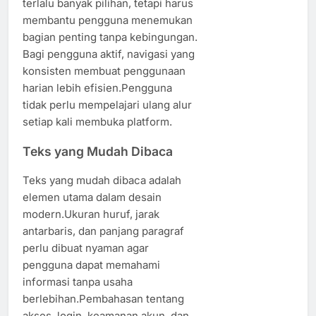
terlalu banyak pilihan, tetapi harus
membantu pengguna menemukan
bagian penting tanpa kebingungan.
Bagi pengguna aktif, navigasi yang
konsisten membuat penggunaan
harian lebih efisien.Pengguna
tidak perlu mempelajari ulang alur
setiap kali membuka platform.
Teks yang Mudah Dibaca
Teks yang mudah dibaca adalah
elemen utama dalam desain
modern.Ukuran huruf, jarak
antarbaris, dan panjang paragraf
perlu dibuat nyaman agar
pengguna dapat memahami
informasi tanpa usaha
berlebihan.Pembahasan tentang
akses, login, keamanan akun, dan