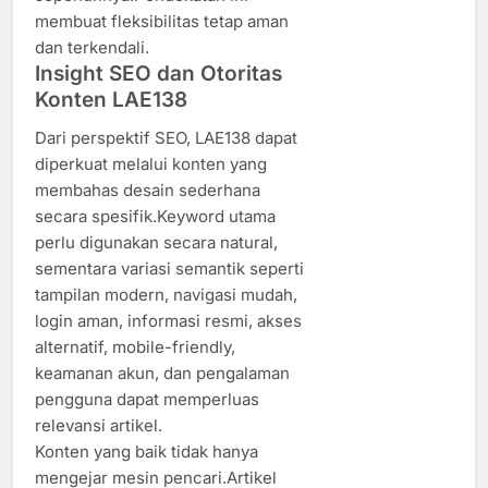
membuat fleksibilitas tetap aman
dan terkendali.
Insight SEO dan Otoritas
Konten LAE138
Dari perspektif SEO, LAE138 dapat
diperkuat melalui konten yang
membahas desain sederhana
secara spesifik.Keyword utama
perlu digunakan secara natural,
sementara variasi semantik seperti
tampilan modern, navigasi mudah,
login aman, informasi resmi, akses
alternatif, mobile-friendly,
keamanan akun, dan pengalaman
pengguna dapat memperluas
relevansi artikel.
Konten yang baik tidak hanya
mengejar mesin pencari.Artikel