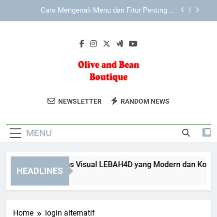
Skip
Cara Mengenali Menu dan Fitur Penting di
to
LEBAH4D secara Lebih Terarah
content
Mengenal Keunggulan Antarmuka KAYA787 yang
Mudah Digunakan
Mengenal Identitas Visual LEBAH4D yang Modern
dan Konsisten
Cara Mengenali Menu dan Fitur Penting di
EDWINSLOT secara Lebih Terarah
Olive And Bean
Temukan Tren Mode Terkini Di Olive And
Cara Mengenali Menu dan Fitur Penting di
NEWSLETTER
RANDOM NEWS
LEBAH4D secara Lebih Terarah
Boutique
Bean Boutique. Pilihan Pakaian Dan
Mengenal Keunggulan Antarmuka KAYA787 yang
Aksesori Yang Stylish Dan Berkualitas.
Mudah Digunakan
MENU
ngenal Identitas Visual LEBAH4D yang Modern dan Konsiste
HEADLINES
Weeks Ago
Home
login alternatif