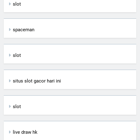
slot
spaceman
slot
situs slot gacor hari ini
slot
live draw hk