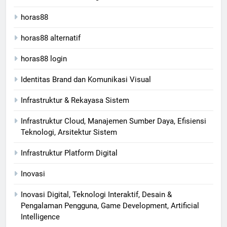
horas88
horas88 alternatif
horas88 login
Identitas Brand dan Komunikasi Visual
Infrastruktur & Rekayasa Sistem
Infrastruktur Cloud, Manajemen Sumber Daya, Efisiensi
Teknologi, Arsitektur Sistem
Infrastruktur Platform Digital
Inovasi
Inovasi Digital, Teknologi Interaktif, Desain &
Pengalaman Pengguna, Game Development, Artificial
Intelligence