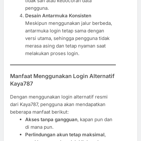
tidak sah atau kebocoran data
pengguna.
Desain Antarmuka Konsisten
Meskipun menggunakan jalur berbeda,
antarmuka login tetap sama dengan
versi utama, sehingga pengguna tidak
merasa asing dan tetap nyaman saat
melakukan proses login.
Manfaat Menggunakan Login Alternatif
Kaya787
Dengan menggunakan login alternatif resmi
dari Kaya787, pengguna akan mendapatkan
beberapa manfaat berikut:
Akses tanpa gangguan
, kapan pun dan
di mana pun.
Perlindungan akun tetap maksimal
,