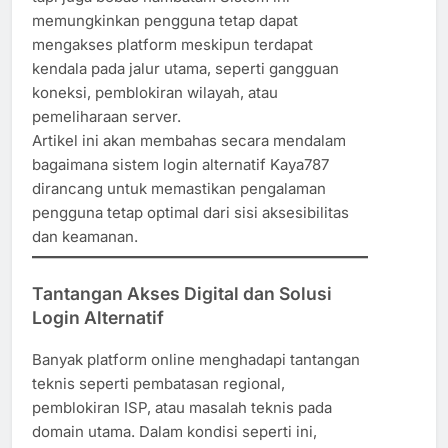
memungkinkan pengguna tetap dapat
mengakses platform meskipun terdapat
kendala pada jalur utama, seperti gangguan
koneksi, pemblokiran wilayah, atau
pemeliharaan server.
Artikel ini akan membahas secara mendalam
bagaimana sistem login alternatif Kaya787
dirancang untuk memastikan pengalaman
pengguna tetap optimal dari sisi aksesibilitas
dan keamanan.
Tantangan Akses Digital dan Solusi
Login Alternatif
Banyak platform online menghadapi tantangan
teknis seperti pembatasan regional,
pemblokiran ISP, atau masalah teknis pada
domain utama. Dalam kondisi seperti ini,