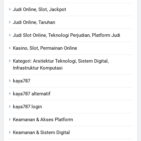
Judi Online, Slot, Jackpot
Judi Online, Taruhan
Judi Slot Online, Teknologi Perjudian, Platform Judi
Kasino, Slot, Permainan Online
Kategori: Arsitektur Teknologi, Sistem Digital,
Infrastruktur Komputasi
kaya787
kaya787 alternatif
kaya787 login
Keamanan & Akses Platform
Keamanan & Sistem Digital