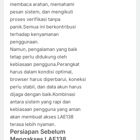
membaca arahan, memahami
pesan sistem, dan mengikuti
proses verifikasi tanpa
panik.Semua ini berkontribusi
terhadap kenyamanan
penggunaan.
Namun, pengalaman yang baik
tetap perlu didukung oleh
kebiasaan pengguna.Perangkat
harus dalam kondisi optimal,
browser harus diperbarui, koneksi
perlu stabil, dan data akun harus
dijaga dengan baik.Kombinasi
antara sistem yang rapi dan
kebiasaan pengguna yang aman
akan membuat akses LAE138
terasa lebih nyaman.
Persiapan Sebelum
Mengakses LAE138