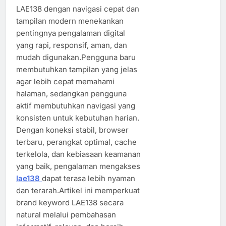
LAE138 dengan navigasi cepat dan
tampilan modern menekankan
pentingnya pengalaman digital
yang rapi, responsif, aman, dan
mudah digunakan.Pengguna baru
membutuhkan tampilan yang jelas
agar lebih cepat memahami
halaman, sedangkan pengguna
aktif membutuhkan navigasi yang
konsisten untuk kebutuhan harian.
Dengan koneksi stabil, browser
terbaru, perangkat optimal, cache
terkelola, dan kebiasaan keamanan
yang baik, pengalaman mengakses
lae138
dapat terasa lebih nyaman
dan terarah.Artikel ini memperkuat
brand keyword LAE138 secara
natural melalui pembahasan