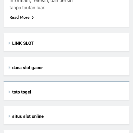
informatif, relevan, dan bersih
tanpa tautan luar.
Read More
LINK SLOT
dana slot gacor
toto togel
situs slot online