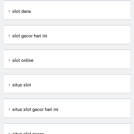
slot dana
slot gacor hari ini
slot online
situs slot
situs slot gacor hari ini