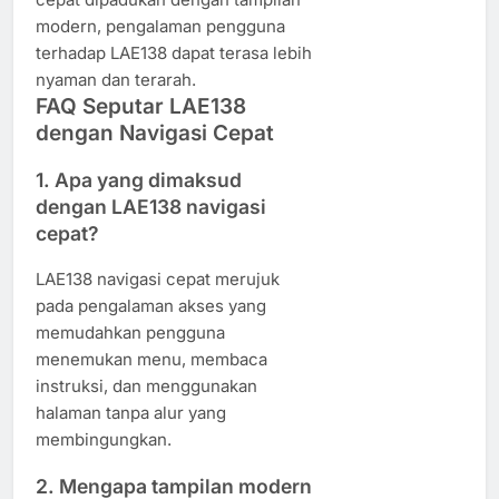
modern, pengalaman pengguna
terhadap LAE138 dapat terasa lebih
nyaman dan terarah.
FAQ Seputar LAE138
dengan Navigasi Cepat
1. Apa yang dimaksud
dengan LAE138 navigasi
cepat?
LAE138 navigasi cepat merujuk
pada pengalaman akses yang
memudahkan pengguna
menemukan menu, membaca
instruksi, dan menggunakan
halaman tanpa alur yang
membingungkan.
2. Mengapa tampilan modern