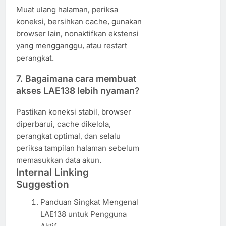
Muat ulang halaman, periksa
koneksi, bersihkan cache, gunakan
browser lain, nonaktifkan ekstensi
yang mengganggu, atau restart
perangkat.
7. Bagaimana cara membuat
akses LAE138 lebih nyaman?
Pastikan koneksi stabil, browser
diperbarui, cache dikelola,
perangkat optimal, dan selalu
periksa tampilan halaman sebelum
memasukkan data akun.
Internal Linking
Suggestion
Panduan Singkat Mengenal
LAE138 untuk Pengguna