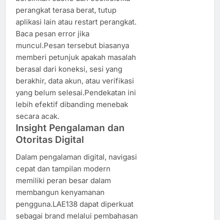
perangkat terasa berat, tutup
aplikasi lain atau restart perangkat.
Baca pesan error jika
muncul.Pesan tersebut biasanya
memberi petunjuk apakah masalah
berasal dari koneksi, sesi yang
berakhir, data akun, atau verifikasi
yang belum selesai.Pendekatan ini
lebih efektif dibanding menebak
secara acak.
Insight Pengalaman dan
Otoritas Digital
Dalam pengalaman digital, navigasi
cepat dan tampilan modern
memiliki peran besar dalam
membangun kenyamanan
pengguna.LAЕ138 dapat diperkuat
sebagai brand melalui pembahasan