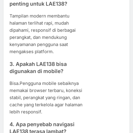
penting untuk LAE138?
Tampilan modern membantu
halaman terlihat rapi, mudah
dipahami, responsif di berbagai
perangkat, dan mendukung
kenyamanan pengguna saat
mengakses platform.
3. Apakah LAE138 bisa
digunakan di mobile?
Bisa.Pengguna mobile sebaiknya
memakai browser terbaru, koneksi
stabil, perangkat yang ringan, dan
cache yang terkelola agar halaman
lebih responsif.
4. Apa penyebab navigasi
LAE138 terasa lambat?