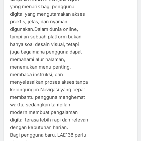
yang menarik bagi pengguna
digital yang mengutamakan akses
praktis, jelas, dan nyaman
digunakan.Dalam dunia online,
tampilan sebuah platform bukan
hanya soal desain visual, tetapi
juga bagaimana pengguna dapat
memahami alur halaman,
menemukan menu penting,
membaca instruksi, dan
menyelesaikan proses akses tanpa
kebingungan.Navigasi yang cepat
membantu pengguna menghemat
waktu, sedangkan tampilan
modern membuat pengalaman
digital terasa lebih rapi dan relevan
dengan kebutuhan harian.
Bagi pengguna baru, LAE138 perlu