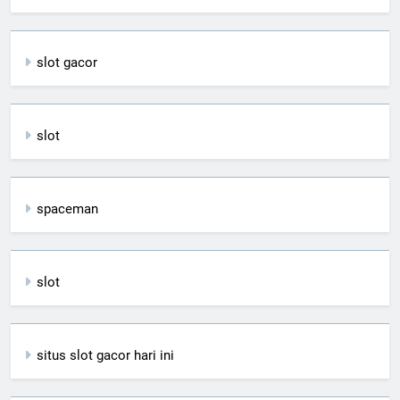
slot gacor
slot
spaceman
slot
situs slot gacor hari ini