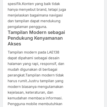
spesifik.Konten yang baik tidak
hanya menyebut brand, tetapi juga
menjelaskan bagaimana navigasi
dan tampilan dapat mendukung
pengalaman pengguna.
Tampilan Modern sebagai
Pendukung Kenyamanan
Akses
Tampilan modern pada LAE138
dapat dipahami sebagai desain
halaman yang rapi, responsif, dan
mudah digunakan di berbagai
perangkat.Tampilan modern tidak
harus rumit.Justru tampilan yang
modern biasanya mengutamakan
kejelasan, keteraturan, dan
kemudahan membaca informasi.
Pengguna mobile membutuhkan