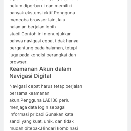
belum diperbarui dan memiliki
banyak ekstensi aktif.Pengguna
mencoba browser lain, lalu
halaman berjalan lebih
stabil.Contoh ini menunjukkan
bahwa navigasi cepat tidak hanya
bergantung pada halaman, tetapi
juga pada kondisi perangkat dan
browser.
Keamanan Akun dalam
Navigasi Digital
Navigasi cepat harus tetap berjalan
bersama keamanan
akun.Pengguna LAE138 perlu
menjaga data login sebagai
informasi pribadi.Gunakan kata
sandi yang kuat, unik, dan tidak
mudah ditebak.Hindari kombinasi