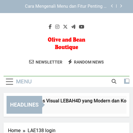
Skip
Cara Mengenali Menu dan Fitur Penting di
to
LEBAH4D secara Lebih Terarah
content
Mengenal Keunggulan Antarmuka KAYA787 yang
Mudah Digunakan
Mengenal Identitas Visual LEBAH4D yang Modern
dan Konsisten
Cara Mengenali Menu dan Fitur Penting di
EDWINSLOT secara Lebih Terarah
Olive And Bean
Temukan Tren Mode Terkini Di Olive And
Cara Mengenali Menu dan Fitur Penting di
NEWSLETTER
RANDOM NEWS
LEBAH4D secara Lebih Terarah
Boutique
Bean Boutique. Pilihan Pakaian Dan
Mengenal Keunggulan Antarmuka KAYA787 yang
Aksesori Yang Stylish Dan Berkualitas.
Mudah Digunakan
MENU
ngenal Identitas Visual LEBAH4D yang Modern dan Konsisten
HEADLINES
Weeks Ago
Home
LAE138 login