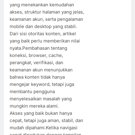
yang menekankan kemudahan
akses, struktur halaman yang jelas,
keamanan akun, serta pengalaman
mobile dan desktop yang stabil.
Dari sisi otoritas konten, artikel
yang baik perlu memberikan nilai
nyata.Pembahasan tentang
koneksi, browser, cache,
perangkat, verifikasi, dan
keamanan akun menunjukkan
bahwa konten tidak hanya
mengejar keyword, tetapi juga
membantu pengguna
menyelesaikan masalah yang
mungkin mereka alami.
Akses yang baik bukan hanya
cepat, tetapi juga aman, stabil, dan
mudah dipahami.Ketika navigasi
cepat dipadukan dengan tampilan