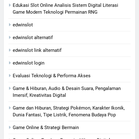
Edukasi Slot Online Analisis Sistem Digital Literasi
Game Modern Teknologi Permainan RNG
edwinslot
edwinslot alternatif
edwinslot link alternatif
edwinslot login
Evaluasi Teknologi & Performa Akses
Game & Hiburan, Audio & Desain Suara, Pengalaman
Imersif, Kreativitas Digital
Game dan Hiburan, Strategi Pokémon, Karakter Ikonik,
Dunia Fantasi, Tipe Listrik, Fenomena Budaya Pop
Game Online & Strategi Bermain