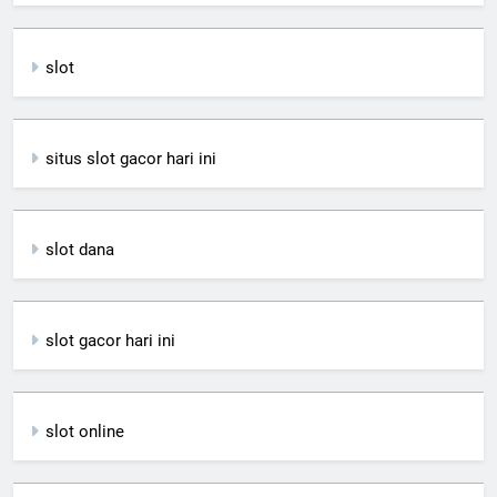
slot
situs slot gacor hari ini
slot dana
slot gacor hari ini
slot online