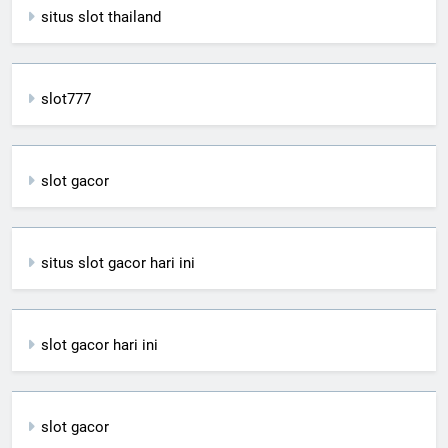
situs slot thailand
slot777
slot gacor
situs slot gacor hari ini
slot gacor hari ini
slot gacor