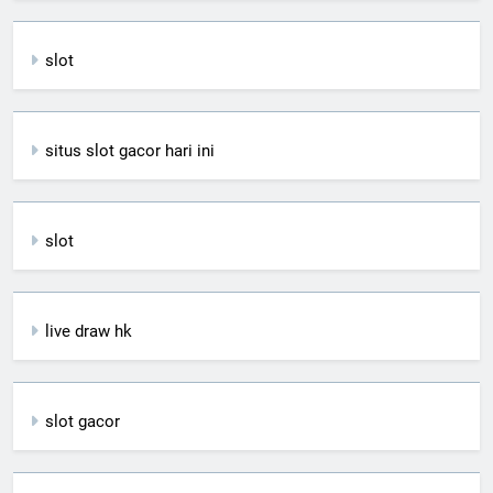
slot
situs slot gacor hari ini
slot
live draw hk
slot gacor