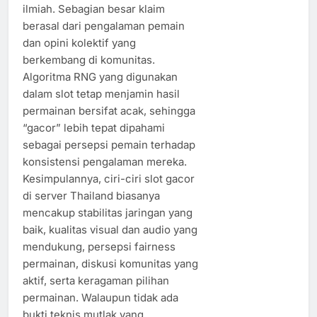
ilmiah. Sebagian besar klaim
berasal dari pengalaman pemain
dan opini kolektif yang
berkembang di komunitas.
Algoritma RNG yang digunakan
dalam slot tetap menjamin hasil
permainan bersifat acak, sehingga
“gacor” lebih tepat dipahami
sebagai persepsi pemain terhadap
konsistensi pengalaman mereka.
Kesimpulannya, ciri-ciri slot gacor
di server Thailand biasanya
mencakup stabilitas jaringan yang
baik, kualitas visual dan audio yang
mendukung, persepsi fairness
permainan, diskusi komunitas yang
aktif, serta keragaman pilihan
permainan. Walaupun tidak ada
bukti teknis mutlak yang