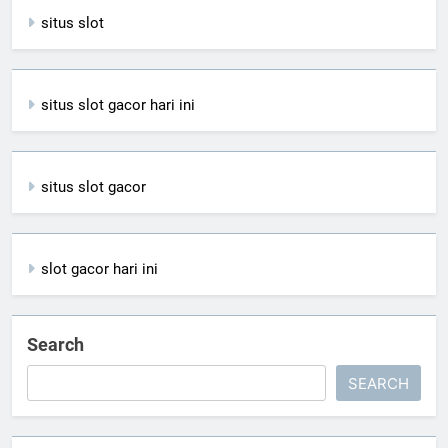
situs slot
situs slot gacor hari ini
situs slot gacor
slot gacor hari ini
Search
SEARCH