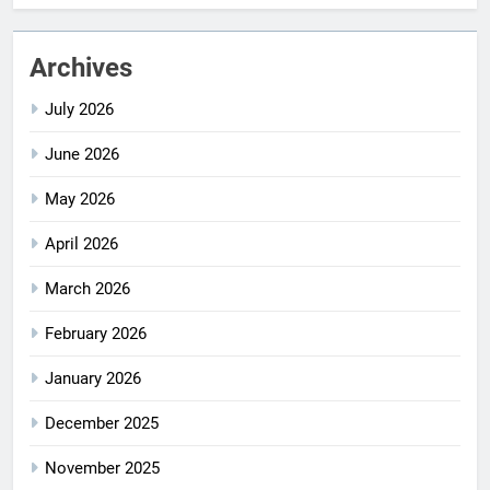
Archives
July 2026
June 2026
May 2026
April 2026
March 2026
February 2026
January 2026
December 2025
November 2025