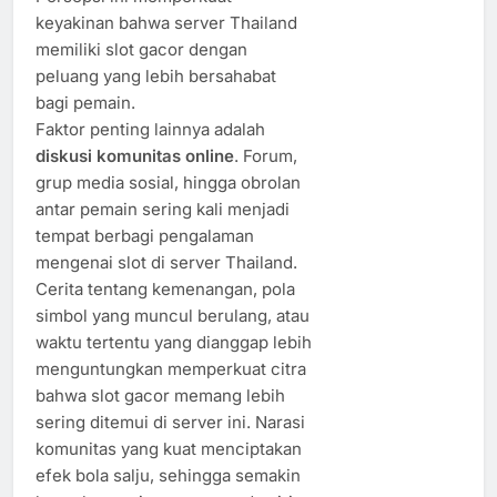
keyakinan bahwa server Thailand
memiliki slot gacor dengan
peluang yang lebih bersahabat
bagi pemain.
Faktor penting lainnya adalah
diskusi komunitas online
. Forum,
grup media sosial, hingga obrolan
antar pemain sering kali menjadi
tempat berbagi pengalaman
mengenai slot di server Thailand.
Cerita tentang kemenangan, pola
simbol yang muncul berulang, atau
waktu tertentu yang dianggap lebih
menguntungkan memperkuat citra
bahwa slot gacor memang lebih
sering ditemui di server ini. Narasi
komunitas yang kuat menciptakan
efek bola salju, sehingga semakin