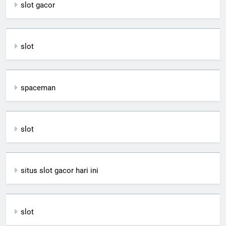
slot gacor
slot
spaceman
slot
situs slot gacor hari ini
slot