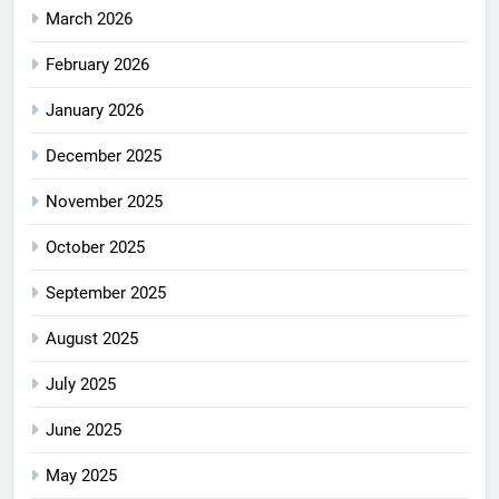
March 2026
February 2026
January 2026
December 2025
November 2025
October 2025
September 2025
August 2025
July 2025
June 2025
May 2025