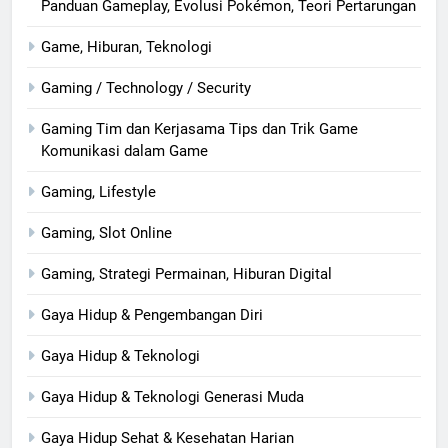
Panduan Gameplay, Evolusi Pokémon, Teori Pertarungan
Game, Hiburan, Teknologi
Gaming / Technology / Security
Gaming Tim dan Kerjasama Tips dan Trik Game
Komunikasi dalam Game
Gaming, Lifestyle
Gaming, Slot Online
Gaming, Strategi Permainan, Hiburan Digital
Gaya Hidup & Pengembangan Diri
Gaya Hidup & Teknologi
Gaya Hidup & Teknologi Generasi Muda
Gaya Hidup Sehat & Kesehatan Harian