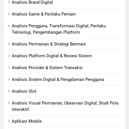
Analisis Brand Digital
Analisis Game & Perilaku Pemain
Analisis Pengguna, Transformasi Digital, Perilaku
Teknologi, Pengembangan Platform
Analisis Permainan & Strategi Bermain
Analisis Platform Digital & Review Sistem
Analisis Provider & Sistem Transaksi
Analisis Sistem Digital & Pengalaman Pengguna
Analisis Slot
Analisis Visual Permainan, Observasi Digital, Studi Pola
Interaktif
Aplikasi Mobile