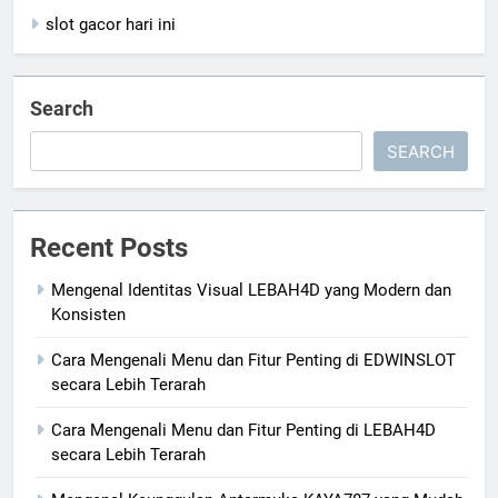
slot gacor hari ini
Search
SEARCH
Recent Posts
Mengenal Identitas Visual LEBAH4D yang Modern dan
Konsisten
Cara Mengenali Menu dan Fitur Penting di EDWINSLOT
secara Lebih Terarah
Cara Mengenali Menu dan Fitur Penting di LEBAH4D
secara Lebih Terarah