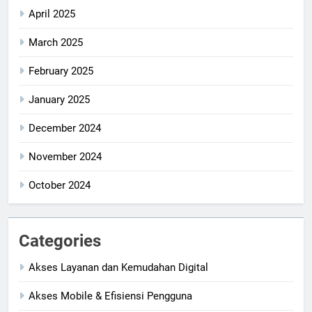
April 2025
March 2025
February 2025
January 2025
December 2024
November 2024
October 2024
Categories
Akses Layanan dan Kemudahan Digital
Akses Mobile & Efisiensi Pengguna