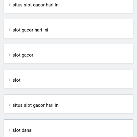
situs slot gacor hari ini
slot gacor hari ini
slot gacor
slot
situs slot gacor hari ini
slot dana