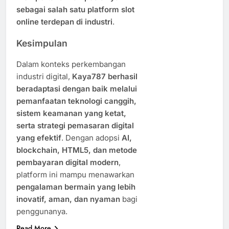
sebagai salah satu platform slot
online terdepan di industri
.
Kesimpulan
Dalam konteks perkembangan
industri digital,
Kaya787 berhasil
beradaptasi dengan baik melalui
pemanfaatan teknologi canggih,
sistem keamanan yang ketat,
serta strategi pemasaran digital
yang efektif
. Dengan adopsi
AI,
blockchain, HTML5, dan metode
pembayaran digital modern
,
platform ini mampu menawarkan
pengalaman bermain yang lebih
inovatif, aman, dan nyaman
bagi
penggunanya.
Read More