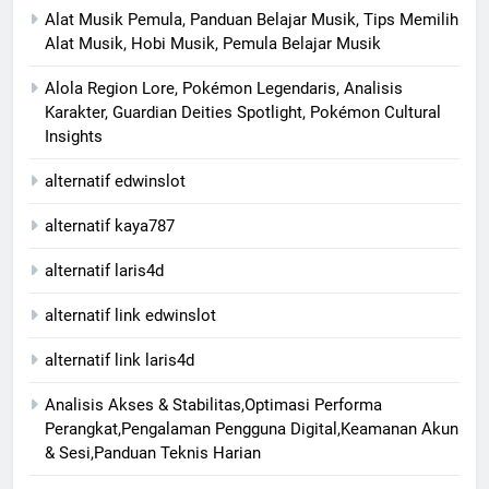
Alat Musik Pemula, Panduan Belajar Musik, Tips Memilih
Alat Musik, Hobi Musik, Pemula Belajar Musik
Alola Region Lore, Pokémon Legendaris, Analisis
Karakter, Guardian Deities Spotlight, Pokémon Cultural
Insights
alternatif edwinslot
alternatif kaya787
alternatif laris4d
alternatif link edwinslot
alternatif link laris4d
Analisis Akses & Stabilitas,Optimasi Performa
Perangkat,Pengalaman Pengguna Digital,Keamanan Akun
& Sesi,Panduan Teknis Harian