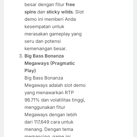
besar dengan fitur
free
spins
dan
sticky wilds
. Slot
demo ini memberi Anda
kesempatan untuk
merasakan gameplay yang
seru dan potensi
kemenangan besar.
Big Bass Bonanza
Megaways (Pragmatic
Play)
Big Bass Bonanza
Megaways adalah slot demo
yang menawarkan RTP
96.71% dan volatilitas tinggi,
menggunakan fitur
Megaways dengan lebih
dari 117,649 cara untuk
menang. Dengan tema
memancing, game ini