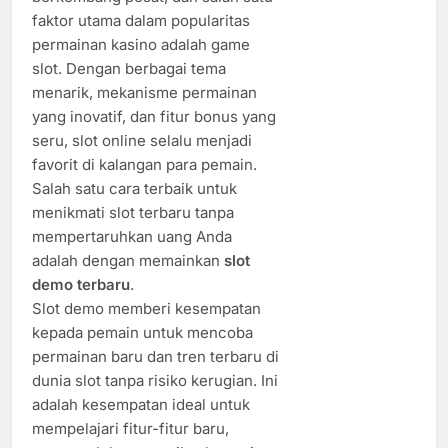
faktor utama dalam popularitas
permainan kasino adalah game
slot. Dengan berbagai tema
menarik, mekanisme permainan
yang inovatif, dan fitur bonus yang
seru, slot online selalu menjadi
favorit di kalangan para pemain.
Salah satu cara terbaik untuk
menikmati slot terbaru tanpa
mempertaruhkan uang Anda
adalah dengan memainkan
slot
demo terbaru
.
Slot demo memberi kesempatan
kepada pemain untuk mencoba
permainan baru dan tren terbaru di
dunia slot tanpa risiko kerugian. Ini
adalah kesempatan ideal untuk
mempelajari fitur-fitur baru,