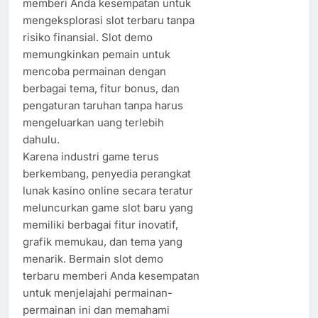
memberi Anda kesempatan untuk
mengeksplorasi slot terbaru tanpa
risiko finansial. Slot demo
memungkinkan pemain untuk
mencoba permainan dengan
berbagai tema, fitur bonus, dan
pengaturan taruhan tanpa harus
mengeluarkan uang terlebih
dahulu.
Karena industri game terus
berkembang, penyedia perangkat
lunak kasino online secara teratur
meluncurkan game slot baru yang
memiliki berbagai fitur inovatif,
grafik memukau, dan tema yang
menarik. Bermain slot demo
terbaru memberi Anda kesempatan
untuk menjelajahi permainan-
permainan ini dan memahami