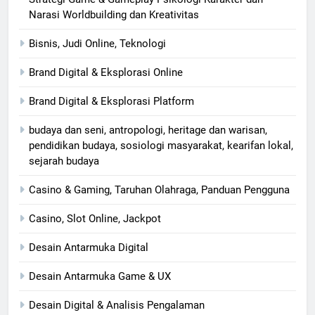
Narasi Worldbuilding dan Kreativitas
Bisnis, Judi Online, Teknologi
Brand Digital & Eksplorasi Online
Brand Digital & Eksplorasi Platform
budaya dan seni, antropologi, heritage dan warisan,
pendidikan budaya, sosiologi masyarakat, kearifan lokal,
sejarah budaya
Casino & Gaming, Taruhan Olahraga, Panduan Pengguna
Casino, Slot Online, Jackpot
Desain Antarmuka Digital
Desain Antarmuka Game & UX
Desain Digital & Analisis Pengalaman