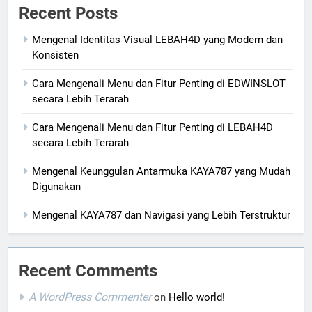
Recent Posts
Mengenal Identitas Visual LEBAH4D yang Modern dan
Konsisten
Cara Mengenali Menu dan Fitur Penting di EDWINSLOT
secara Lebih Terarah
Cara Mengenali Menu dan Fitur Penting di LEBAH4D
secara Lebih Terarah
Mengenal Keunggulan Antarmuka KAYA787 yang Mudah
Digunakan
Mengenal KAYA787 dan Navigasi yang Lebih Terstruktur
Recent Comments
A WordPress Commenter
on
Hello world!