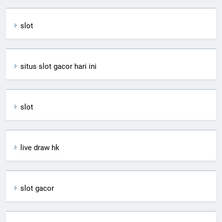
slot
situs slot gacor hari ini
slot
live draw hk
slot gacor