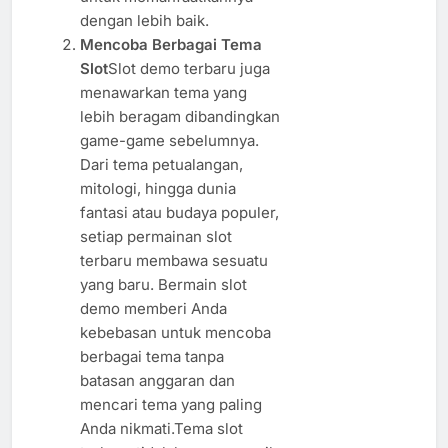
dengan lebih baik.
Mencoba Berbagai Tema
Slot
Slot demo terbaru juga
menawarkan tema yang
lebih beragam dibandingkan
game-game sebelumnya.
Dari tema petualangan,
mitologi, hingga dunia
fantasi atau budaya populer,
setiap permainan slot
terbaru membawa sesuatu
yang baru. Bermain slot
demo memberi Anda
kebebasan untuk mencoba
berbagai tema tanpa
batasan anggaran dan
mencari tema yang paling
Anda nikmati.Tema slot