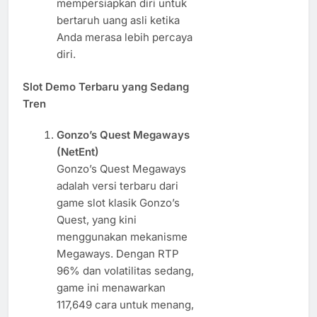
mempersiapkan diri untuk
bertaruh uang asli ketika
Anda merasa lebih percaya
diri.
Slot Demo Terbaru yang Sedang
Tren
Gonzo’s Quest Megaways
(NetEnt)
Gonzo’s Quest Megaways
adalah versi terbaru dari
game slot klasik Gonzo’s
Quest, yang kini
menggunakan mekanisme
Megaways. Dengan RTP
96% dan volatilitas sedang,
game ini menawarkan
117,649 cara untuk menang,