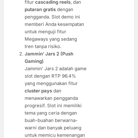
fitur
cascading reels
, dan
putaran gratis
dengan
pengganda. Slot demo ini
memberi Anda kesempatan
untuk menguji fitur
Megaways yang sedang
tren tanpa risiko.
Jammin’ Jars 2 (Push
Gaming)
Jammin’ Jars 2 adalah game
slot dengan RTP 96.4%
yang menggunakan fitur
cluster pays
dan
menawarkan pengganda
progresif. Slot ini memiliki
tema yang ceria dengan
buah-buahan berwarna-
warni dan banyak peluang
untuk memicu kemenangan