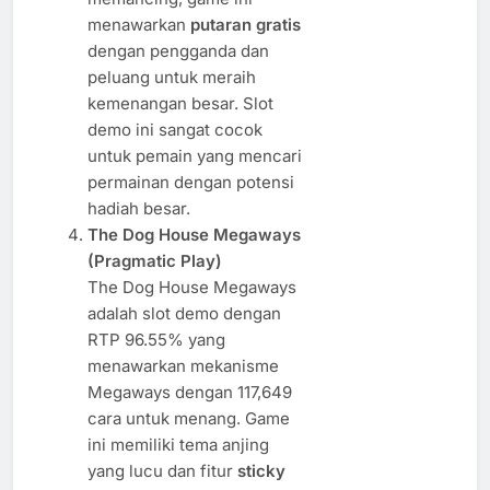
menawarkan
putaran gratis
dengan pengganda dan
peluang untuk meraih
kemenangan besar. Slot
demo ini sangat cocok
untuk pemain yang mencari
permainan dengan potensi
hadiah besar.
The Dog House Megaways
(Pragmatic Play)
The Dog House Megaways
adalah slot demo dengan
RTP 96.55% yang
menawarkan mekanisme
Megaways dengan 117,649
cara untuk menang. Game
ini memiliki tema anjing
yang lucu dan fitur
sticky