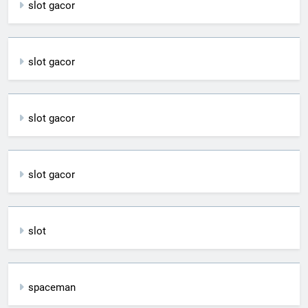
slot gacor
slot gacor
slot gacor
slot gacor
slot
spaceman