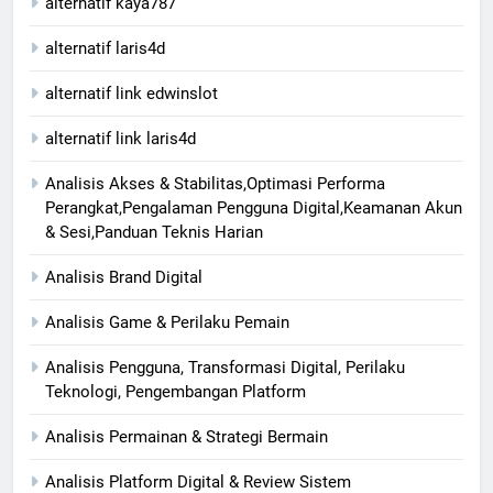
alternatif kaya787
alternatif laris4d
alternatif link edwinslot
alternatif link laris4d
Analisis Akses & Stabilitas,Optimasi Performa
Perangkat,Pengalaman Pengguna Digital,Keamanan Akun
& Sesi,Panduan Teknis Harian
Analisis Brand Digital
Analisis Game & Perilaku Pemain
Analisis Pengguna, Transformasi Digital, Perilaku
Teknologi, Pengembangan Platform
Analisis Permainan & Strategi Bermain
Analisis Platform Digital & Review Sistem