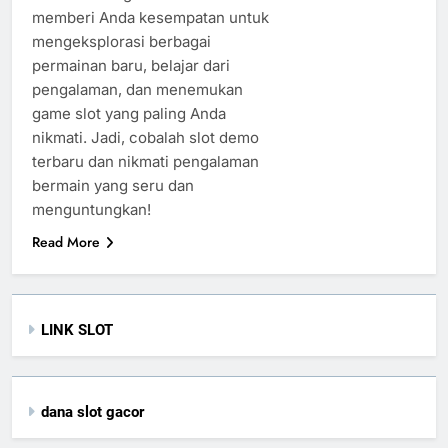
memberi Anda kesempatan untuk
mengeksplorasi berbagai
permainan baru, belajar dari
pengalaman, dan menemukan
game slot yang paling Anda
nikmati. Jadi, cobalah slot demo
terbaru dan nikmati pengalaman
bermain yang seru dan
menguntungkan!
Read More
LINK SLOT
dana slot gacor