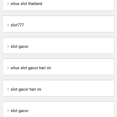
situs slot thailand
slot777
slot gacor
situs slot gacor hari ini
slot gacor hari ini
slot gacor