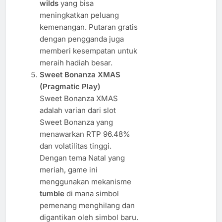
wilds
yang bisa
meningkatkan peluang
kemenangan. Putaran gratis
dengan pengganda juga
memberi kesempatan untuk
meraih hadiah besar.
Sweet Bonanza XMAS
(Pragmatic Play)
Sweet Bonanza XMAS
adalah varian dari slot
Sweet Bonanza yang
menawarkan RTP 96.48%
dan volatilitas tinggi.
Dengan tema Natal yang
meriah, game ini
menggunakan mekanisme
tumble
di mana simbol
pemenang menghilang dan
digantikan oleh simbol baru.