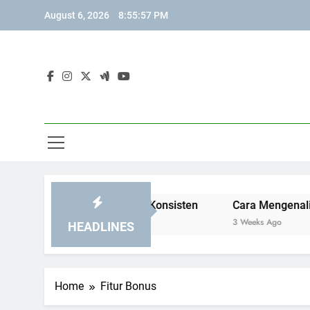
Skip
August 6, 2026
8:55:58 PM
to
content
Oli
Temukan Tr
 yang Modern dan Konsisten
Cara Mengenali Menu dan F
3 Weeks Ago
HEADLINES
Home
Fitur Bonus