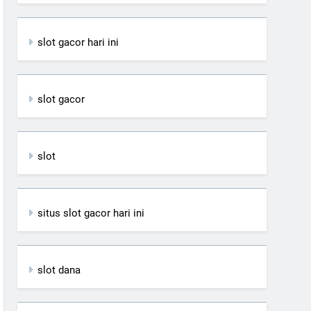
slot gacor hari ini
slot gacor
slot
situs slot gacor hari ini
slot dana