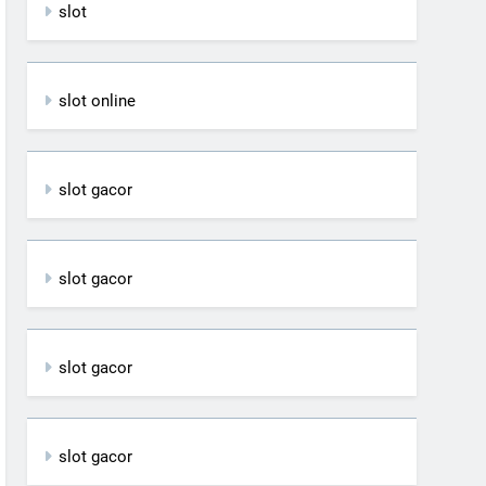
slot
slot online
slot gacor
slot gacor
slot gacor
slot gacor