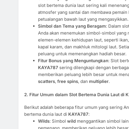
slot bertema dunia laut sering kali menena
atmosfer yang santai dan membawa pemain l
petualangan bawah laut yang mengasyikkan.
Simbol dan Tema yang Beragam
: Dalam slo
Anda akan menemukan simbol-simbol yang
elemen-elemen kehidupan laut, seperti ikan, 
kapal karam, dan makhluk mitologi laut. Set
peluang untuk memenangkan hadiah besar.
Fitur Bonus yang Menguntungkan
: Slot ber
KAYA787
sering dilengkapi dengan berbagai
memberikan peluang lebih besar untuk mena
scatters
,
free spins
, dan
multiplier
.
2.
Fitur Umum dalam Slot Bertema Dunia Laut di
Berikut adalah beberapa fitur umum yang sering And
bertema dunia laut di
KAYA787
:
Wilds
: Simbol
wild
menggantikan simbol lain
pemenang, memberikan peluang lebih besar