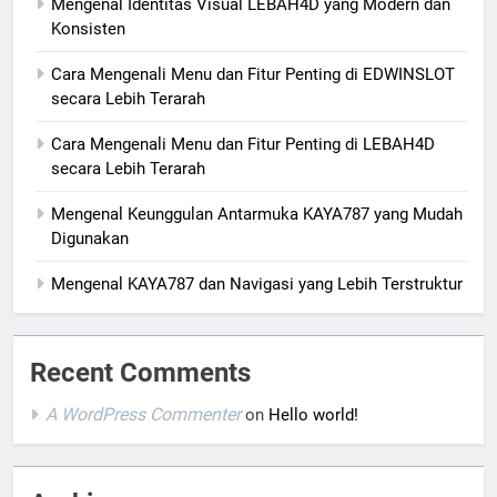
Mengenal Identitas Visual LEBAH4D yang Modern dan
Konsisten
Cara Mengenali Menu dan Fitur Penting di EDWINSLOT
secara Lebih Terarah
Cara Mengenali Menu dan Fitur Penting di LEBAH4D
secara Lebih Terarah
Mengenal Keunggulan Antarmuka KAYA787 yang Mudah
Digunakan
Mengenal KAYA787 dan Navigasi yang Lebih Terstruktur
Recent Comments
A WordPress Commenter
on
Hello world!