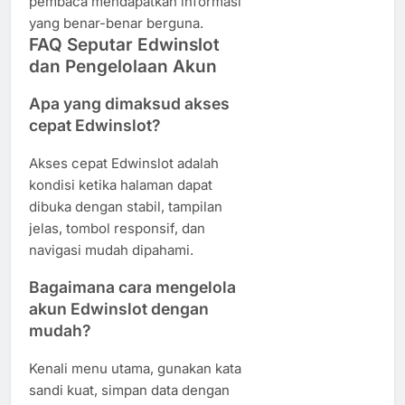
pembaca mendapatkan informasi
yang benar-benar berguna.
FAQ Seputar Edwinslot
dan Pengelolaan Akun
Apa yang dimaksud akses
cepat Edwinslot?
Akses cepat Edwinslot adalah
kondisi ketika halaman dapat
dibuka dengan stabil, tampilan
jelas, tombol responsif, dan
navigasi mudah dipahami.
Bagaimana cara mengelola
akun Edwinslot dengan
mudah?
Kenali menu utama, gunakan kata
sandi kuat, simpan data dengan