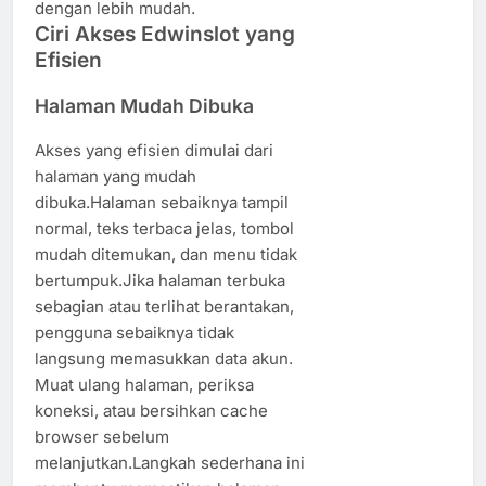
dengan lebih mudah.
Ciri Akses Edwinslot yang
Efisien
Halaman Mudah Dibuka
Akses yang efisien dimulai dari
halaman yang mudah
dibuka.Halaman sebaiknya tampil
normal, teks terbaca jelas, tombol
mudah ditemukan, dan menu tidak
bertumpuk.Jika halaman terbuka
sebagian atau terlihat berantakan,
pengguna sebaiknya tidak
langsung memasukkan data akun.
Muat ulang halaman, periksa
koneksi, atau bersihkan cache
browser sebelum
melanjutkan.Langkah sederhana ini