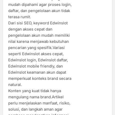
mudah dipahami agar proses login,
daftar, dan pengelolaan akun tidak
terasa rumit.
Dari sisi SEO, keyword Edwinslot
dengan akses cepat dan
pengelolaan akun mudah memiliki
nilai karena menjawab kebutuhan
pencarian yang spesifik.Variasi
seperti Edwinslot akses cepat,
Edwinslot login, Edwinslot daftar,
Edwinslot mobile friendly, dan
Edwinslot keamanan akun dapat
memperkuat konteks brand secara
natural.
Konten yang kuat tidak hanya
mengulang nama brand.Artikel
perlu menjelaskan manfaat, risiko,
solusi, dan langkah aman agar