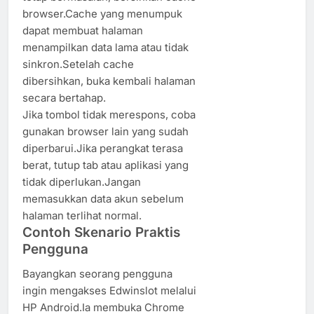
browser.Cache yang menumpuk
dapat membuat halaman
menampilkan data lama atau tidak
sinkron.Setelah cache
dibersihkan, buka kembali halaman
secara bertahap.
Jika tombol tidak merespons, coba
gunakan browser lain yang sudah
diperbarui.Jika perangkat terasa
berat, tutup tab atau aplikasi yang
tidak diperlukan.Jangan
memasukkan data akun sebelum
halaman terlihat normal.
Contoh Skenario Praktis
Pengguna
Bayangkan seorang pengguna
ingin mengakses Edwinslot melalui
HP Android.Ia membuka Chrome