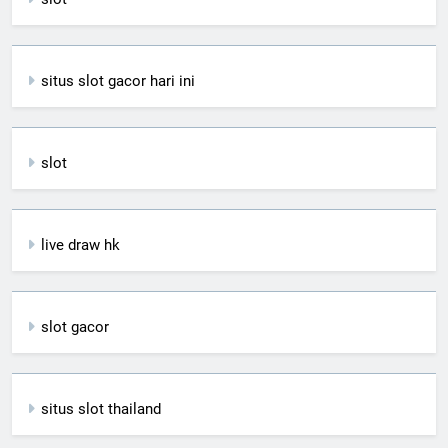
situs slot gacor hari ini
slot
live draw hk
slot gacor
situs slot thailand