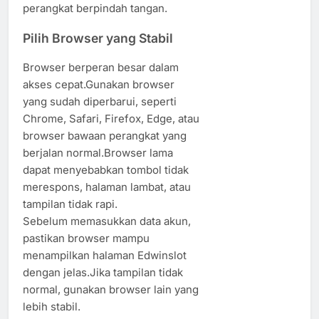
perangkat berpindah tangan.
Pilih Browser yang Stabil
Browser berperan besar dalam
akses cepat.Gunakan browser
yang sudah diperbarui, seperti
Chrome, Safari, Firefox, Edge, atau
browser bawaan perangkat yang
berjalan normal.Browser lama
dapat menyebabkan tombol tidak
merespons, halaman lambat, atau
tampilan tidak rapi.
Sebelum memasukkan data akun,
pastikan browser mampu
menampilkan halaman Edwinslot
dengan jelas.Jika tampilan tidak
normal, gunakan browser lain yang
lebih stabil.