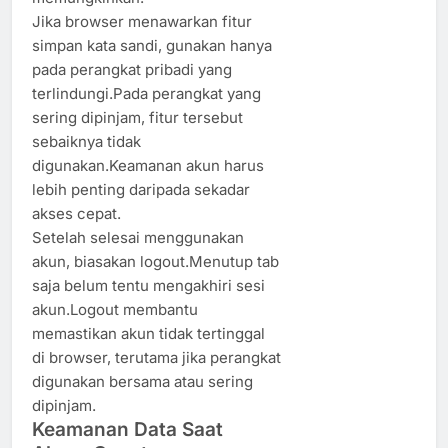
Jika browser menawarkan fitur
simpan kata sandi, gunakan hanya
pada perangkat pribadi yang
terlindungi.Pada perangkat yang
sering dipinjam, fitur tersebut
sebaiknya tidak
digunakan.Keamanan akun harus
lebih penting daripada sekadar
akses cepat.
Setelah selesai menggunakan
akun, biasakan logout.Menutup tab
saja belum tentu mengakhiri sesi
akun.Logout membantu
memastikan akun tidak tertinggal
di browser, terutama jika perangkat
digunakan bersama atau sering
dipinjam.
Keamanan Data Saat