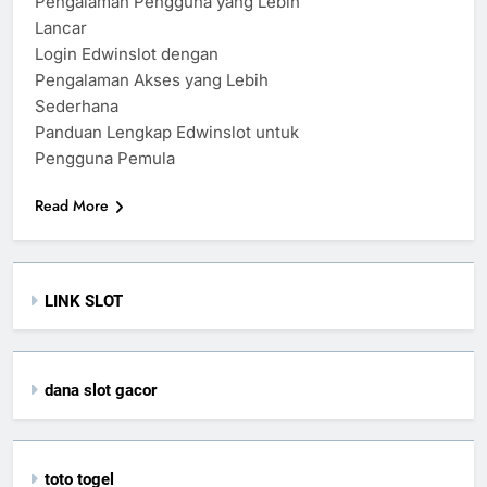
Pengalaman Pengguna yang Lebih
Lancar
Login Edwinslot dengan
Pengalaman Akses yang Lebih
Sederhana
Panduan Lengkap Edwinslot untuk
Pengguna Pemula
Read More
LINK SLOT
dana slot gacor
toto togel