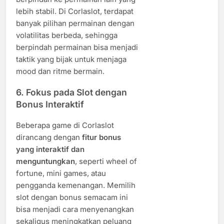
lebih stabil. Di Corlaslot, terdapat
banyak pilihan permainan dengan
volatilitas berbeda, sehingga
berpindah permainan bisa menjadi
taktik yang bijak untuk menjaga
mood dan ritme bermain.
6. Fokus pada Slot dengan
Bonus Interaktif
Beberapa game di Corlaslot
dirancang dengan
fitur bonus
yang interaktif dan
menguntungkan
, seperti wheel of
fortune, mini games, atau
pengganda kemenangan. Memilih
slot dengan bonus semacam ini
bisa menjadi cara menyenangkan
sekaligus meningkatkan peluang