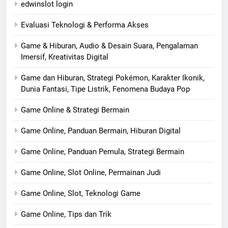
edwinslot login
Evaluasi Teknologi & Performa Akses
Game & Hiburan, Audio & Desain Suara, Pengalaman
Imersif, Kreativitas Digital
Game dan Hiburan, Strategi Pokémon, Karakter Ikonik,
Dunia Fantasi, Tipe Listrik, Fenomena Budaya Pop
Game Online & Strategi Bermain
Game Online, Panduan Bermain, Hiburan Digital
Game Online, Panduan Pemula, Strategi Bermain
Game Online, Slot Online, Permainan Judi
Game Online, Slot, Teknologi Game
Game Online, Tips dan Trik