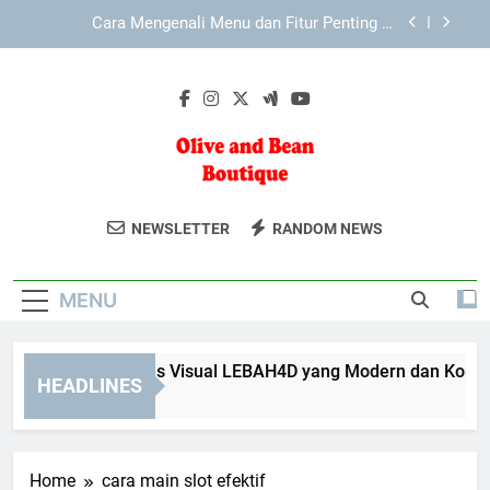
Skip
Cara Mengenali Menu dan Fitur Penting di
to
LEBAH4D secara Lebih Terarah
content
Mengenal Keunggulan Antarmuka KAYA787 yang
Mudah Digunakan
Mengenal Identitas Visual LEBAH4D yang Modern
dan Konsisten
Cara Mengenali Menu dan Fitur Penting di
EDWINSLOT secara Lebih Terarah
Olive And Bean
Temukan Tren Mode Terkini Di Olive And
Cara Mengenali Menu dan Fitur Penting di
NEWSLETTER
RANDOM NEWS
LEBAH4D secara Lebih Terarah
Boutique
Bean Boutique. Pilihan Pakaian Dan
Mengenal Keunggulan Antarmuka KAYA787 yang
Aksesori Yang Stylish Dan Berkualitas.
Mudah Digunakan
MENU
ngenal Identitas Visual LEBAH4D yang Modern dan Konsiste
HEADLINES
Weeks Ago
Home
cara main slot efektif