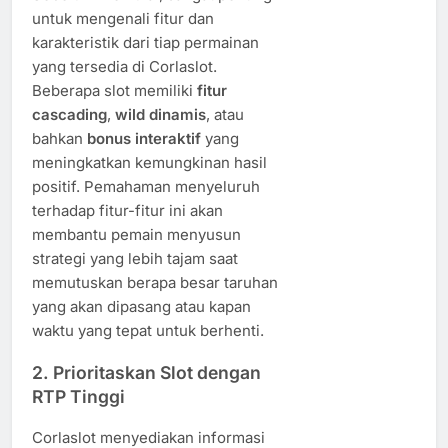
untuk mengenali fitur dan
karakteristik dari tiap permainan
yang tersedia di Corlaslot.
Beberapa slot memiliki
fitur
cascading
,
wild dinamis
, atau
bahkan
bonus interaktif
yang
meningkatkan kemungkinan hasil
positif. Pemahaman menyeluruh
terhadap fitur-fitur ini akan
membantu pemain menyusun
strategi yang lebih tajam saat
memutuskan berapa besar taruhan
yang akan dipasang atau kapan
waktu yang tepat untuk berhenti.
2. Prioritaskan Slot dengan
RTP Tinggi
Corlaslot menyediakan informasi