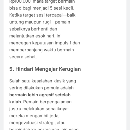
Rp100.000, maka target bermain
bisa dibagi menjadi 5 sesi kecil.
Ketika target sesi tercapai—baik
untung maupun rugi—pemain
sebaiknya berhenti dan
melanjutkan esok hari. Ini
mencegah keputusan impulsif dan
memperpanjang waktu bermain
secara sehat.
5. Hindari Mengejar Kerugian
Salah satu kesalahan klasik yang
sering dilakukan pemula adalah
bermain lebih agresif setelah
kalah
. Pemain berpengalaman
justru melakukan sebaliknya:
mereka mengambil jeda,
mengevaluasi strategi, atau
berpindah ke permainan lain yang