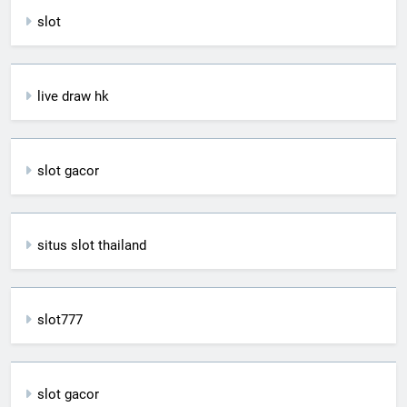
slot
live draw hk
slot gacor
situs slot thailand
slot777
slot gacor