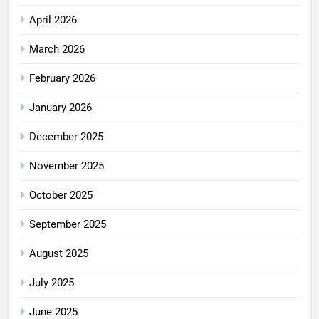
April 2026
March 2026
February 2026
January 2026
December 2025
November 2025
October 2025
September 2025
August 2025
July 2025
June 2025