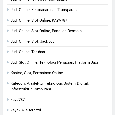
Judi Online, Keamanan dan Transparansi
Judi Online, Slot Online, KAYA787
Judi Online, Slot Online, Panduan Bermain
Judi Online, Slot, Jackpot
Judi Online, Taruhan
Judi Slot Online, Teknologi Perjudian, Platform Judi
Kasino, Slot, Permainan Online
Kategori: Arsitektur Teknologi, Sistem Digital,
Infrastruktur Komputasi
kaya787
kaya787 alternatif