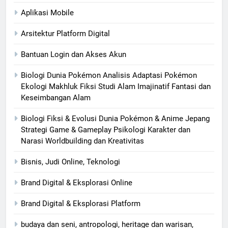
Aplikasi Mobile
Arsitektur Platform Digital
Bantuan Login dan Akses Akun
Biologi Dunia Pokémon Analisis Adaptasi Pokémon
Ekologi Makhluk Fiksi Studi Alam Imajinatif Fantasi dan
Keseimbangan Alam
Biologi Fiksi & Evolusi Dunia Pokémon & Anime Jepang
Strategi Game & Gameplay Psikologi Karakter dan
Narasi Worldbuilding dan Kreativitas
Bisnis, Judi Online, Teknologi
Brand Digital & Eksplorasi Online
Brand Digital & Eksplorasi Platform
budaya dan seni, antropologi, heritage dan warisan,