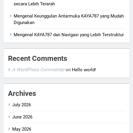
secara Lebih Terarah
Mengenal Keunggulan Antarmuka KAYA787 yang Mudah
Digunakan
Mengenal KAYA787 dan Navigasi yang Lebih Terstruktur
Recent Comments
A WordPress Commenter
on
Hello world!
Archives
July 2026
June 2026
May 2026