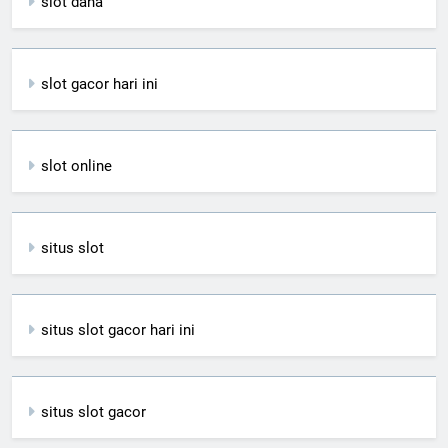
slot dana
slot gacor hari ini
slot online
situs slot
situs slot gacor hari ini
situs slot gacor