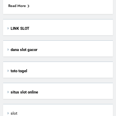
Read More
LINK SLOT
dana slot gacor
toto togel
situs slot online
slot