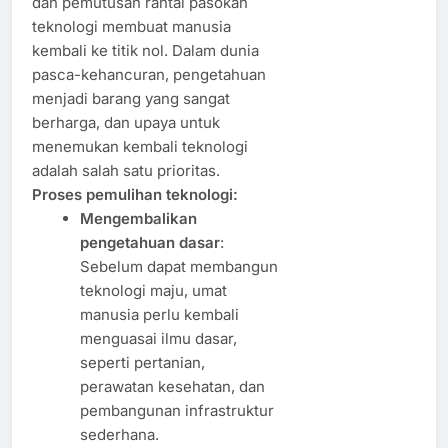
dan pemutusan rantai pasokan
teknologi membuat manusia
kembali ke titik nol. Dalam dunia
pasca-kehancuran, pengetahuan
menjadi barang yang sangat
berharga, dan upaya untuk
menemukan kembali teknologi
adalah salah satu prioritas.
Proses pemulihan teknologi:
Mengembalikan
pengetahuan dasar
:
Sebelum dapat membangun
teknologi maju, umat
manusia perlu kembali
menguasai ilmu dasar,
seperti pertanian,
perawatan kesehatan, dan
pembangunan infrastruktur
sederhana.