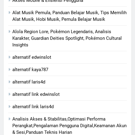
Akses Mobile & Efisiensi Pengguna
Alat Musik Pemula, Panduan Belajar Musik, Tips Memilih
Alat Musik, Hobi Musik, Pemula Belajar Musik
Alola Region Lore, Pokémon Legendaris, Analisis
Karakter, Guardian Deities Spotlight, Pokémon Cultural
Insights
alternatif edwinslot
alternatif kaya787
alternatif laris4d
alternatif link edwinslot
alternatif link laris4d
Analisis Akses & Stabilitas,Optimasi Performa
Perangkat,Pengalaman Pengguna Digital,Keamanan Akun
& Sesi,Panduan Teknis Harian