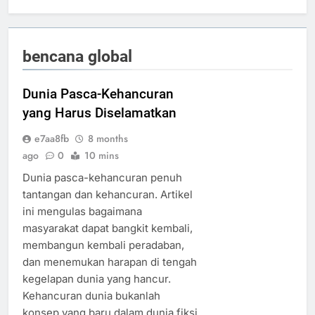
bencana global
Dunia Pasca-Kehancuran
yang Harus Diselamatkan
e7aa8fb
8 months
ago
0
10 mins
Dunia pasca-kehancuran penuh
tantangan dan kehancuran. Artikel
ini mengulas bagaimana
masyarakat dapat bangkit kembali,
membangun kembali peradaban,
dan menemukan harapan di tengah
kegelapan dunia yang hancur.
Kehancuran dunia bukanlah
konsep yang baru dalam dunia fiksi