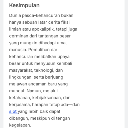
Kesimpulan
Dunia pasca-kehancuran bukan
hanya sebuah latar cerita fiksi
ilmiah atau apokaliptik, tetapi juga
cerminan dari tantangan besar
yang mungkin dihadapi umat
manusia. Pemulihan dari
kehancuran melibatkan upaya
besar untuk menyusun kembali
masyarakat, teknologi, dan
lingkungan, serta berjuang
melawan ancaman baru yang
muncul. Namun, melalui
ketahanan, kebijaksanaan, dan
kerjasama, harapan tetap ada—dan
slot
yang lebih baik dapat
dibangun, meskipun di tengah
kegelapan.