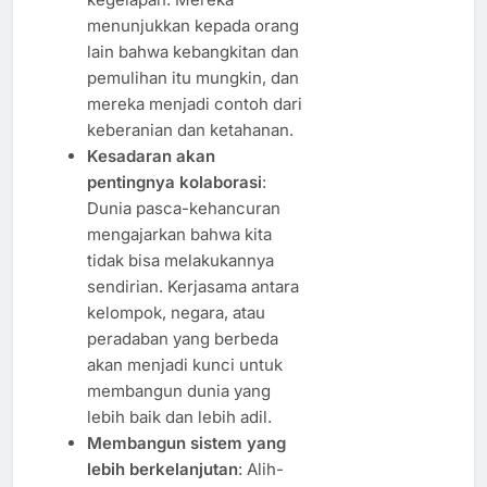
menunjukkan kepada orang
lain bahwa kebangkitan dan
pemulihan itu mungkin, dan
mereka menjadi contoh dari
keberanian dan ketahanan.
Kesadaran akan
pentingnya kolaborasi
:
Dunia pasca-kehancuran
mengajarkan bahwa kita
tidak bisa melakukannya
sendirian. Kerjasama antara
kelompok, negara, atau
peradaban yang berbeda
akan menjadi kunci untuk
membangun dunia yang
lebih baik dan lebih adil.
Membangun sistem yang
lebih berkelanjutan
: Alih-