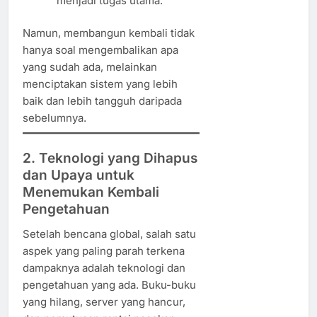
menjadi tugas utama.
Namun, membangun kembali tidak
hanya soal mengembalikan apa
yang sudah ada, melainkan
menciptakan sistem yang lebih
baik dan lebih tangguh daripada
sebelumnya.
2. Teknologi yang Dihapus
dan Upaya untuk
Menemukan Kembali
Pengetahuan
Setelah bencana global, salah satu
aspek yang paling parah terkena
dampaknya adalah teknologi dan
pengetahuan yang ada. Buku-buku
yang hilang, server yang hancur,