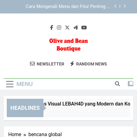
Skip
Cara Mengenali Menu dan Fitur Penting di
to
LEBAH4D secara Lebih Terarah
content
Mengenal Keunggulan Antarmuka KAYA787 yang
Mudah Digunakan
Mengenal Identitas Visual LEBAH4D yang Modern
dan Konsisten
Cara Mengenali Menu dan Fitur Penting di
EDWINSLOT secara Lebih Terarah
Olive And Bean
Temukan Tren Mode Terkini Di Olive And
Cara Mengenali Menu dan Fitur Penting di
NEWSLETTER
RANDOM NEWS
LEBAH4D secara Lebih Terarah
Boutique
Bean Boutique. Pilihan Pakaian Dan
Mengenal Keunggulan Antarmuka KAYA787 yang
Aksesori Yang Stylish Dan Berkualitas.
Mudah Digunakan
MENU
ngenal Identitas Visual LEBAH4D yang Modern dan Konsiste
HEADLINES
Weeks Ago
Home
bencana global