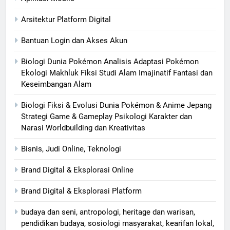
Arsitektur Platform Digital
Bantuan Login dan Akses Akun
Biologi Dunia Pokémon Analisis Adaptasi Pokémon
Ekologi Makhluk Fiksi Studi Alam Imajinatif Fantasi dan
Keseimbangan Alam
Biologi Fiksi & Evolusi Dunia Pokémon & Anime Jepang
Strategi Game & Gameplay Psikologi Karakter dan
Narasi Worldbuilding dan Kreativitas
Bisnis, Judi Online, Teknologi
Brand Digital & Eksplorasi Online
Brand Digital & Eksplorasi Platform
budaya dan seni, antropologi, heritage dan warisan,
pendidikan budaya, sosiologi masyarakat, kearifan lokal,