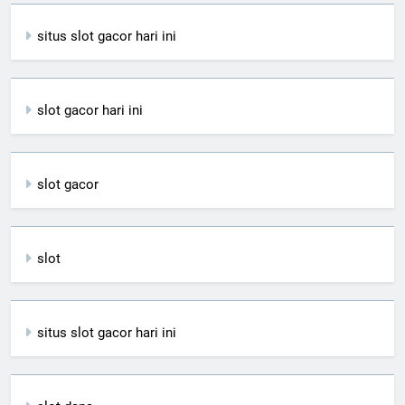
situs slot gacor hari ini
slot gacor hari ini
slot gacor
slot
situs slot gacor hari ini