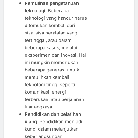
Pemulihan pengetahuan
teknologi
: Beberapa
teknologi yang hancur harus
ditemukan kembali dari
sisa-sisa peralatan yang
tertinggal, atau dalam
beberapa kasus, melalui
eksperimen dan inovasi. Hal
ini mungkin memerlukan
beberapa generasi untuk
memulihkan kembali
teknologi tinggi seperti
komunikasi, energi
terbarukan, atau perjalanan
luar angkasa.
Pendidikan dan pelatihan
ulang
: Pendidikan menjadi
kunci dalam melanjutkan
keberlangsungan