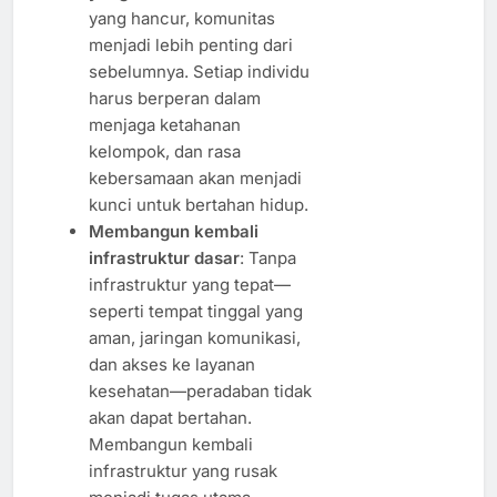
yang hancur, komunitas
menjadi lebih penting dari
sebelumnya. Setiap individu
harus berperan dalam
menjaga ketahanan
kelompok, dan rasa
kebersamaan akan menjadi
kunci untuk bertahan hidup.
Membangun kembali
infrastruktur dasar
: Tanpa
infrastruktur yang tepat—
seperti tempat tinggal yang
aman, jaringan komunikasi,
dan akses ke layanan
kesehatan—peradaban tidak
akan dapat bertahan.
Membangun kembali
infrastruktur yang rusak