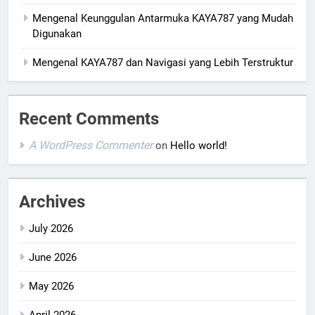
Mengenal Keunggulan Antarmuka KAYA787 yang Mudah
Digunakan
Mengenal KAYA787 dan Navigasi yang Lebih Terstruktur
Recent Comments
A WordPress Commenter
on
Hello world!
Archives
July 2026
June 2026
May 2026