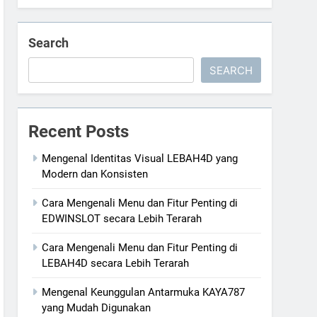
Search
SEARCH
Recent Posts
Mengenal Identitas Visual LEBAH4D yang
Modern dan Konsisten
Cara Mengenali Menu dan Fitur Penting di
EDWINSLOT secara Lebih Terarah
Cara Mengenali Menu dan Fitur Penting di
LEBAH4D secara Lebih Terarah
Mengenal Keunggulan Antarmuka KAYA787
yang Mudah Digunakan