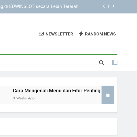
ng di EDWINSLOT secara Lebih Terarah
nting di LEBAH4D secara Lebih Terarah
rmuka KAYA787 yang Mudah Digunakan
NEWSLETTER
RANDOM NEWS
al LEBAH4D yang Modern dan Konsisten
an Aksesori Yang Stylish Dan Berkualitas.
ng di EDWINSLOT secara Lebih Terarah
nting di LEBAH4D secara Lebih Terarah
rmuka KAYA787 yang Mudah Digunakan
ngenali Menu dan Fitur Penting di LEBAH4D secara Lebih Te
Ago