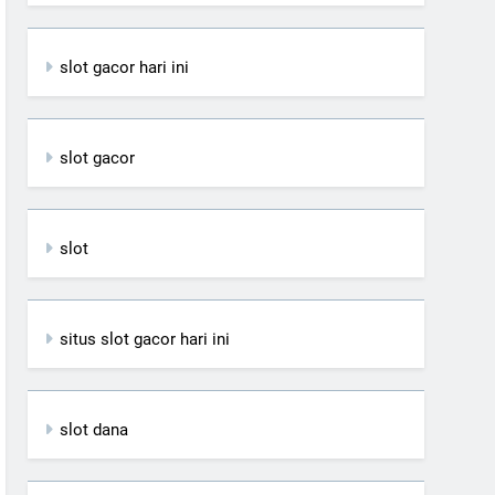
slot gacor hari ini
slot gacor
slot
situs slot gacor hari ini
slot dana