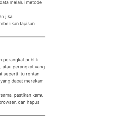
 data melalui metode
an jika
berikan lapisan
 perangkat publik
, atau perangkat yang
 seperti itu rentan
a yang dapat merekam
sama, pastikan kamu
 browser, dan hapus