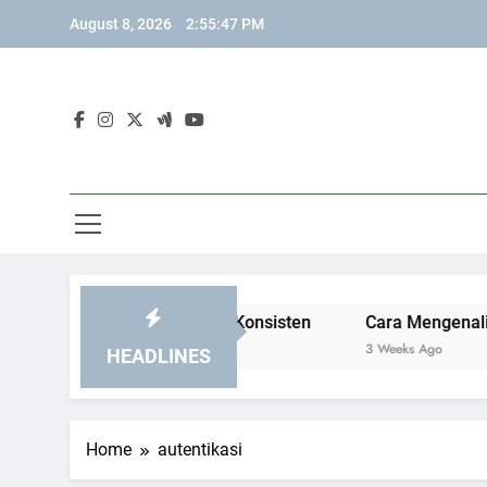
Skip
August 8, 2026
2:55:48 PM
to
content
Oli
Temukan Tr
yang Modern dan Konsisten
Cara Mengenali Menu dan Fi
3 Weeks Ago
HEADLINES
Home
autentikasi