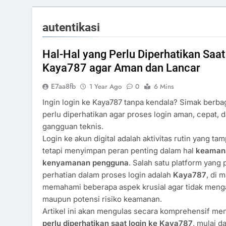
autentikasi
Hal-Hal yang Perlu Diperhatikan Saat
Kaya787 agar Aman dan Lancar
E7aa8fb
1 Year Ago
0
6 Mins
Ingin login ke Kaya787 tanpa kendala? Simak berbag
perlu diperhatikan agar proses login aman, cepat, 
gangguan teknis.
Login ke akun digital adalah aktivitas rutin yang t
tetapi menyimpan peran penting dalam hal
keamana
kenyamanan pengguna
. Salah satu platform yang
perhatian dalam proses login adalah
Kaya787
, di 
memahami beberapa aspek krusial agar tidak menga
maupun potensi risiko keamanan.
Artikel ini akan mengulas secara komprehensif m
perlu diperhatikan saat login ke Kaya787
, mulai da