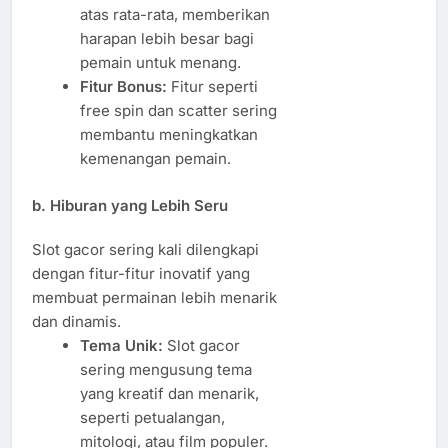
atas rata-rata, memberikan
harapan lebih besar bagi
pemain untuk menang.
Fitur Bonus:
Fitur seperti
free spin dan scatter sering
membantu meningkatkan
kemenangan pemain.
b. Hiburan yang Lebih Seru
Slot gacor sering kali dilengkapi
dengan fitur-fitur inovatif yang
membuat permainan lebih menarik
dan dinamis.
Tema Unik:
Slot gacor
sering mengusung tema
yang kreatif dan menarik,
seperti petualangan,
mitologi, atau film populer.