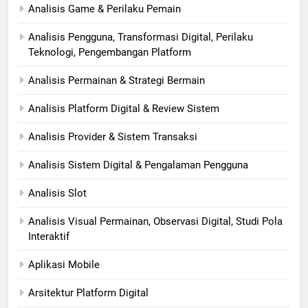
Analisis Game & Perilaku Pemain
Analisis Pengguna, Transformasi Digital, Perilaku
Teknologi, Pengembangan Platform
Analisis Permainan & Strategi Bermain
Analisis Platform Digital & Review Sistem
Analisis Provider & Sistem Transaksi
Analisis Sistem Digital & Pengalaman Pengguna
Analisis Slot
Analisis Visual Permainan, Observasi Digital, Studi Pola
Interaktif
Aplikasi Mobile
Arsitektur Platform Digital