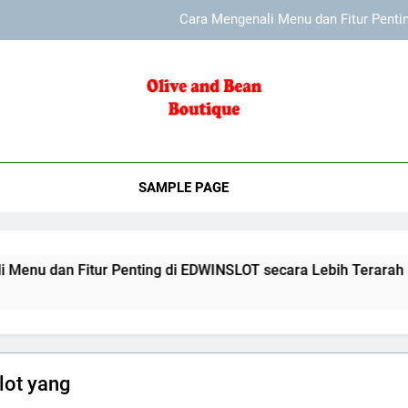
Cara Mengenali Menu dan Fitur Penti
Cara Mengenali Menu dan Fitur Pe
Mengenal Keunggulan Anta
ve And Bean Boutique
Mengenal Identitas Visu
en Mode Terkini Di Olive And Bean Boutique. Pilihan Pakaian D
Cara Mengenali Menu dan Fitur Penti
SAMPLE PAGE
Cara Mengenali Menu dan Fitur Pe
Mengenal Keunggulan Anta
n Fitur Penting di EDWINSLOT secara Lebih Terarah
Ca
3 W
lot yang