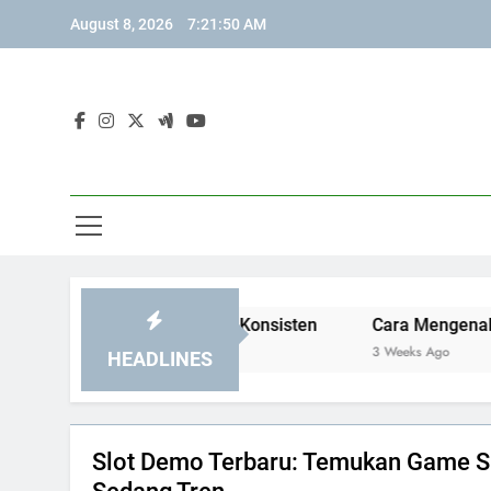
Skip
August 8, 2026
7:21:51 AM
to
content
Oli
Temukan Tr
H4D yang Modern dan Konsisten
Cara Mengenali Menu da
3 Weeks Ago
HEADLINES
Slot Demo Terbaru: Temukan Game S