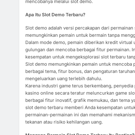
mencobanya melalui slot demo.
Apa Itu Slot Demo Terbaru?
Slot demo adalah versi percakapan dari permainan 
memungkinkan pemain untuk bermain tanpa menggu
Dalam mode demo, pemain diberikan kredit virtual
gulungan dan mencoba berbagai fitur permainan. I
kesempatan untuk mengeksplorasi slot terbaru tanpa
Slot demo memungkinkan pemain untuk mencoba 
berbagai tema, fitur bonus, dan pengaturan taruhan
mengeluarkan uang terlebih dahulu.
Karena industri game terus berkembang, penyedia 
kasino online secara teratur meluncurkan game slo
berbagai fitur inovatif, grafik memukau, dan tema 
slot demo terbaru memberi Anda kesempatan untuk
permainan-permainan ini dan memahami mekanism
tekanan atau risiko kehilangan uang.