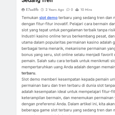
Sedang Tren
E7aa8fb
2 Years Ago
0
10 Mins
Temukan
slot demo
terbaru yang sedang tren dan n
dengan fitur-fitur inovatif. Pelajari cara bermain 
slot yang tepat untuk pengalaman terbaik tanpa risi
Industri kasino online terus berkembang pesat, dan 
utama dalam popularitas permainan kasino adalah 
berbagai tema menarik, mekanisme permainan yang i
bonus yang seru, slot online selalu menjadi favorit 
pemain. Salah satu cara terbaik untuk menikmati slo
mempertaruhkan uang Anda adalah dengan memai
terbaru
.
Slot demo memberi kesempatan kepada pemain u
permainan baru dan tren terbaru di dunia slot tanpa 
adalah kesempatan ideal untuk mempelajari fitur-f
keterampilan bermain, dan menemukan permainan y
dengan preferensi Anda. Dalam artikel ini, kita ak
beberapa game slot terbaru yang sedang tren dan