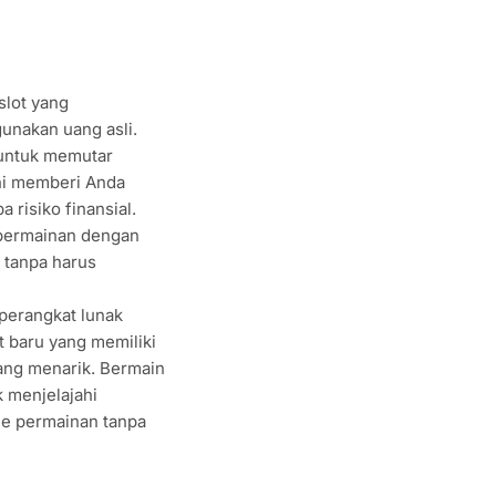
slot yang
nakan uang asli.
 untuk memutar
ni memberi Anda
 risiko finansial.
permainan dengan
 tanpa harus
perangkat lunak
t baru yang memiliki
yang menarik. Bermain
 menjelajahi
e permainan tanpa