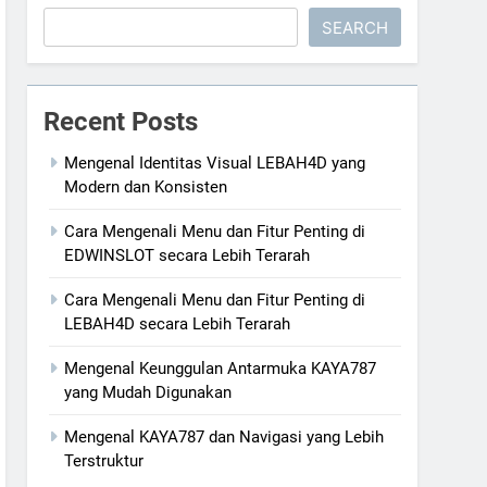
SEARCH
Recent Posts
Mengenal Identitas Visual LEBAH4D yang
Modern dan Konsisten
Cara Mengenali Menu dan Fitur Penting di
EDWINSLOT secara Lebih Terarah
Cara Mengenali Menu dan Fitur Penting di
LEBAH4D secara Lebih Terarah
Mengenal Keunggulan Antarmuka KAYA787
yang Mudah Digunakan
Mengenal KAYA787 dan Navigasi yang Lebih
Terstruktur