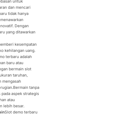
ebasan untuk
aran dan mencari
baru tidak hanya
li menawarkan
inovatif. Dengan
aru yang ditawarkan
memberi kesempatan
iko kehilangan uang.
mo terbaru adalah
nan baru atau
ngan bermain slot
ukuran taruhan,
an mengasah
erugian.Bermain tanpa
 pada aspek strategis
han atau
 lebih besar.
ain
Slot demo terbaru