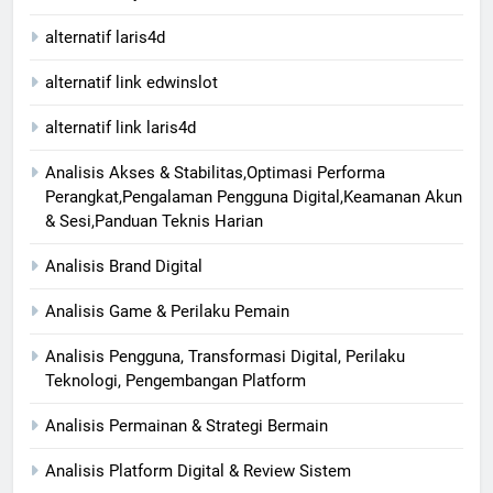
alternatif laris4d
alternatif link edwinslot
alternatif link laris4d
Analisis Akses & Stabilitas,Optimasi Performa
Perangkat,Pengalaman Pengguna Digital,Keamanan Akun
& Sesi,Panduan Teknis Harian
Analisis Brand Digital
Analisis Game & Perilaku Pemain
Analisis Pengguna, Transformasi Digital, Perilaku
Teknologi, Pengembangan Platform
Analisis Permainan & Strategi Bermain
Analisis Platform Digital & Review Sistem