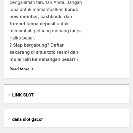
pengalaman taruhan Anda. Jangan
lupa untuk memanfaatkan
bonus
new member, cashback, dan
freebet tanpa deposit
untuk
menambah peluang menang tanpa
risiko besar.
?
Siap bergabung? Daftar
sekarang di situs toto resmi dan
mulai raih kemenangan besar!
?
Read More
LINK SLOT
dana slot gacor