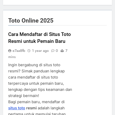
Toto Online 2025
Cara Mendaftar di Situs Toto
Resmi untuk Pemain Baru
e7aa8fb
1 year ago
0
7
mins
Ingin bergabung di situs toto
resmi? Simak panduan lengkap
cara mendaftar di situs toto
terpercaya untuk pemain baru,
lengkap dengan tips keamanan dan
strategi bermain!
Bagi pemain baru, mendaftar di
situs toto
resmi
adalah langkah
pertama untuk memulai taruhan