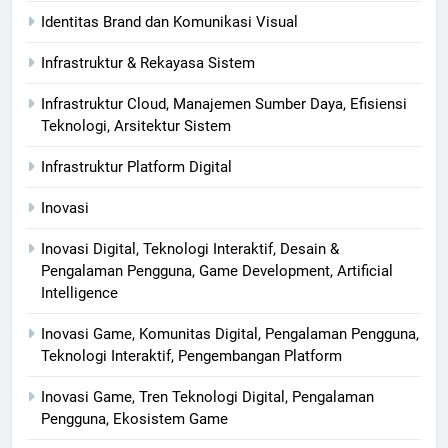
Identitas Brand dan Komunikasi Visual
Infrastruktur & Rekayasa Sistem
Infrastruktur Cloud, Manajemen Sumber Daya, Efisiensi
Teknologi, Arsitektur Sistem
Infrastruktur Platform Digital
Inovasi
Inovasi Digital, Teknologi Interaktif, Desain &
Pengalaman Pengguna, Game Development, Artificial
Intelligence
Inovasi Game, Komunitas Digital, Pengalaman Pengguna,
Teknologi Interaktif, Pengembangan Platform
Inovasi Game, Tren Teknologi Digital, Pengalaman
Pengguna, Ekosistem Game