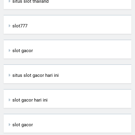
situs slot thailand
slot777
slot gacor
situs slot gacor hari ini
slot gacor hari ini
slot gacor