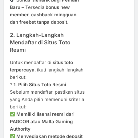
Baru
– Tersedia
bonus new
member, cashback mingguan,
dan freebet tanpa deposit
.
2. Langkah-Langkah
Mendaftar di Situs Toto
Resmi
Untuk mendaftar di
situs toto
terpercaya
, ikuti langkah-langkah
berikut:
?
1. Pilih Situs Toto Resmi
Sebelum mendaftar, pastikan situs
yang Anda pilih memenuhi kriteria
berikut:
Memiliki lisensi resmi dari
PAGCOR atau Malta Gaming
Authority
Menyediakan metode deposit