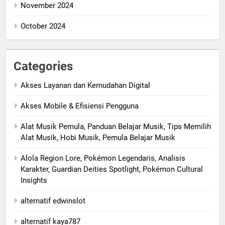
November 2024
October 2024
Categories
Akses Layanan dan Kemudahan Digital
Akses Mobile & Efisiensi Pengguna
Alat Musik Pemula, Panduan Belajar Musik, Tips Memilih
Alat Musik, Hobi Musik, Pemula Belajar Musik
Alola Region Lore, Pokémon Legendaris, Analisis
Karakter, Guardian Deities Spotlight, Pokémon Cultural
Insights
alternatif edwinslot
alternatif kaya787