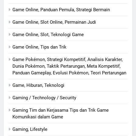
Game Online, Panduan Pemula, Strategi Bermain
Game Online, Slot Online, Permainan Judi
Game Online, Slot, Teknologi Game
Game Online, Tips dan Trik
Game Pokémon, Strategi Kompetitif, Analisis Karakter,
Dunia Pokémon, Taktik Pertarungan, Meta Kompetitif,
Panduan Gameplay, Evolusi Pokémon, Teori Pertarungan
Game, Hiburan, Teknologi
Gaming / Technology / Security
Gaming Tim dan Kerjasama Tips dan Trik Game
Komunikasi dalam Game
Gaming, Lifestyle