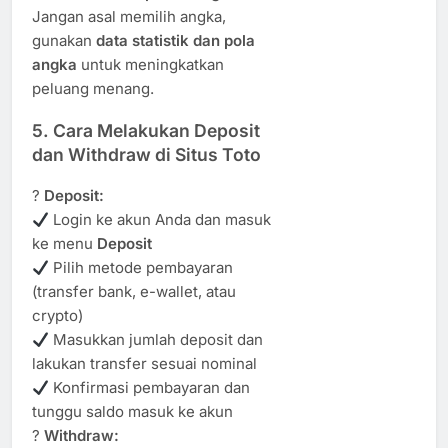
Jangan asal memilih angka,
gunakan
data statistik dan pola
angka
untuk meningkatkan
peluang menang.
5. Cara Melakukan Deposit
dan Withdraw di Situs Toto
?
Deposit:
Login ke akun Anda dan masuk
ke menu
Deposit
Pilih metode pembayaran
(transfer bank, e-wallet, atau
crypto)
Masukkan jumlah deposit dan
lakukan transfer sesuai nominal
Konfirmasi pembayaran dan
tunggu saldo masuk ke akun
?
Withdraw: