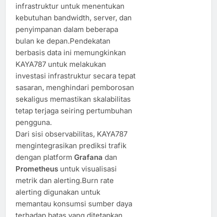
infrastruktur untuk menentukan
kebutuhan bandwidth, server, dan
penyimpanan dalam beberapa
bulan ke depan.Pendekatan
berbasis data ini memungkinkan
KAYA787 untuk melakukan
investasi infrastruktur secara tepat
sasaran, menghindari pemborosan
sekaligus memastikan skalabilitas
tetap terjaga seiring pertumbuhan
pengguna.
Dari sisi observabilitas, KAYA787
mengintegrasikan prediksi trafik
dengan platform
Grafana
dan
Prometheus
untuk visualisasi
metrik dan alerting.Burn rate
alerting digunakan untuk
memantau konsumsi sumber daya
terhadap batas yang ditetapkan,