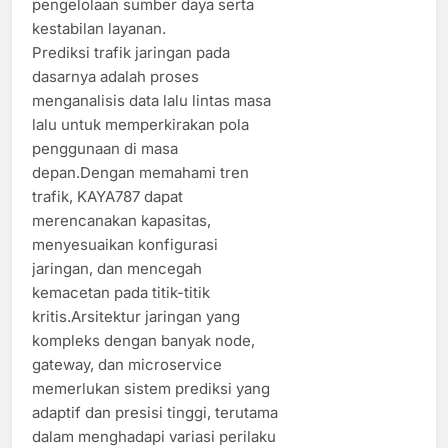
pengelolaan sumber daya serta
kestabilan layanan.
Prediksi trafik jaringan pada
dasarnya adalah proses
menganalisis data lalu lintas masa
lalu untuk memperkirakan pola
penggunaan di masa
depan.Dengan memahami tren
trafik, KAYA787 dapat
merencanakan kapasitas,
menyesuaikan konfigurasi
jaringan, dan mencegah
kemacetan pada titik-titik
kritis.Arsitektur jaringan yang
kompleks dengan banyak node,
gateway, dan microservice
memerlukan sistem prediksi yang
adaptif dan presisi tinggi, terutama
dalam menghadapi variasi perilaku