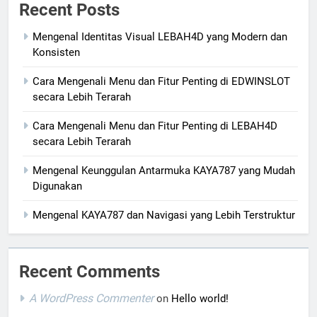
Recent Posts
Mengenal Identitas Visual LEBAH4D yang Modern dan
Konsisten
Cara Mengenali Menu dan Fitur Penting di EDWINSLOT
secara Lebih Terarah
Cara Mengenali Menu dan Fitur Penting di LEBAH4D
secara Lebih Terarah
Mengenal Keunggulan Antarmuka KAYA787 yang Mudah
Digunakan
Mengenal KAYA787 dan Navigasi yang Lebih Terstruktur
Recent Comments
A WordPress Commenter
on
Hello world!