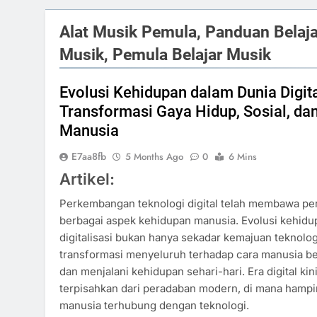
Alat Musik Pemula, Panduan Belaja
Musik, Pemula Belajar Musik
Evolusi Kehidupan dalam Dunia Digita
Transformasi Gaya Hidup, Sosial, d
Manusia
E7aa8fb
5 Months Ago
0
6 Mins
Artikel:
Perkembangan teknologi digital telah membawa pe
berbagai aspek kehidupan manusia. Evolusi kehidu
digitalisasi bukan hanya sekadar kemajuan teknologi
transformasi menyeluruh terhadap cara manusia berp
dan menjalani kehidupan sehari-hari. Era digital kin
terpisahkan dari peradaban modern, di mana hampir
manusia terhubung dengan teknologi.