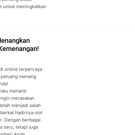
at untuk meningkatkan
 Menangkan
 Kemenangan!
di online terpercaya
an peluang menang
nda!
elalu menarik
 ingin merasakan
telah menjadi salah
berkat hadirnya slot
r. Dengan berbagai
 seru, tetapi juga
emberi Anda