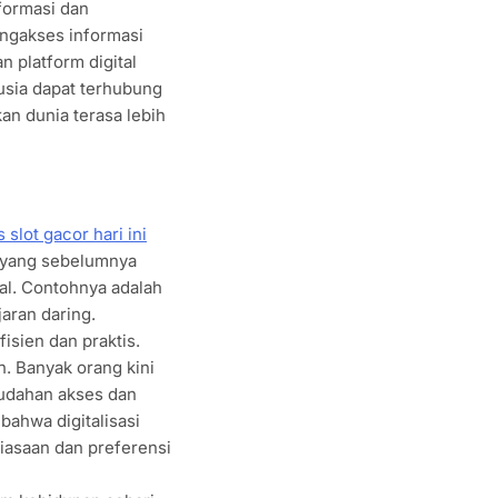
nformasi dan
ngakses informasi
n platform digital
usia dapat terhubung
kan dunia terasa lebih
s slot gacor hari ini
s yang sebelumnya
tal. Contohnya adalah
jaran daring.
sien dan praktis.
. Banyak orang kini
mudahan akses dan
bahwa digitalisasi
biasaan dan preferensi