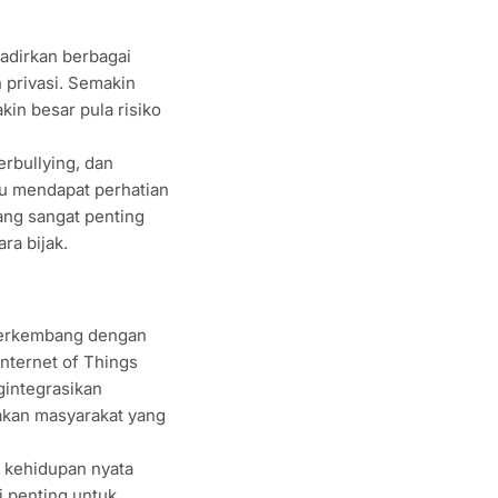
hadirkan berbagai
 privasi. Semakin
kin besar pula risiko
erbullying, dan
lu mendapat perhatian
 yang sangat penting
ra bijak.
 berkembang dengan
Internet of Things
gintegrasikan
akan masyarakat yang
 kehidupan nyata
i penting untuk