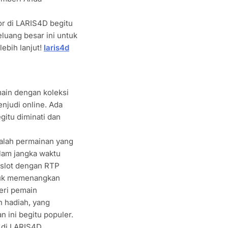
or di LARIS4D begitu
luang besar ini untuk
ebih lanjut!
laris4d
main dengan koleksi
enjudi online. Ada
gitu diminati dan
alah permainan yang
lam jangka waktu
 slot dengan RTP
tuk memenangkan
eri pemain
 hadiah, yang
 ini begitu populer.
 di LARIS4D