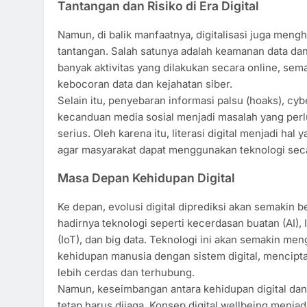
Tantangan dan Risiko di Era Digital
Namun, di balik manfaatnya, digitalisasi juga meng
tantangan. Salah satunya adalah keamanan data dan
banyak aktivitas yang dilakukan secara online, sema
kebocoran data dan kejahatan siber.
Selain itu, penyebaran informasi palsu (hoaks), cyb
kecanduan media sosial menjadi masalah yang per
serius. Oleh karena itu, literasi digital menjadi hal
agar masyarakat dapat menggunakan teknologi seca
Masa Depan Kehidupan Digital
Ke depan, evolusi digital diprediksi akan semakin
hadirnya teknologi seperti kecerdasan buatan (AI), 
(IoT), dan big data. Teknologi ini akan semakin men
kehidupan manusia dengan sistem digital, mencipt
lebih cerdas dan terhubung.
Namun, keseimbangan antara kehidupan digital dan
tetap harus dijaga. Konsep digital wellbeing menjad