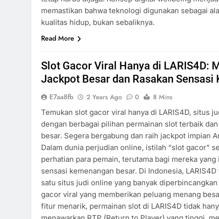
memastikan bahwa teknologi digunakan sebagai al
kualitas hidup, bukan sebaliknya.
Read More
Slot Gacor Viral Hanya di LARIS4D:
Jackpot Besar dan Rasakan Sensasi
E7aa8fb
2 Years Ago
0
8 Mins
Temukan slot gacor viral hanya di LARIS4D, situs ju
dengan berbagai pilihan permainan slot terbaik d
besar. Segera bergabung dan raih jackpot impian A
Dalam dunia perjudian online, istilah “slot gacor” s
perhatian para pemain, terutama bagi mereka yang
sensasi kemenangan besar. Di Indonesia, LARIS4D 
satu situs judi online yang banyak diperbincangkan 
gacor viral yang memberikan peluang menang besa
fitur menarik, permainan slot di LARIS4D tidak hanya
menawarkan RTP (Return to Player) yang tinggi, m