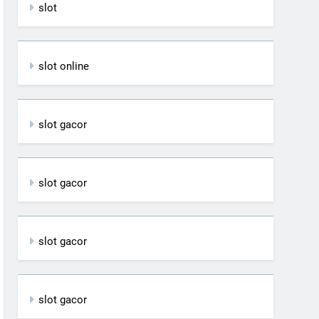
slot
slot online
slot gacor
slot gacor
slot gacor
slot gacor