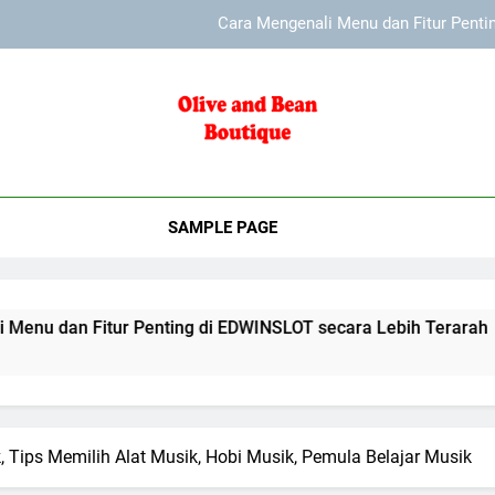
Cara Mengenali Menu dan Fitur Penti
Cara Mengenali Menu dan Fitur Pe
Mengenal Keunggulan Anta
ve And Bean Boutique
Mengenal Identitas Visu
en Mode Terkini Di Olive And Bean Boutique. Pilihan Pakaian D
Cara Mengenali Menu dan Fitur Penti
SAMPLE PAGE
Cara Mengenali Menu dan Fitur Pe
Mengenal Keunggulan Anta
itur Penting di EDWINSLOT secara Lebih Terarah
Cara 
3 Week
 Tips Memilih Alat Musik, Hobi Musik, Pemula Belajar Musik