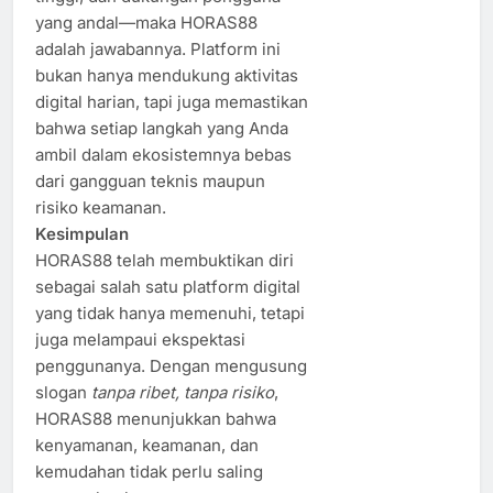
yang andal—maka HORAS88
adalah jawabannya. Platform ini
bukan hanya mendukung aktivitas
digital harian, tapi juga memastikan
bahwa setiap langkah yang Anda
ambil dalam ekosistemnya bebas
dari gangguan teknis maupun
risiko keamanan.
Kesimpulan
HORAS88 telah membuktikan diri
sebagai salah satu platform digital
yang tidak hanya memenuhi, tetapi
juga melampaui ekspektasi
penggunanya. Dengan mengusung
slogan
tanpa ribet, tanpa risiko
,
HORAS88 menunjukkan bahwa
kenyamanan, keamanan, dan
kemudahan tidak perlu saling