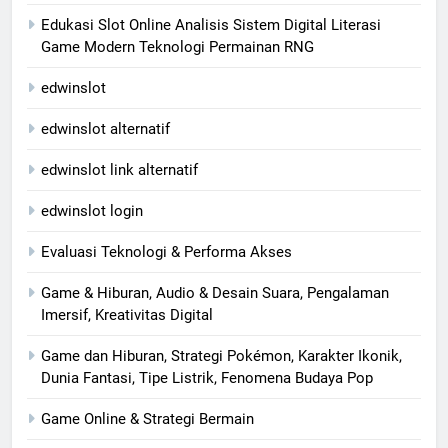
Edukasi Slot Online Analisis Sistem Digital Literasi
Game Modern Teknologi Permainan RNG
edwinslot
edwinslot alternatif
edwinslot link alternatif
edwinslot login
Evaluasi Teknologi & Performa Akses
Game & Hiburan, Audio & Desain Suara, Pengalaman
Imersif, Kreativitas Digital
Game dan Hiburan, Strategi Pokémon, Karakter Ikonik,
Dunia Fantasi, Tipe Listrik, Fenomena Budaya Pop
Game Online & Strategi Bermain