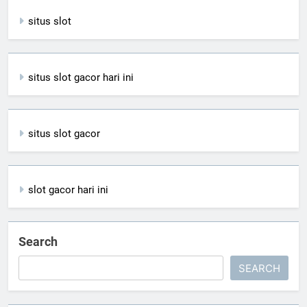
situs slot
situs slot gacor hari ini
situs slot gacor
slot gacor hari ini
Search
SEARCH