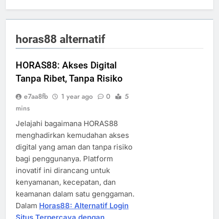
horas88 alternatif
HORAS88: Akses Digital
Tanpa Ribet, Tanpa Risiko
e7aa8fb
1 year ago
0
5
mins
Jelajahi bagaimana HORAS88
menghadirkan kemudahan akses
digital yang aman dan tanpa risiko
bagi penggunanya. Platform
inovatif ini dirancang untuk
kenyamanan, kecepatan, dan
keamanan dalam satu genggaman.
Dalam
Horas88: Alternatif Login
Situs Terpercaya dengan