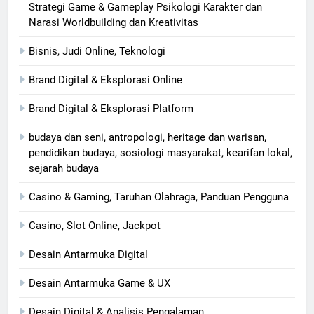
Strategi Game & Gameplay Psikologi Karakter dan
Narasi Worldbuilding dan Kreativitas
Bisnis, Judi Online, Teknologi
Brand Digital & Eksplorasi Online
Brand Digital & Eksplorasi Platform
budaya dan seni, antropologi, heritage dan warisan,
pendidikan budaya, sosiologi masyarakat, kearifan lokal,
sejarah budaya
Casino & Gaming, Taruhan Olahraga, Panduan Pengguna
Casino, Slot Online, Jackpot
Desain Antarmuka Digital
Desain Antarmuka Game & UX
Desain Digital & Analisis Pengalaman