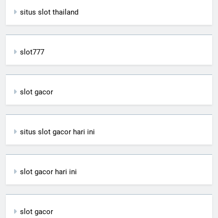
situs slot thailand
slot777
slot gacor
situs slot gacor hari ini
slot gacor hari ini
slot gacor