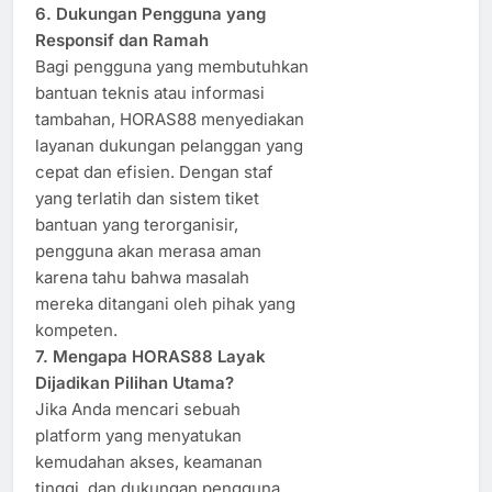
6. Dukungan Pengguna yang
Responsif dan Ramah
Bagi pengguna yang membutuhkan
bantuan teknis atau informasi
tambahan, HORAS88 menyediakan
layanan dukungan pelanggan yang
cepat dan efisien. Dengan staf
yang terlatih dan sistem tiket
bantuan yang terorganisir,
pengguna akan merasa aman
karena tahu bahwa masalah
mereka ditangani oleh pihak yang
kompeten.
7. Mengapa HORAS88 Layak
Dijadikan Pilihan Utama?
Jika Anda mencari sebuah
platform yang menyatukan
kemudahan akses, keamanan
tinggi, dan dukungan pengguna