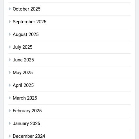
October 2025
September 2025
August 2025
July 2025
June 2025
May 2025
April 2025
March 2025
February 2025
January 2025
December 2024