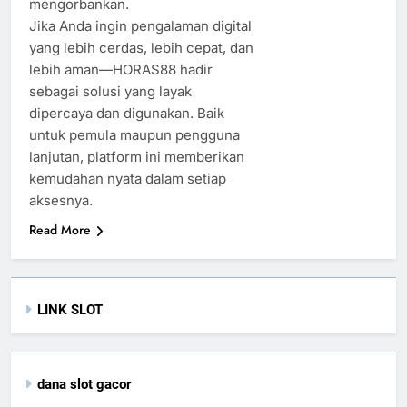
mengorbankan.
Jika Anda ingin pengalaman digital
yang lebih cerdas, lebih cepat, dan
lebih aman—HORAS88 hadir
sebagai solusi yang layak
dipercaya dan digunakan. Baik
untuk pemula maupun pengguna
lanjutan, platform ini memberikan
kemudahan nyata dalam setiap
aksesnya.
Read More
LINK SLOT
dana slot gacor