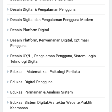
Desain Digital & Pengalaman Pengguna
Desain Digital dan Pengalaman Pengguna Modern
Desain Platform Digital
Desain Platform, Kenyamanan Digital, Optimasi
Pengguna
Desain UX/UI, Pengalaman Pengguna, Sistem Login,
Teknologi Digital
Edukasi · Matematika · Psikologi Perilaku
Edukasi Digital Pengguna
Edukasi Permainan & Analisis Sistem
Edukasi Sistem Digital,Arsitektur Website,Praktik
Keamanan