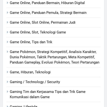
Game Online, Panduan Bermain, Hiburan Digital
Game Online, Panduan Pemula, Strategi Bermain
Game Online, Slot Online, Permainan Judi
Game Online, Slot, Teknologi Game
Game Online, Tips dan Trik
Game Pokémon, Strategi Kompetitif, Analisis Karakter,
Dunia Pokémon, Taktik Pertarungan, Meta Kompetitif,
Panduan Gameplay, Evolusi Pokémon, Teori Pertarungan
Game, Hiburan, Teknologi
Gaming / Technology / Security
Gaming Tim dan Kerjasama Tips dan Trik Game
Komunikasi dalam Game
Gaming, Lifestyle