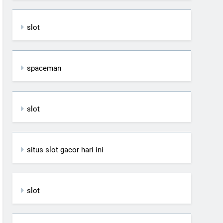
slot
spaceman
slot
situs slot gacor hari ini
slot