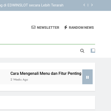
ng di EDWINSLOT secara Lebih Terarah
nting di LEBAH4D secara Lebih Terarah
rmuka KAYA787 yang Mudah Digunakan
NEWSLETTER
RANDOM NEWS
al LEBAH4D yang Modern dan Konsisten
an Aksesori Yang Stylish Dan Berkualitas.
ng di EDWINSLOT secara Lebih Terarah
nting di LEBAH4D secara Lebih Terarah
rmuka KAYA787 yang Mudah Digunakan
Mengenali Menu dan Fitur Penting di LEBAH4D secara Lebih T
s Ago