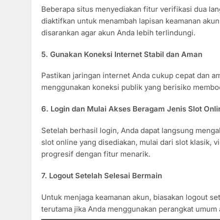
Beberapa situs menyediakan fitur verifikasi dua la
diaktifkan untuk menambah lapisan keamanan akun 
disarankan agar akun Anda lebih terlindungi.
5.
Gunakan Koneksi Internet Stabil dan Aman
Pastikan jaringan internet Anda cukup cepat dan am
menggunakan koneksi publik yang berisiko memboc
6.
Login dan Mulai Akses Beragam Jenis Slot Onli
Setelah berhasil login, Anda dapat langsung meng
slot online yang disediakan, mulai dari slot klasik, v
progresif dengan fitur menarik.
7.
Logout Setelah Selesai Bermain
Untuk menjaga keamanan akun, biasakan logout set
terutama jika Anda menggunakan perangkat umum 