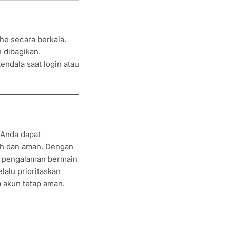
he secara berkala.
 dibagikan.
ndala saat login atau
 Anda dapat
ah dan aman. Dengan
n, pengalaman bermain
lalu prioritaskan
 akun tetap aman.