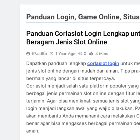
Panduan Login, Game Online, Situs
Panduan Corlaslot Login Lengkap u
Beragam Jenis Slot Online
E7aa8fb
1 Year Ago
0
4 Mins
Dapatkan panduan lengkap
corlaslot login
untuk me
jenis slot online dengan mudah dan aman. Tips pra
bermain yang lancar di situs terpercaya.
Corlaslot menjadi salah satu platform populer yan
berbagai jenis permainan slot online dengan fitur
terjamin. Agar bisa menikmati semua jenis slot yang
login menjadi langkah awal yang wajib dilakukan. P
akan membantu Anda memahami cara melakukan Cor
benar agar bisa mengakses berbagai permainan d
aman.