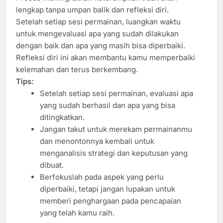
lengkap tanpa umpan balik dan refleksi diri.
Setelah setiap sesi permainan, luangkan waktu
untuk mengevaluasi apa yang sudah dilakukan
dengan baik dan apa yang masih bisa diperbaiki.
Refleksi diri ini akan membantu kamu memperbaiki
kelemahan dan terus berkembang.
Tips:
Setelah setiap sesi permainan, evaluasi apa
yang sudah berhasil dan apa yang bisa
ditingkatkan.
Jangan takut untuk merekam permainanmu
dan menontonnya kembali untuk
menganalisis strategi dan keputusan yang
dibuat.
Berfokuslah pada aspek yang perlu
diperbaiki, tetapi jangan lupakan untuk
memberi penghargaan pada pencapaian
yang telah kamu raih.