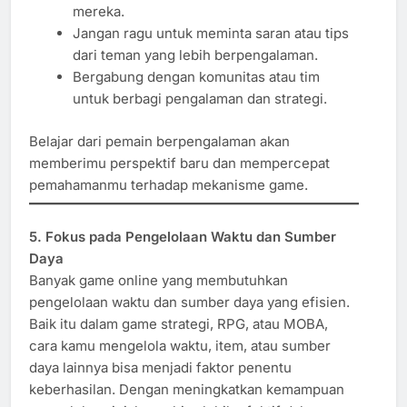
mereka.
Jangan ragu untuk meminta saran atau tips
dari teman yang lebih berpengalaman.
Bergabung dengan komunitas atau tim
untuk berbagi pengalaman dan strategi.
Belajar dari pemain berpengalaman akan
memberimu perspektif baru dan mempercepat
pemahamanmu terhadap mekanisme game.
5. Fokus pada Pengelolaan Waktu dan Sumber
Daya
Banyak game online yang membutuhkan
pengelolaan waktu dan sumber daya yang efisien.
Baik itu dalam game strategi, RPG, atau MOBA,
cara kamu mengelola waktu, item, atau sumber
daya lainnya bisa menjadi faktor penentu
keberhasilan. Dengan meningkatkan kemampuan