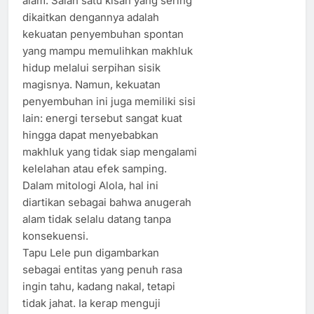
alam. Salah satu kisah yang sering
dikaitkan dengannya adalah
kekuatan penyembuhan spontan
yang mampu memulihkan makhluk
hidup melalui serpihan sisik
magisnya. Namun, kekuatan
penyembuhan ini juga memiliki sisi
lain: energi tersebut sangat kuat
hingga dapat menyebabkan
makhluk yang tidak siap mengalami
kelelahan atau efek samping.
Dalam mitologi Alola, hal ini
diartikan sebagai bahwa anugerah
alam tidak selalu datang tanpa
konsekuensi.
Tapu Lele pun digambarkan
sebagai entitas yang penuh rasa
ingin tahu, kadang nakal, tetapi
tidak jahat. Ia kerap menguji