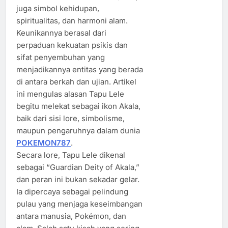
juga simbol kehidupan,
spiritualitas, dan harmoni alam.
Keunikannya berasal dari
perpaduan kekuatan psikis dan
sifat penyembuhan yang
menjadikannya entitas yang berada
di antara berkah dan ujian. Artikel
ini mengulas alasan Tapu Lele
begitu melekat sebagai ikon Akala,
baik dari sisi lore, simbolisme,
maupun pengaruhnya dalam dunia
POKEMON787
.
Secara lore, Tapu Lele dikenal
sebagai “Guardian Deity of Akala,”
dan peran ini bukan sekadar gelar.
Ia dipercaya sebagai pelindung
pulau yang menjaga keseimbangan
antara manusia, Pokémon, dan