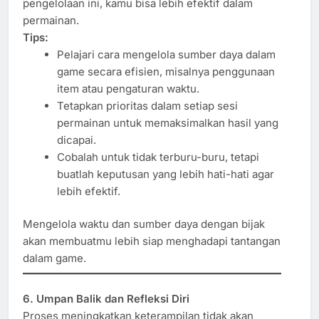
pengelolaan ini, kamu bisa lebih efektif dalam
permainan.
Tips:
Pelajari cara mengelola sumber daya dalam
game secara efisien, misalnya penggunaan
item atau pengaturan waktu.
Tetapkan prioritas dalam setiap sesi
permainan untuk memaksimalkan hasil yang
dicapai.
Cobalah untuk tidak terburu-buru, tetapi
buatlah keputusan yang lebih hati-hati agar
lebih efektif.
Mengelola waktu dan sumber daya dengan bijak
akan membuatmu lebih siap menghadapi tantangan
dalam game.
6. Umpan Balik dan Refleksi Diri
Proses meningkatkan keterampilan tidak akan