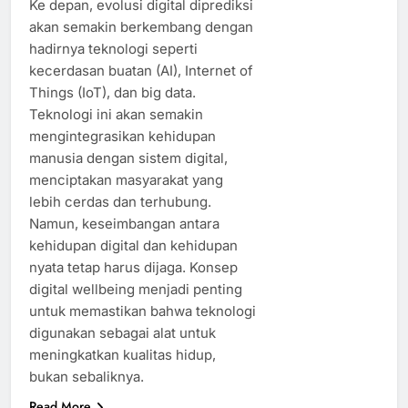
Ke depan, evolusi digital diprediksi
akan semakin berkembang dengan
hadirnya teknologi seperti
kecerdasan buatan (AI), Internet of
Things (IoT), dan big data.
Teknologi ini akan semakin
mengintegrasikan kehidupan
manusia dengan sistem digital,
menciptakan masyarakat yang
lebih cerdas dan terhubung.
Namun, keseimbangan antara
kehidupan digital dan kehidupan
nyata tetap harus dijaga. Konsep
digital wellbeing menjadi penting
untuk memastikan bahwa teknologi
digunakan sebagai alat untuk
meningkatkan kualitas hidup,
bukan sebaliknya.
Read More