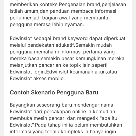
memberikan konteks.Pengenalan brand,penjelasan
istilah umum,dan panduan membaca informasi
perlu menjadi bagian awal yang membantu
pengguna merasa lebih nyaman.
Edwinslot sebagai brand keyword dapat diperkuat
melalui pendekatan edukatif.Semakin mudah
pengguna memahami informasi pertama yang
mereka baca,semakin besar kemungkinan mereka
melanjutkan pencarian ke topik lain,seperti
Edwinslot login,Edwinslot keamanan akun,atau
Edwinslot akses mobile.
Contoh Skenario Pengguna Baru
Bayangkan seseorang baru mendengar nama
Edwinslot dari percakapan online.Ia kemudian
membuka mesin pencari dan mengetik “apa itu
Edwinslot”.Pada tahap ini,ia belum membutuhkan
informasi yang terlalu kompleks.Ia hanya ingin