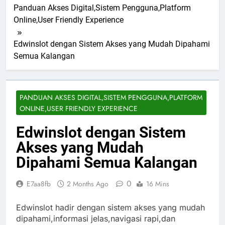
Panduan Akses Digital,Sistem Pengguna,Platform
Online,User Friendly Experience
Edwinslot dengan Sistem Akses yang Mudah Dipahami
Semua Kalangan
PANDUAN AKSES DIGITAL,SISTEM PENGGUNA,PLATFORM
ONLINE,USER FRIENDLY EXPERIENCE
Edwinslot dengan Sistem
Akses yang Mudah
Dipahami Semua Kalangan
0
E7aa8fb
2 Months Ago
16 Mins
Edwinslot hadir dengan sistem akses yang mudah
dipahami,informasi jelas,navigasi rapi,dan