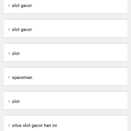
slot gacor
slot gacor
slot
spaceman
slot
situs slot gacor hari ini