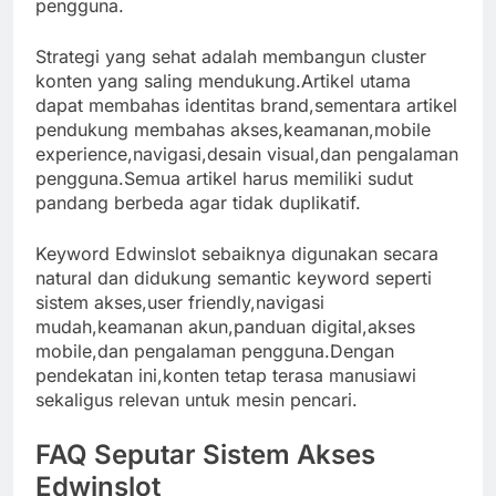
pengguna.
Strategi yang sehat adalah membangun cluster
konten yang saling mendukung.Artikel utama
dapat membahas identitas brand,sementara artikel
pendukung membahas akses,keamanan,mobile
experience,navigasi,desain visual,dan pengalaman
pengguna.Semua artikel harus memiliki sudut
pandang berbeda agar tidak duplikatif.
Keyword Edwinslot sebaiknya digunakan secara
natural dan didukung semantic keyword seperti
sistem akses,user friendly,navigasi
mudah,keamanan akun,panduan digital,akses
mobile,dan pengalaman pengguna.Dengan
pendekatan ini,konten tetap terasa manusiawi
sekaligus relevan untuk mesin pencari.
FAQ Seputar Sistem Akses
Edwinslot