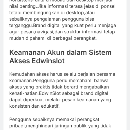
nilai penting.Jika informasi terasa jelas di ponsel
tetapi membingungkan di desktop,atau
sebaliknya,pengalaman pengguna bisa
terganggu.Brand digital yang kuat perlu menjaga
agar pesan,navigasi,dan struktur informasi tetap
mudah dipahami di berbagai perangkat.
Keamanan Akun dalam Sistem
Akses Edwinslot
Kemudahan akses harus selalu berjalan bersama
keamanan.Pengguna perlu memahami bahwa
akses yang praktis tidak berarti mengabaikan
kehati-hatian.EdwinSlot sebagai brand digital
dapat diperkuat melalui pesan keamanan yang
konsisten dan edukatif.
Pengguna sebaiknya memakai perangkat
pribadi,menghindari jaringan publik yang tidak