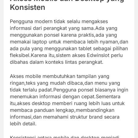
Konsisten
Pengguna modern tidak selalu mengakses
informasi dari perangkat yang sama.Ada yang
menggunakan ponsel karena praktis,ada yang
memakai laptop untuk membaca lebih nyaman,dan
ada pula yang menggunakan tablet sebagai pilihan
fleksibel.Karena itu,sistem akses Edwinslot perlu
dibahas dalam konteks lintas perangkat.
Akses mobile membutuhkan tampilan yang
ringan,teks yang mudah dibaca,dan menu yang
tidak terlalu padat.Pengguna ponsel biasanya ingin
menemukan informasi dengan cepat.Sementara
itu,akses desktop memberi ruang lebih luas untuk
membaca panduan lengkap,membandingkan
informasi,dan memahami struktur brand secara
lebih detail.
Konsistensi antara mobile dan desktop menjadi