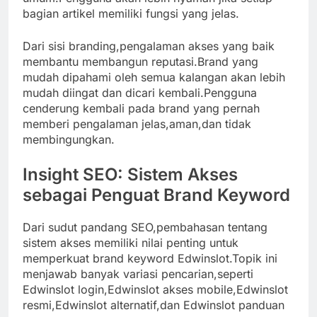
bagian artikel memiliki fungsi yang jelas.
Dari sisi branding,pengalaman akses yang baik
membantu membangun reputasi.Brand yang
mudah dipahami oleh semua kalangan akan lebih
mudah diingat dan dicari kembali.Pengguna
cenderung kembali pada brand yang pernah
memberi pengalaman jelas,aman,dan tidak
membingungkan.
Insight SEO: Sistem Akses
sebagai Penguat Brand Keyword
Dari sudut pandang SEO,pembahasan tentang
sistem akses memiliki nilai penting untuk
memperkuat brand keyword Edwinslot.Topik ini
menjawab banyak variasi pencarian,seperti
Edwinslot login,Edwinslot akses mobile,Edwinslot
resmi,Edwinslot alternatif,dan Edwinslot panduan