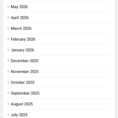
May 2026
April 2026
March 2026
February 2026
January 2026
December 2025
November 2025
October 2025
September 2025
August 2025
July 2025