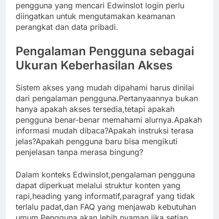
pengguna yang mencari Edwinslot login perlu
diingatkan untuk mengutamakan keamanan
perangkat dan data pribadi.
Pengalaman Pengguna sebagai
Ukuran Keberhasilan Akses
Sistem akses yang mudah dipahami harus dinilai
dari pengalaman pengguna.Pertanyaannya bukan
hanya apakah akses tersedia,tetapi apakah
pengguna benar-benar memahami alurnya.Apakah
informasi mudah dibaca?Apakah instruksi terasa
jelas?Apakah pengguna baru bisa mengikuti
penjelasan tanpa merasa bingung?
Dalam konteks Edwinslot,pengalaman pengguna
dapat diperkuat melalui struktur konten yang
rapi,heading yang informatif,paragraf yang tidak
terlalu padat,dan FAQ yang menjawab kebutuhan
umum.Pengguna akan lebih nyaman jika setiap