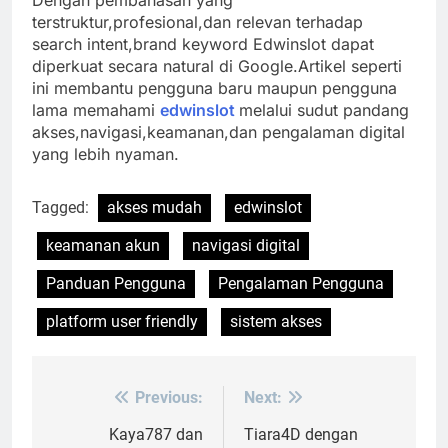
terstruktur,profesional,dan relevan terhadap
search intent,brand keyword Edwinslot dapat
diperkuat secara natural di Google.Artikel seperti
ini membantu pengguna baru maupun pengguna
lama memahami
edwinslot
melalui sudut pandang
akses,navigasi,keamanan,dan pengalaman digital
yang lebih nyaman.
Tagged:
akses mudah
edwinslot
keamanan akun
navigasi digital
Panduan Pengguna
Pengalaman Pengguna
platform user friendly
sistem akses
Previous:
Next:
Post
navigation
Kaya787 dan
Tiara4D dengan