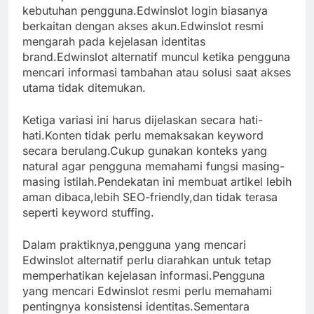
kebutuhan pengguna.Edwinslot login biasanya
berkaitan dengan akses akun.Edwinslot resmi
mengarah pada kejelasan identitas
brand.Edwinslot alternatif muncul ketika pengguna
mencari informasi tambahan atau solusi saat akses
utama tidak ditemukan.
Ketiga variasi ini harus dijelaskan secara hati-
hati.Konten tidak perlu memaksakan keyword
secara berulang.Cukup gunakan konteks yang
natural agar pengguna memahami fungsi masing-
masing istilah.Pendekatan ini membuat artikel lebih
aman dibaca,lebih SEO-friendly,dan tidak terasa
seperti keyword stuffing.
Dalam praktiknya,pengguna yang mencari
Edwinslot alternatif perlu diarahkan untuk tetap
memperhatikan kejelasan informasi.Pengguna
yang mencari Edwinslot resmi perlu memahami
pentingnya konsistensi identitas.Sementara