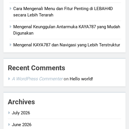
Cara Mengenali Menu dan Fitur Penting di LEBAH4D
secara Lebih Terarah
Mengenal Keunggulan Antarmuka KAYA787 yang Mudah
Digunakan
Mengenal KAYA787 dan Navigasi yang Lebih Terstruktur
Recent Comments
A WordPress Commenter
on
Hello world!
Archives
July 2026
June 2026