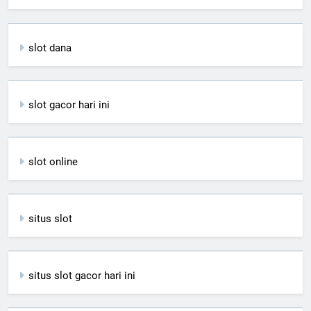
slot dana
slot gacor hari ini
slot online
situs slot
situs slot gacor hari ini