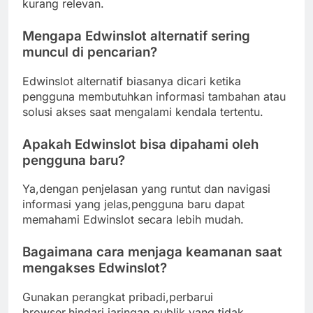
kurang relevan.
Mengapa Edwinslot alternatif sering
muncul di pencarian?
Edwinslot alternatif biasanya dicari ketika
pengguna membutuhkan informasi tambahan atau
solusi akses saat mengalami kendala tertentu.
Apakah Edwinslot bisa dipahami oleh
pengguna baru?
Ya,dengan penjelasan yang runtut dan navigasi
informasi yang jelas,pengguna baru dapat
memahami Edwinslot secara lebih mudah.
Bagaimana cara menjaga keamanan saat
mengakses Edwinslot?
Gunakan perangkat pribadi,perbarui
browser,hindari jaringan publik yang tidak