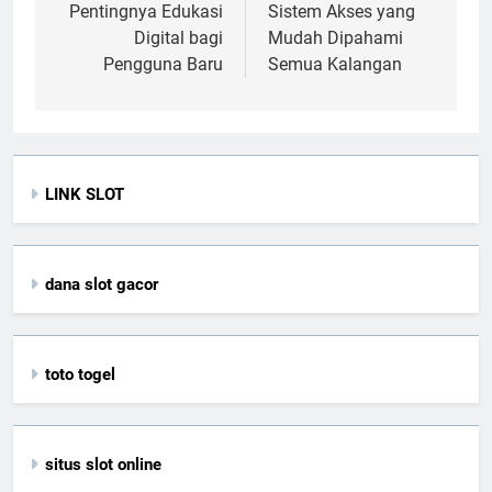
Pentingnya Edukasi
Sistem Akses yang
Digital bagi
Mudah Dipahami
Pengguna Baru
Semua Kalangan
LINK SLOT
dana slot gacor
toto togel
situs slot online