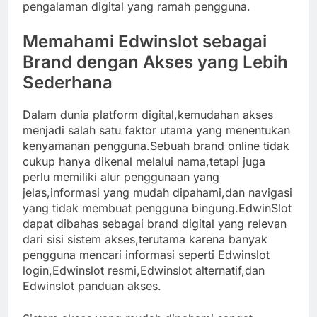
pengalaman digital yang ramah pengguna.
Memahami Edwinslot sebagai
Brand dengan Akses yang Lebih
Sederhana
Dalam dunia platform digital,kemudahan akses
menjadi salah satu faktor utama yang menentukan
kenyamanan pengguna.Sebuah brand online tidak
cukup hanya dikenal melalui nama,tetapi juga
perlu memiliki alur penggunaan yang
jelas,informasi yang mudah dipahami,dan navigasi
yang tidak membuat pengguna bingung.EdwinSlot
dapat dibahas sebagai brand digital yang relevan
dari sisi sistem akses,terutama karena banyak
pengguna mencari informasi seperti Edwinslot
login,Edwinslot resmi,Edwinslot alternatif,dan
Edwinslot panduan akses.