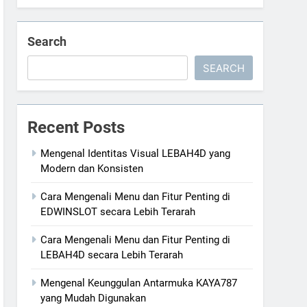
Search
SEARCH
Recent Posts
Mengenal Identitas Visual LEBAH4D yang
Modern dan Konsisten
Cara Mengenali Menu dan Fitur Penting di
EDWINSLOT secara Lebih Terarah
Cara Mengenali Menu dan Fitur Penting di
LEBAH4D secara Lebih Terarah
Mengenal Keunggulan Antarmuka KAYA787
yang Mudah Digunakan