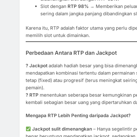
Slot dengan
RTP 98%
→ Memberikan peluan
sering dalam jangka panjang dibandingkan s
Karena itu, RTP adalah faktor utama yang perlu di
memilih slot untuk dimainkan.
Perbedaan Antara RTP dan Jackpot
? Jackpot
adalah hadiah besar yang bisa dimenangk
mendapatkan kombinasi tertentu dalam permainan s
tetap (fixed) atau progresif (terus meningkat seirin
pemain).
? RTP
menentukan seberapa besar kemungkinan p
kembali sebagian besar uang yang dipertaruhkan d
Mengapa RTP Lebih Penting daripada Jackpot?
Jackpot sulit dimenangkan
– Hanya segelintir 
benar beruntung mendapatkan jackpot, sedangka