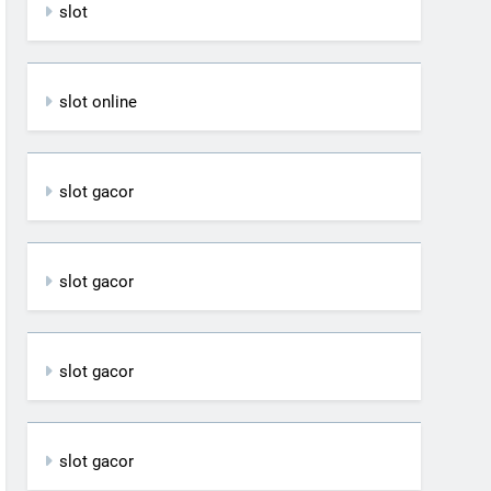
slot
slot online
slot gacor
slot gacor
slot gacor
slot gacor