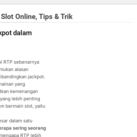
Slot Online, Tips & Trik
kpot dalam
api RTP sebenarnya
emukan alasan
bandingkan jackpot.
mainan yang
atkan kemenangan
yang lebih penting
 bermain slot, yaitu
sar dalam satu
rapa sering seorang
, mengapa RTP lebih