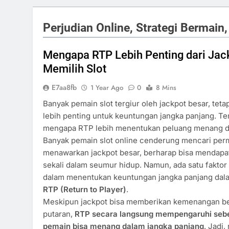
Perjudian Online, Strategi Bermain, 
Mengapa RTP Lebih Penting dari Jac
Memilih Slot
E7aa8fb
1 Year Ago
0
8 Mins
Banyak pemain slot tergiur oleh jackpot besar, tet
lebih penting untuk keuntungan jangka panjang. T
mengapa RTP lebih menentukan peluang menang di
Banyak pemain slot online cenderung mencari per
menawarkan jackpot besar, berharap bisa mendap
sekali dalam seumur hidup. Namun, ada satu faktor 
dalam menentukan keuntungan jangka panjang dalam
RTP (Return to Player)
.
Meskipun jackpot bisa memberikan kemenangan be
putaran,
RTP secara langsung mempengaruhi sebe
pemain bisa menang dalam jangka panjang
. Jadi