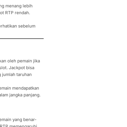
g menang lebih
lot RTP rendah.
perhatikan sebelum
an oleh pemain jika
lot. Jackpot bisa
g jumlah taruhan
emain mendapatkan
alam jangka panjang.
pemain yang benar-
n RTP memengaruhi