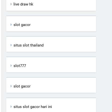
live draw hk
slot gacor
situs slot thailand
slot777
slot gacor
situs slot gacor hari ini