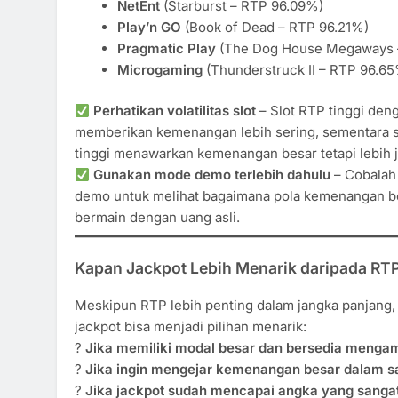
NetEnt
(Starburst – RTP 96.09%)
Play’n GO
(Book of Dead – RTP 96.21%)
Pragmatic Play
(The Dog House Megaways 
Microgaming
(Thunderstruck II – RTP 96.6
Perhatikan volatilitas slot
– Slot RTP tinggi deng
memberikan kemenangan lebih sering, sementara slo
tinggi menawarkan kemenangan besar tetapi lebih j
Gunakan mode demo terlebih dahulu
– Cobalah
demo untuk melihat bagaimana pola kemenangan b
bermain dengan uang asli.
Kapan Jackpot Lebih Menarik daripada RT
Meskipun RTP lebih penting dalam jangka panjang, 
jackpot bisa menjadi pilihan menarik:
?
Jika memiliki modal besar dan bersedia mengambil
?
Jika ingin mengejar kemenangan besar dalam sa
?
Jika jackpot sudah mencapai angka yang sangat 