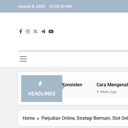
Skip
August 8, 2026
10:38:21 AM
to
content
Oli
Temukan Tr
 yang Modern dan Konsisten
Cara Mengenali Menu dan F
3 Weeks Ago
HEADLINES
Home
Perjudian Online, Strategi Bermain, Slot Onl