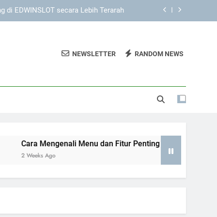
ng di EDWINSLOT secara Lebih Terarah
nting di LEBAH4D secara Lebih Terarah
rmuka KAYA787 yang Mudah Digunakan
NEWSLETTER
RANDOM NEWS
al LEBAH4D yang Modern dan Konsisten
an Aksesori Yang Stylish Dan Berkualitas.
ng di EDWINSLOT secara Lebih Terarah
nting di LEBAH4D secara Lebih Terarah
rmuka KAYA787 yang Mudah Digunakan
Mengenali Menu dan Fitur Penting di LEBAH4D secara Lebih T
s Ago