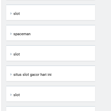
slot
spaceman
slot
situs slot gacor hari ini
slot