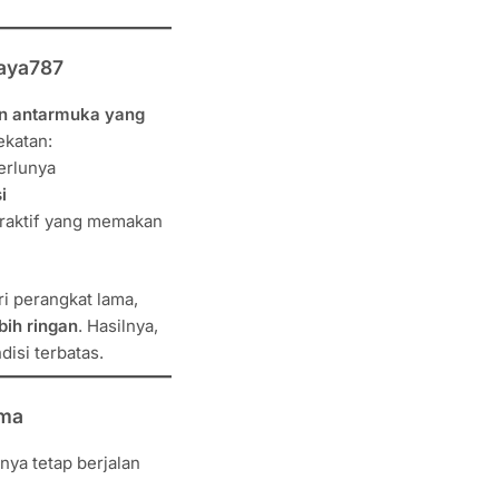
Kaya787
n antarmuka yang
ekatan:
erlunya
i
eraktif yang memakan
ri perangkat lama,
bih ringan
. Hasilnya,
disi terbatas.
ama
nya tetap berjalan