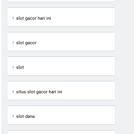
slot gacor hari ini
slot gacor
slot
situs slot gacor hari ini
slot dana