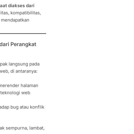
aat diakses dari
tas, kompatibilitas,
p mendapatkan
dari Perangkat
mpak langsung pada
eb, di antaranya:
merender halaman
teknologi web
hadap bug atau konflik
dak sempurna, lambat,