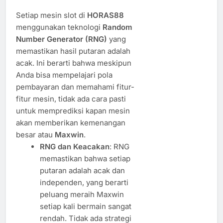
Setiap mesin slot di
HORAS88
menggunakan teknologi
Random
Number Generator (RNG)
yang
memastikan hasil putaran adalah
acak. Ini berarti bahwa meskipun
Anda bisa mempelajari pola
pembayaran dan memahami fitur-
fitur mesin, tidak ada cara pasti
untuk memprediksi kapan mesin
akan memberikan kemenangan
besar atau
Maxwin
.
RNG dan Keacakan
: RNG
memastikan bahwa setiap
putaran adalah acak dan
independen, yang berarti
peluang meraih Maxwin
setiap kali bermain sangat
rendah. Tidak ada strategi