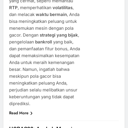
yang cermat, seperti memantau
RTP
, memperhatikan
volatilitas
,
dan melacak
waktu bermain
, Anda
bisa meningkatkan peluang untuk
menemukan mesin dengan pola
gacor. Dengan
strategi yang bijak
,
pengelolaan
bankroll
yang baik,
dan pemanfaatan fitur bonus, Anda
dapat memaksimalkan kesempatan
Anda untuk meraih kemenangan
besar. Namun, ingatlah bahwa
meskipun pola gacor bisa
meningkatkan peluang Anda,
perjudian selalu melibatkan unsur
keberuntungan yang tidak dapat
diprediksi.
Read More