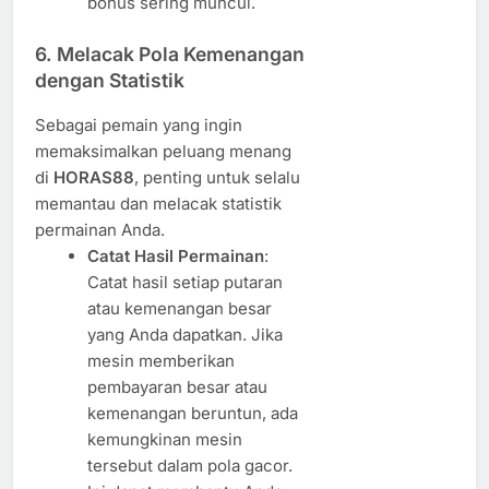
bonus sering muncul.
6. Melacak Pola Kemenangan
dengan Statistik
Sebagai pemain yang ingin
memaksimalkan peluang menang
di
HORAS88
, penting untuk selalu
memantau dan melacak statistik
permainan Anda.
Catat Hasil Permainan
:
Catat hasil setiap putaran
atau kemenangan besar
yang Anda dapatkan. Jika
mesin memberikan
pembayaran besar atau
kemenangan beruntun, ada
kemungkinan mesin
tersebut dalam pola gacor.