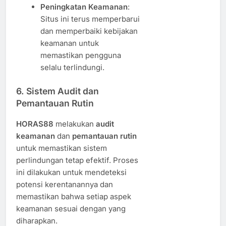
Peningkatan Keamanan
:
Situs ini terus memperbarui
dan memperbaiki kebijakan
keamanan untuk
memastikan pengguna
selalu terlindungi.
6. Sistem Audit dan
Pemantauan Rutin
HORAS88
melakukan
audit
keamanan
dan
pemantauan rutin
untuk memastikan sistem
perlindungan tetap efektif. Proses
ini dilakukan untuk mendeteksi
potensi kerentanannya dan
memastikan bahwa setiap aspek
keamanan sesuai dengan yang
diharapkan.