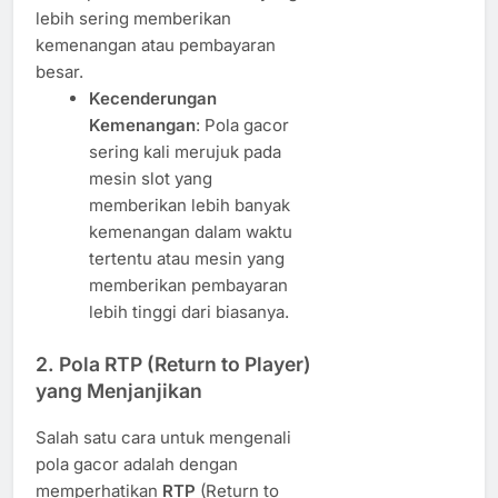
lebih sering memberikan
kemenangan atau pembayaran
besar.
Kecenderungan
Kemenangan
: Pola gacor
sering kali merujuk pada
mesin slot yang
memberikan lebih banyak
kemenangan dalam waktu
tertentu atau mesin yang
memberikan pembayaran
lebih tinggi dari biasanya.
2. Pola RTP (Return to Player)
yang Menjanjikan
Salah satu cara untuk mengenali
pola gacor adalah dengan
memperhatikan
RTP
(Return to