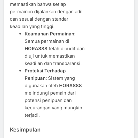
memastikan bahwa setiap
permainan dijalankan dengan adil
dan sesuai dengan standar
keadilan yang tinggi.
Keamanan Permainan
:
Semua permainan di
HORAS88
telah diaudit dan
diuji untuk memastikan
keadilan dan transparansi.
Proteksi Terhadap
Penipuan
: Sistem yang
digunakan oleh
HORAS88
melindungi pemain dari
potensi penipuan dan
kecurangan yang mungkin
terjadi.
Kesimpulan