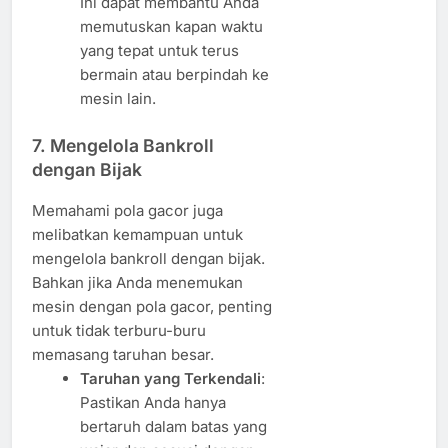
Ini dapat membantu Anda
memutuskan kapan waktu
yang tepat untuk terus
bermain atau berpindah ke
mesin lain.
7. Mengelola Bankroll
dengan Bijak
Memahami pola gacor juga
melibatkan kemampuan untuk
mengelola bankroll dengan bijak.
Bahkan jika Anda menemukan
mesin dengan pola gacor, penting
untuk tidak terburu-buru
memasang taruhan besar.
Taruhan yang Terkendali
:
Pastikan Anda hanya
bertaruh dalam batas yang