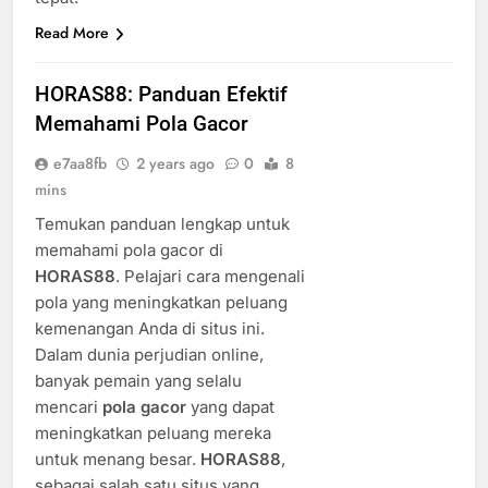
Read More
HORAS88: Panduan Efektif
Memahami Pola Gacor
e7aa8fb
2 years ago
0
8
mins
Temukan panduan lengkap untuk
memahami pola gacor di
HORAS88
. Pelajari cara mengenali
pola yang meningkatkan peluang
kemenangan Anda di situs ini.
Dalam dunia perjudian online,
banyak pemain yang selalu
mencari
pola gacor
yang dapat
meningkatkan peluang mereka
untuk menang besar.
HORAS88
,
sebagai salah satu situs yang