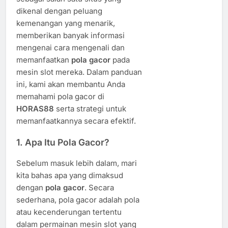
dikenal dengan peluang
kemenangan yang menarik,
memberikan banyak informasi
mengenai cara mengenali dan
memanfaatkan
pola gacor
pada
mesin slot mereka. Dalam panduan
ini, kami akan membantu Anda
memahami pola gacor di
HORAS88
serta strategi untuk
memanfaatkannya secara efektif.
1. Apa Itu Pola Gacor?
Sebelum masuk lebih dalam, mari
kita bahas apa yang dimaksud
dengan
pola gacor
. Secara
sederhana, pola gacor adalah pola
atau kecenderungan tertentu
dalam permainan mesin slot yang