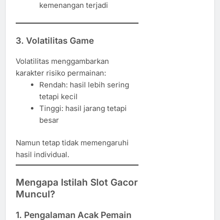
kemenangan terjadi
3. Volatilitas Game
Volatilitas menggambarkan
karakter risiko permainan:
Rendah: hasil lebih sering
tetapi kecil
Tinggi: hasil jarang tetapi
besar
Namun tetap tidak memengaruhi
hasil individual.
Mengapa Istilah Slot Gacor
Muncul?
1. Pengalaman Acak Pemain