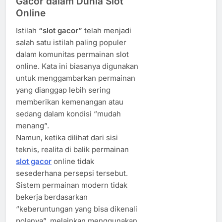
Gacor dalam Dunia Slot
Online
Istilah
“slot gacor”
telah menjadi
salah satu istilah paling populer
dalam komunitas permainan slot
online. Kata ini biasanya digunakan
untuk menggambarkan permainan
yang dianggap lebih sering
memberikan kemenangan atau
sedang dalam kondisi “mudah
menang”.
Namun, ketika dilihat dari sisi
teknis, realita di balik permainan
slot gacor
online tidak
sesederhana persepsi tersebut.
Sistem permainan modern tidak
bekerja berdasarkan
“keberuntungan yang bisa dikenali
polanya”, melainkan menggunakan