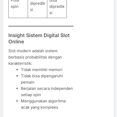
Pola
bisa
dipredik
spin
dipredik
si
si
Insight Sistem Digital Slot
Online
Slot modern adalah sistem
berbasis probabilitas dengan
karakteristik:
Tidak memiliki memori
Tidak bisa dipengaruhi
pemain
Berjalan secara independen
setiap spin
Menggunakan algoritma
acak yang kompleks