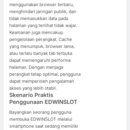
menggunakan browser terbaru,
menghindari jaringan publik, dan
tidak memasukkan data pada
halaman yang terlihat tidak wajar.
Keamanan juga mencakup
pengelolaan perangkat. Cache
yang menumpuk, browser lama,
atau terlalu banyak tab terbuka
dapat memengaruhi performa
halaman. Dengan menjaga
perangkat tetap optimal, pengguna
dapat memperoleh pengalaman
akses yang lebih stabil.
Skenario Praktis
Penggunaan EDWINSLOT
Bayangkan seorang pengguna
membuka EDWINSLOT melalui
smartphone saat sedang memiliki