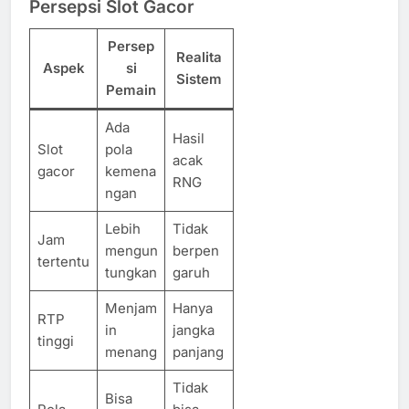
Persepsi Slot Gacor
Persep
Realita
Aspek
si
Sistem
Pemain
Ada
Hasil
Slot
pola
acak
gacor
kemena
RNG
ngan
Lebih
Tidak
Jam
mengun
berpen
tertentu
tungkan
garuh
Menjam
Hanya
RTP
in
jangka
tinggi
menang
panjang
Tidak
Bisa