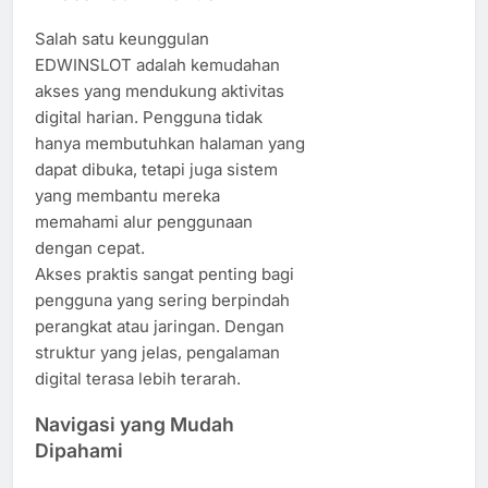
Salah satu keunggulan
EDWINSLOT adalah kemudahan
akses yang mendukung aktivitas
digital harian. Pengguna tidak
hanya membutuhkan halaman yang
dapat dibuka, tetapi juga sistem
yang membantu mereka
memahami alur penggunaan
dengan cepat.
Akses praktis sangat penting bagi
pengguna yang sering berpindah
perangkat atau jaringan. Dengan
struktur yang jelas, pengalaman
digital terasa lebih terarah.
Navigasi yang Mudah
Dipahami