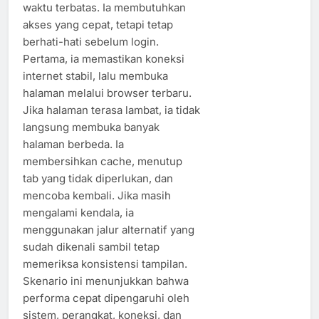
waktu terbatas. Ia membutuhkan
akses yang cepat, tetapi tetap
berhati-hati sebelum login.
Pertama, ia memastikan koneksi
internet stabil, lalu membuka
halaman melalui browser terbaru.
Jika halaman terasa lambat, ia tidak
langsung membuka banyak
halaman berbeda. Ia
membersihkan cache, menutup
tab yang tidak diperlukan, dan
mencoba kembali. Jika masih
mengalami kendala, ia
menggunakan jalur alternatif yang
sudah dikenali sambil tetap
memeriksa konsistensi tampilan.
Skenario ini menunjukkan bahwa
performa cepat dipengaruhi oleh
sistem, perangkat, koneksi, dan