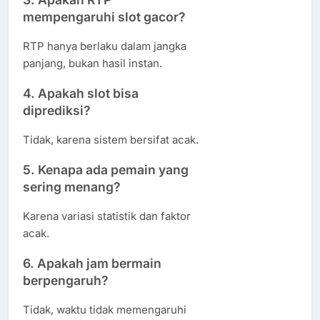
mempengaruhi slot gacor?
RTP hanya berlaku dalam jangka
panjang, bukan hasil instan.
4. Apakah slot bisa
diprediksi?
Tidak, karena sistem bersifat acak.
5. Kenapa ada pemain yang
sering menang?
Karena variasi statistik dan faktor
acak.
6. Apakah jam bermain
berpengaruh?
Tidak, waktu tidak memengaruhi