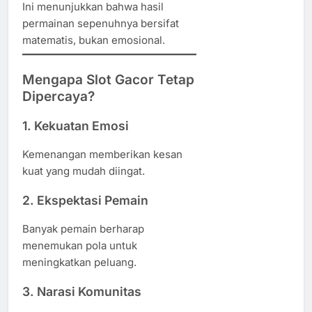
Ini menunjukkan bahwa hasil
permainan sepenuhnya bersifat
matematis, bukan emosional.
Mengapa Slot Gacor Tetap
Dipercaya?
1. Kekuatan Emosi
Kemenangan memberikan kesan
kuat yang mudah diingat.
2. Ekspektasi Pemain
Banyak pemain berharap
menemukan pola untuk
meningkatkan peluang.
3. Narasi Komunitas