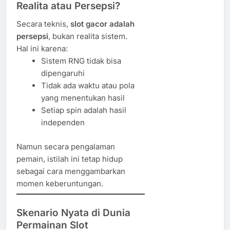
Realita atau Persepsi?
Secara teknis,
slot gacor adalah
persepsi
, bukan realita sistem.
Hal ini karena:
Sistem RNG tidak bisa
dipengaruhi
Tidak ada waktu atau pola
yang menentukan hasil
Setiap spin adalah hasil
independen
Namun secara pengalaman
pemain, istilah ini tetap hidup
sebagai cara menggambarkan
momen keberuntungan.
Skenario Nyata di Dunia
Permainan Slot