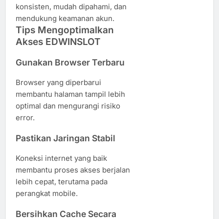
konsisten, mudah dipahami, dan
mendukung keamanan akun.
Tips Mengoptimalkan
Akses EDWINSLOT
Gunakan Browser Terbaru
Browser yang diperbarui
membantu halaman tampil lebih
optimal dan mengurangi risiko
error.
Pastikan Jaringan Stabil
Koneksi internet yang baik
membantu proses akses berjalan
lebih cepat, terutama pada
perangkat mobile.
Bersihkan Cache Secara