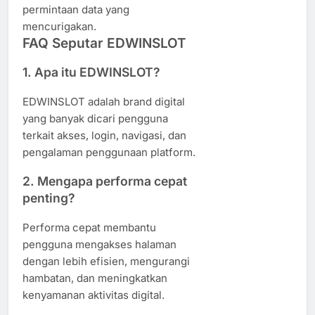
permintaan data yang
mencurigakan.
FAQ Seputar EDWINSLOT
1. Apa itu EDWINSLOT?
EDWINSLOT adalah brand digital
yang banyak dicari pengguna
terkait akses, login, navigasi, dan
pengalaman penggunaan platform.
2. Mengapa performa cepat
penting?
Performa cepat membantu
pengguna mengakses halaman
dengan lebih efisien, mengurangi
hambatan, dan meningkatkan
kenyamanan aktivitas digital.