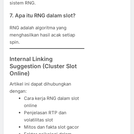
sistem RNG.
7. Apa itu RNG dalam slot?
RNG adalah algoritma yang
menghasilkan hasil acak setiap
spin.
Internal Linking
Suggestion (Cluster Slot
Online)
Artikel ini dapat dihubungkan
dengan:
Cara kerja RNG dalam slot
online
Penjelasan RTP dan
volatilitas slot
Mitos dan fakta slot gacor