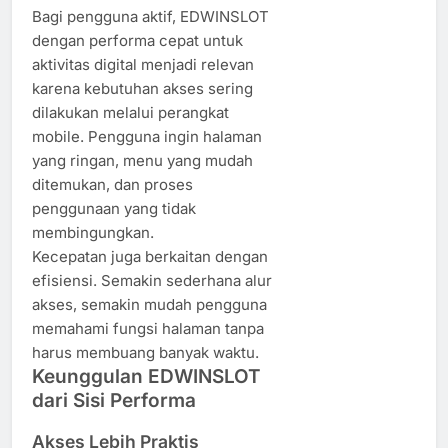
Bagi pengguna aktif, EDWINSLOT
dengan performa cepat untuk
aktivitas digital menjadi relevan
karena kebutuhan akses sering
dilakukan melalui perangkat
mobile. Pengguna ingin halaman
yang ringan, menu yang mudah
ditemukan, dan proses
penggunaan yang tidak
membingungkan.
Kecepatan juga berkaitan dengan
efisiensi. Semakin sederhana alur
akses, semakin mudah pengguna
memahami fungsi halaman tanpa
harus membuang banyak waktu.
Keunggulan EDWINSLOT
dari Sisi Performa
Akses Lebih Praktis