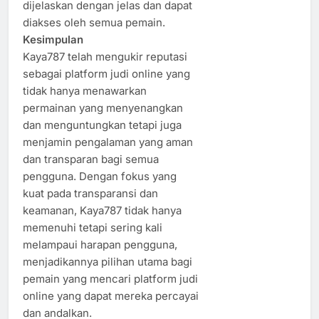
dijelaskan dengan jelas dan dapat
diakses oleh semua pemain.
Kesimpulan
Kaya787 telah mengukir reputasi
sebagai platform judi online yang
tidak hanya menawarkan
permainan yang menyenangkan
dan menguntungkan tetapi juga
menjamin pengalaman yang aman
dan transparan bagi semua
pengguna. Dengan fokus yang
kuat pada transparansi dan
keamanan, Kaya787 tidak hanya
memenuhi tetapi sering kali
melampaui harapan pengguna,
menjadikannya pilihan utama bagi
pemain yang mencari platform judi
online yang dapat mereka percayai
dan andalkan.