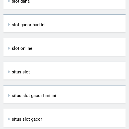
slot dana
slot gacor hari ini
slot online
situs slot
situs slot gacor hari ini
situs slot gacor