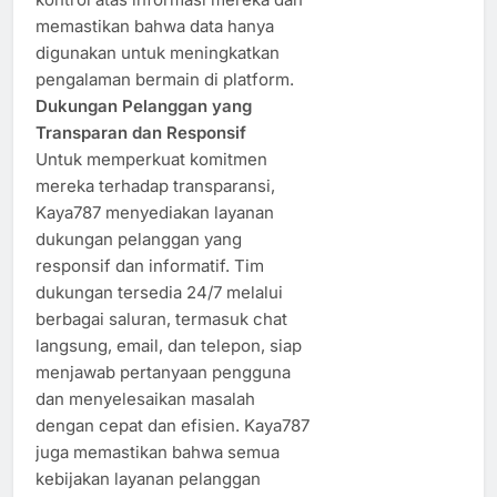
memastikan bahwa data hanya
digunakan untuk meningkatkan
pengalaman bermain di platform.
Dukungan Pelanggan yang
Transparan dan Responsif
Untuk memperkuat komitmen
mereka terhadap transparansi,
Kaya787 menyediakan layanan
dukungan pelanggan yang
responsif dan informatif. Tim
dukungan tersedia 24/7 melalui
berbagai saluran, termasuk chat
langsung, email, dan telepon, siap
menjawab pertanyaan pengguna
dan menyelesaikan masalah
dengan cepat dan efisien. Kaya787
juga memastikan bahwa semua
kebijakan layanan pelanggan