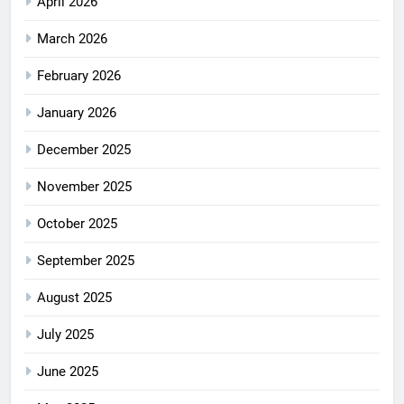
April 2026
March 2026
February 2026
January 2026
December 2025
November 2025
October 2025
September 2025
August 2025
July 2025
June 2025