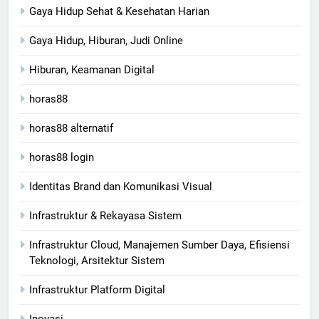
Gaya Hidup Sehat & Kesehatan Harian
Gaya Hidup, Hiburan, Judi Online
Hiburan, Keamanan Digital
horas88
horas88 alternatif
horas88 login
Identitas Brand dan Komunikasi Visual
Infrastruktur & Rekayasa Sistem
Infrastruktur Cloud, Manajemen Sumber Daya, Efisiensi
Teknologi, Arsitektur Sistem
Infrastruktur Platform Digital
Inovasi