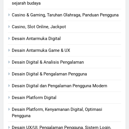
sejarah budaya
Casino & Gaming, Taruhan Olahraga, Panduan Pengguna
Casino, Slot Online, Jackpot
Desain Antarmuka Digital
Desain Antarmuka Game & UX
Desain Digital & Analisis Pengalaman
Desain Digital & Pengalaman Pengguna
Desain Digital dan Pengalaman Pengguna Modern
Desain Platform Digital
Desain Platform, Kenyamanan Digital, Optimasi
Pengguna
Desain UX/UI, Pengalaman Pengguna, Sistem Login,