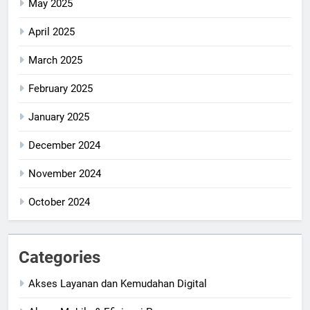
May 2025
April 2025
March 2025
February 2025
January 2025
December 2024
November 2024
October 2024
Categories
Akses Layanan dan Kemudahan Digital