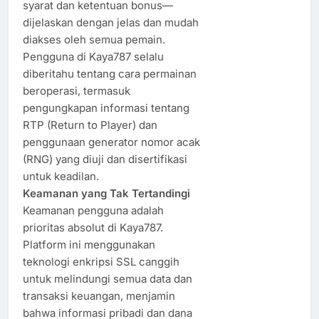
syarat dan ketentuan bonus—
dijelaskan dengan jelas dan mudah
diakses oleh semua pemain.
Pengguna di Kaya787 selalu
diberitahu tentang cara permainan
beroperasi, termasuk
pengungkapan informasi tentang
RTP (Return to Player) dan
penggunaan generator nomor acak
(RNG) yang diuji dan disertifikasi
untuk keadilan.
Keamanan yang Tak Tertandingi
Keamanan pengguna adalah
prioritas absolut di Kaya787.
Platform ini menggunakan
teknologi enkripsi SSL canggih
untuk melindungi semua data dan
transaksi keuangan, menjamin
bahwa informasi pribadi dan dana