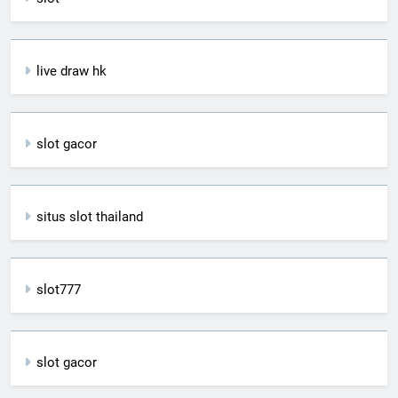
live draw hk
slot gacor
situs slot thailand
slot777
slot gacor