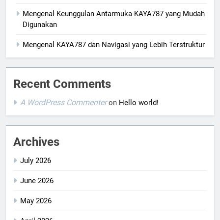
Mengenal Keunggulan Antarmuka KAYA787 yang Mudah
Digunakan
Mengenal KAYA787 dan Navigasi yang Lebih Terstruktur
Recent Comments
A WordPress Commenter
on
Hello world!
Archives
July 2026
June 2026
May 2026