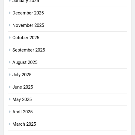
January 2026
December 2025
November 2025
October 2025
September 2025
August 2025
July 2025
June 2025
May 2025
April 2025
March 2025