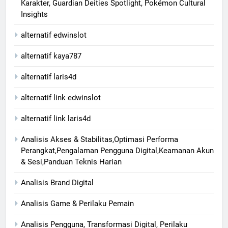
Karakter, Guardian Deities Spotlight, Pokémon Cultural
Insights
alternatif edwinslot
alternatif kaya787
alternatif laris4d
alternatif link edwinslot
alternatif link laris4d
Analisis Akses & Stabilitas,Optimasi Performa
Perangkat,Pengalaman Pengguna Digital,Keamanan Akun
& Sesi,Panduan Teknis Harian
Analisis Brand Digital
Analisis Game & Perilaku Pemain
Analisis Pengguna, Transformasi Digital, Perilaku