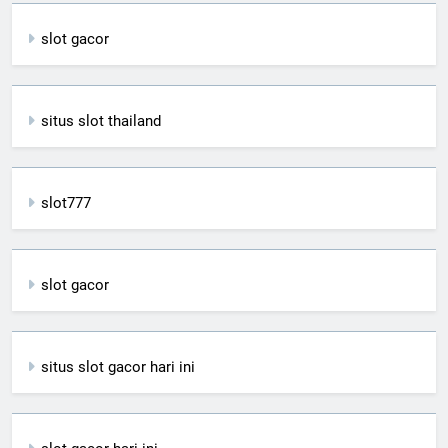
slot gacor
situs slot thailand
slot777
slot gacor
situs slot gacor hari ini