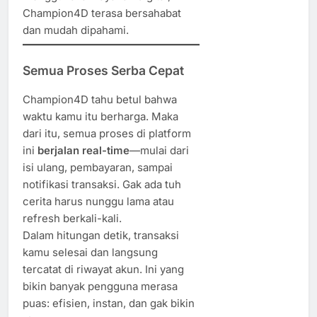
Champion4D terasa bersahabat
dan mudah dipahami.
Semua Proses Serba Cepat
Champion4D tahu betul bahwa
waktu kamu itu berharga. Maka
dari itu, semua proses di platform
ini
berjalan real-time
—mulai dari
isi ulang, pembayaran, sampai
notifikasi transaksi. Gak ada tuh
cerita harus nunggu lama atau
refresh berkali-kali.
Dalam hitungan detik, transaksi
kamu selesai dan langsung
tercatat di riwayat akun. Ini yang
bikin banyak pengguna merasa
puas: efisien, instan, dan gak bikin