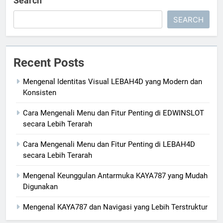
Search
SEARCH
Recent Posts
Mengenal Identitas Visual LEBAH4D yang Modern dan
Konsisten
Cara Mengenali Menu dan Fitur Penting di EDWINSLOT
secara Lebih Terarah
Cara Mengenali Menu dan Fitur Penting di LEBAH4D
secara Lebih Terarah
Mengenal Keunggulan Antarmuka KAYA787 yang Mudah
Digunakan
Mengenal KAYA787 dan Navigasi yang Lebih Terstruktur