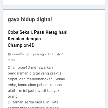
gaya hidup digital
Coba Sekali, Pasti Ketagihan!
Kenalan dengan
Champion4D
e7aa8fb
1 year ago
0
6
mins
Champion4D menawarkan
pengalaman digital yang praktis,
cepat, dan menyenangkan. Sekali
coba, kamu akan paham kenapa
platform ini jadi favorit banyak
orang!
Di zaman serba digital ini, kita
semua mendambakan layanan