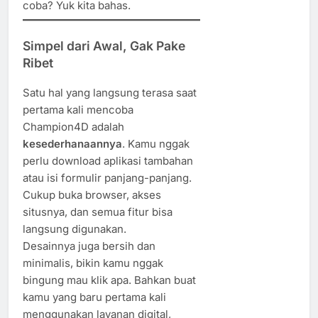
coba? Yuk kita bahas.
Simpel dari Awal, Gak Pake
Ribet
Satu hal yang langsung terasa saat
pertama kali mencoba
Champion4D adalah
kesederhanaannya
. Kamu nggak
perlu download aplikasi tambahan
atau isi formulir panjang-panjang.
Cukup buka browser, akses
situsnya, dan semua fitur bisa
langsung digunakan.
Desainnya juga bersih dan
minimalis, bikin kamu nggak
bingung mau klik apa. Bahkan buat
kamu yang baru pertama kali
menggunakan layanan digital,