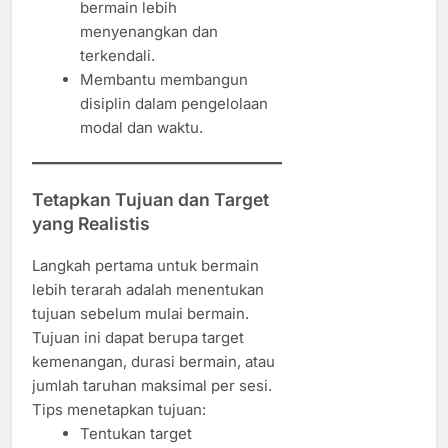
bermain lebih
menyenangkan dan
terkendali.
Membantu membangun
disiplin dalam pengelolaan
modal dan waktu.
Tetapkan Tujuan dan Target
yang Realistis
Langkah pertama untuk bermain
lebih terarah adalah menentukan
tujuan sebelum mulai bermain.
Tujuan ini dapat berupa target
kemenangan, durasi bermain, atau
jumlah taruhan maksimal per sesi.
Tips menetapkan tujuan:
Tentukan target