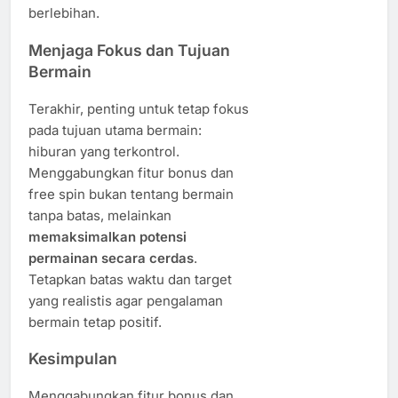
berlebihan.
Menjaga Fokus dan Tujuan
Bermain
Terakhir, penting untuk tetap fokus
pada tujuan utama bermain:
hiburan yang terkontrol.
Menggabungkan fitur bonus dan
free spin bukan tentang bermain
tanpa batas, melainkan
memaksimalkan potensi
permainan secara cerdas
.
Tetapkan batas waktu dan target
yang realistis agar pengalaman
bermain tetap positif.
Kesimpulan
Menggabungkan fitur bonus dan