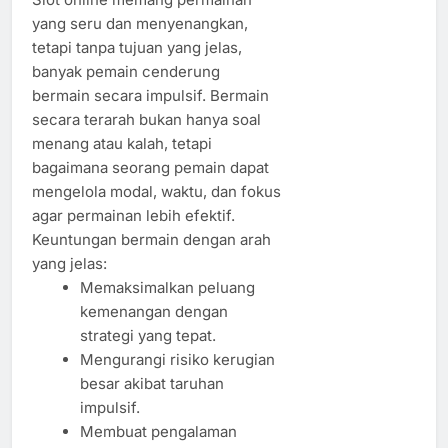
yang seru dan menyenangkan,
tetapi tanpa tujuan yang jelas,
banyak pemain cenderung
bermain secara impulsif. Bermain
secara terarah bukan hanya soal
menang atau kalah, tetapi
bagaimana seorang pemain dapat
mengelola modal, waktu, dan fokus
agar permainan lebih efektif.
Keuntungan bermain dengan arah
yang jelas:
Memaksimalkan peluang
kemenangan dengan
strategi yang tepat.
Mengurangi risiko kerugian
besar akibat taruhan
impulsif.
Membuat pengalaman