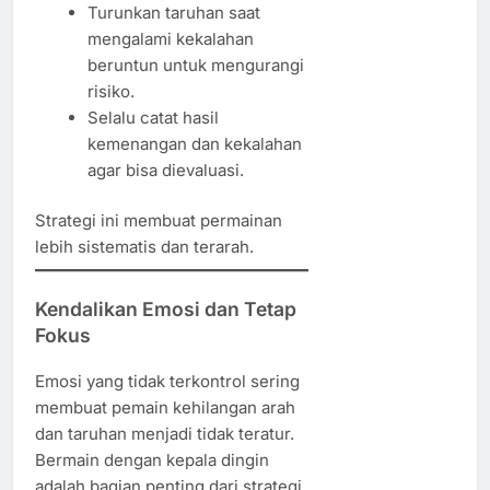
Turunkan taruhan saat
mengalami kekalahan
beruntun untuk mengurangi
risiko.
Selalu catat hasil
kemenangan dan kekalahan
agar bisa dievaluasi.
Strategi ini membuat permainan
lebih sistematis dan terarah.
Kendalikan Emosi dan Tetap
Fokus
Emosi yang tidak terkontrol sering
membuat pemain kehilangan arah
dan taruhan menjadi tidak teratur.
Bermain dengan kepala dingin
adalah bagian penting dari strategi