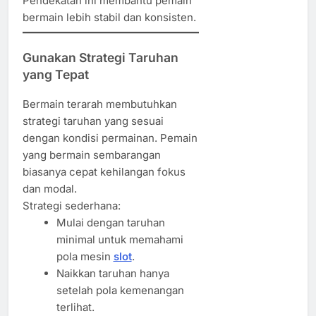
Pendekatan ini membantu pemain
bermain lebih stabil dan konsisten.
Gunakan Strategi Taruhan
yang Tepat
Bermain terarah membutuhkan
strategi taruhan yang sesuai
dengan kondisi permainan. Pemain
yang bermain sembarangan
biasanya cepat kehilangan fokus
dan modal.
Strategi sederhana:
Mulai dengan taruhan
minimal untuk memahami
pola mesin
slot
.
Naikkan taruhan hanya
setelah pola kemenangan
terlihat.