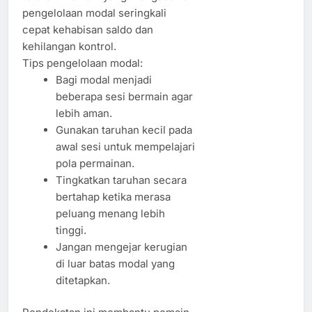
pengelolaan modal seringkali
cepat kehabisan saldo dan
kehilangan kontrol.
Tips pengelolaan modal:
Bagi modal menjadi
beberapa sesi bermain agar
lebih aman.
Gunakan taruhan kecil pada
awal sesi untuk mempelajari
pola permainan.
Tingkatkan taruhan secara
bertahap ketika merasa
peluang menang lebih
tinggi.
Jangan mengejar kerugian
di luar batas modal yang
ditetapkan.