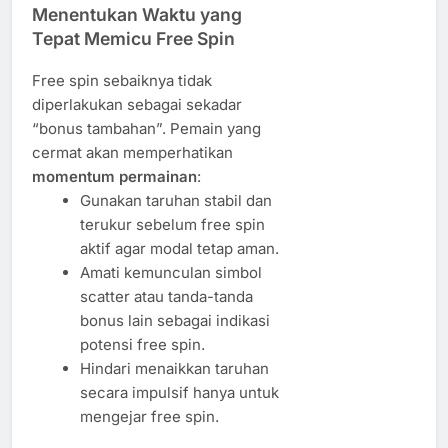
Menentukan Waktu yang
Tepat Memicu Free Spin
Free spin sebaiknya tidak
diperlakukan sebagai sekadar
“bonus tambahan”. Pemain yang
cermat akan memperhatikan
momentum permainan
:
Gunakan taruhan stabil dan
terukur sebelum free spin
aktif agar modal tetap aman.
Amati kemunculan simbol
scatter atau tanda-tanda
bonus lain sebagai indikasi
potensi free spin.
Hindari menaikkan taruhan
secara impulsif hanya untuk
mengejar free spin.