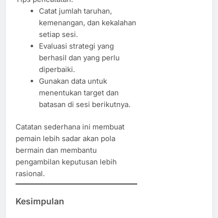
Catat jumlah taruhan,
kemenangan, dan kekalahan
setiap sesi.
Evaluasi strategi yang
berhasil dan yang perlu
diperbaiki.
Gunakan data untuk
menentukan target dan
batasan di sesi berikutnya.
Catatan sederhana ini membuat
pemain lebih sadar akan pola
bermain dan membantu
pengambilan keputusan lebih
rasional.
Kesimpulan