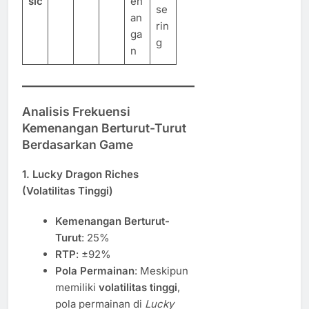
sic
en
se
an
rin
ga
g
n
Analisis Frekuensi
Kemenangan Berturut-Turut
Berdasarkan Game
1. Lucky Dragon Riches
(Volatilitas Tinggi)
Kemenangan Berturut-
Turut
: 25%
RTP
: ±92%
Pola Permainan
: Meskipun
memiliki
volatilitas tinggi
,
pola permainan di
Lucky