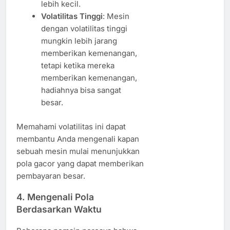
lebih kecil.
Volatilitas Tinggi
: Mesin
dengan volatilitas tinggi
mungkin lebih jarang
memberikan kemenangan,
tetapi ketika mereka
memberikan kemenangan,
hadiahnya bisa sangat
besar.
Memahami volatilitas ini dapat
membantu Anda mengenali kapan
sebuah mesin mulai menunjukkan
pola gacor yang dapat memberikan
pembayaran besar.
4. Mengenali Pola
Berdasarkan Waktu