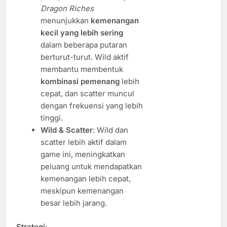
Dragon Riches
menunjukkan
kemenangan
kecil yang lebih sering
dalam beberapa putaran
berturut-turut. Wild aktif
membantu membentuk
kombinasi pemenang
lebih
cepat, dan scatter muncul
dengan frekuensi yang lebih
tinggi.
Wild & Scatter
: Wild dan
scatter lebih aktif dalam
game ini, meningkatkan
peluang untuk mendapatkan
kemenangan lebih cepat,
meskipun kemenangan
besar lebih jarang.
Strategi
: