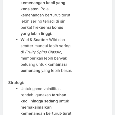
kemenangan kecil yang
konsisten
. Pola
kemenangan berturut-turut
lebih sering terjadi di sini,
berkat
frekuensi bonus
yang lebih tinggi
.
Wild & Scatter
: Wild dan
scatter muncul lebih sering
di
Fruity Spins Classic
,
memberikan lebih banyak
peluang untuk
kombinasi
pemenang
yang lebih besar.
Strategi
:
Untuk game volatilitas
rendah, gunakan
taruhan
kecil hingga sedang
untuk
memaksimalkan
kemenangan berturut-turut
.