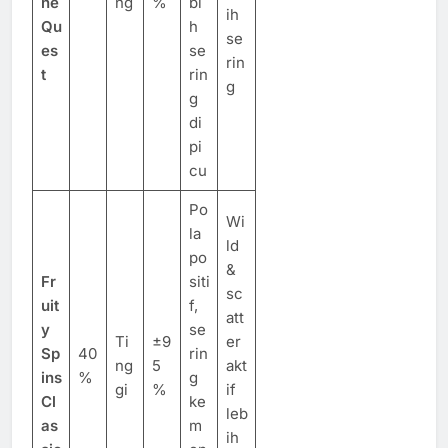
ne
ng
%
bi
ih
Qu
h
se
es
se
rin
t
rin
g
g
di
pi
cu
Po
Wi
la
ld
po
&
Fr
siti
sc
uit
f,
att
y
se
Ti
±9
er
Sp
40
rin
ng
5
akt
ins
%
g
gi
%
if
Cl
ke
leb
as
m
ih