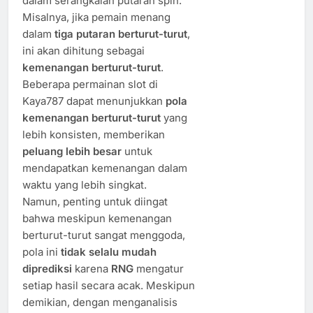
dalam serangkaian putaran spin.
Misalnya, jika pemain menang
dalam
tiga putaran berturut-turut
,
ini akan dihitung sebagai
kemenangan berturut-turut
.
Beberapa permainan slot di
Kaya787 dapat menunjukkan
pola
kemenangan berturut-turut
yang
lebih konsisten, memberikan
peluang lebih besar
untuk
mendapatkan kemenangan dalam
waktu yang lebih singkat.
Namun, penting untuk diingat
bahwa meskipun kemenangan
berturut-turut sangat menggoda,
pola ini
tidak selalu mudah
diprediksi
karena
RNG
mengatur
setiap hasil secara acak. Meskipun
demikian, dengan menganalisis