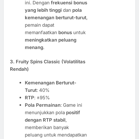
ini. Dengan
frekuensi bonus
yang lebih tinggi
dan
pola
kemenangan berturut-turut
,
pemain dapat
memanfaatkan
bonus
untuk
meningkatkan peluang
menang
.
3. Fruity Spins Classic (Volatilitas
Rendah)
Kemenangan Berturut-
Turut
: 40%
RTP
: ±95%
Pola Permainan
: Game ini
menunjukkan pola
positif
dengan RTP stabil
,
memberikan banyak
peluang untuk mendapatkan