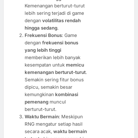
Kemenangan berturut-turut
lebih sering terjadi di game
dengan
volatilitas rendah
hingga sedang
.
Frekuensi Bonus
: Game
dengan
frekuensi bonus
yang lebih tinggi
memberikan lebih banyak
kesempatan untuk
memicu
kemenangan berturut-turut
.
Semakin sering fitur bonus
dipicu, semakin besar
kemungkinan
kombinasi
pemenang
muncul
berturut-turut.
Waktu Bermain
: Meskipun
RNG mengatur setiap hasil
secara acak,
waktu bermain