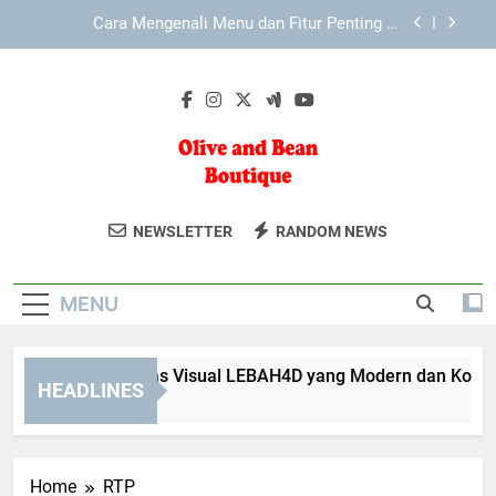
Skip
Cara Mengenali Menu dan Fitur Penting di
to
LEBAH4D secara Lebih Terarah
content
Mengenal Keunggulan Antarmuka KAYA787 yang
Mudah Digunakan
Mengenal Identitas Visual LEBAH4D yang Modern
dan Konsisten
Cara Mengenali Menu dan Fitur Penting di
EDWINSLOT secara Lebih Terarah
Olive And Bean
Temukan Tren Mode Terkini Di Olive And
Cara Mengenali Menu dan Fitur Penting di
NEWSLETTER
RANDOM NEWS
LEBAH4D secara Lebih Terarah
Boutique
Bean Boutique. Pilihan Pakaian Dan
Mengenal Keunggulan Antarmuka KAYA787 yang
Aksesori Yang Stylish Dan Berkualitas.
Mudah Digunakan
MENU
ngenal Identitas Visual LEBAH4D yang Modern dan Konsisten
HEADLINES
Weeks Ago
Home
RTP