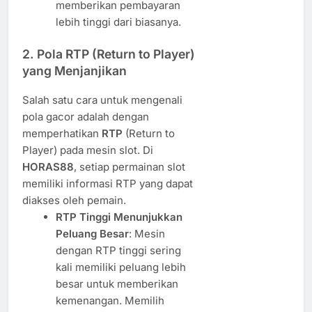
memberikan pembayaran
lebih tinggi dari biasanya.
2. Pola RTP (Return to Player)
yang Menjanjikan
Salah satu cara untuk mengenali
pola gacor adalah dengan
memperhatikan
RTP
(Return to
Player) pada mesin slot. Di
HORAS88
, setiap permainan slot
memiliki informasi RTP yang dapat
diakses oleh pemain.
RTP Tinggi Menunjukkan
Peluang Besar
: Mesin
dengan RTP tinggi sering
kali memiliki peluang lebih
besar untuk memberikan
kemenangan. Memilih