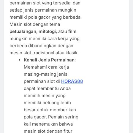
permainan slot yang tersedia, dan
setiap jenis permainan mungkin
memiliki pola gacor yang berbeda.
Mesin slot dengan tema
petualangan
,
mitologi
, atau
film
mungkin memiliki cara kerja yang
berbeda dibandingkan dengan
mesin slot tradisional atau klasik.
Kenali Jenis Permainan
:
Memahami cara kerja
masing-masing jenis
permainan slot di
HORAS88
dapat membantu Anda
memilih mesin yang
memiliki peluang lebih
besar untuk memberikan
pola gacor. Pemain sering
kali menemukan bahwa
mesin slot dengan fitur