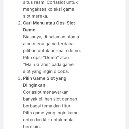
situs resmi Corlaslot untuk
mengakses koleksi game
slot mereka.
Cari Menu atau Opsi Slot
Demo
Biasanya, di halaman utama
atau menu game terdapat
pilihan untuk bermain demo.
Pilih opsi “Demo” atau
“Main Gratis” pada game
slot yang ingin dicoba.
Pilih Game Slot yang
Diinginkan
Corlaslot menawarkan
banyak pilihan slot dengan
berbagai tema dan fitur.
Pilih game yang ingin kamu
coba dan klik untuk mulai
bermain.