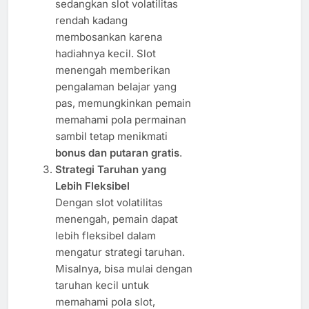
sedangkan slot volatilitas
rendah kadang
membosankan karena
hadiahnya kecil. Slot
menengah memberikan
pengalaman belajar yang
pas, memungkinkan pemain
memahami pola permainan
sambil tetap menikmati
bonus dan putaran gratis
.
Strategi Taruhan yang
Lebih Fleksibel
Dengan slot volatilitas
menengah, pemain dapat
lebih fleksibel dalam
mengatur strategi taruhan.
Misalnya, bisa mulai dengan
taruhan kecil untuk
memahami pola slot,