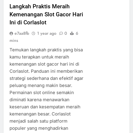
Langkah Praktis Meraih
Kemenangan Slot Gacor Hari
Ini di Corlaslot
e7aa8fb
1 year ago
0
6
mins
Temukan langkah praktis yang bisa
kamu terapkan untuk meraih
kemenangan slot gacor hari ini di
Corlaslot. Panduan ini memberikan
strategi sederhana dan efektif agar
peluang menang makin besar.
Permainan slot online semakin
diminati karena menawarkan
keseruan dan kesempatan meraih
kemenangan besar. Corlaslot
menjadi salah satu platform
populer yang menghadirkan