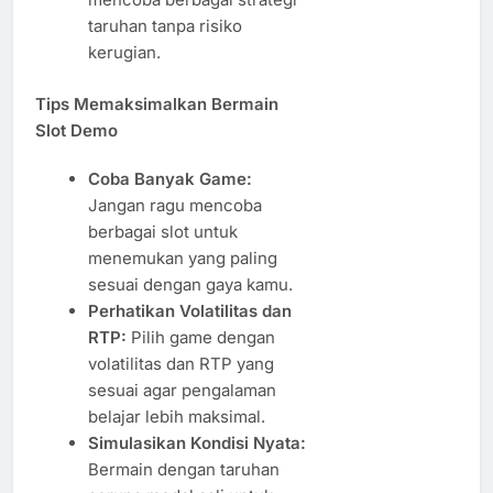
taruhan tanpa risiko
kerugian.
Tips Memaksimalkan Bermain
Slot Demo
Coba Banyak Game:
Jangan ragu mencoba
berbagai slot untuk
menemukan yang paling
sesuai dengan gaya kamu.
Perhatikan Volatilitas dan
RTP:
Pilih game dengan
volatilitas dan RTP yang
sesuai agar pengalaman
belajar lebih maksimal.
Simulasikan Kondisi Nyata:
Bermain dengan taruhan