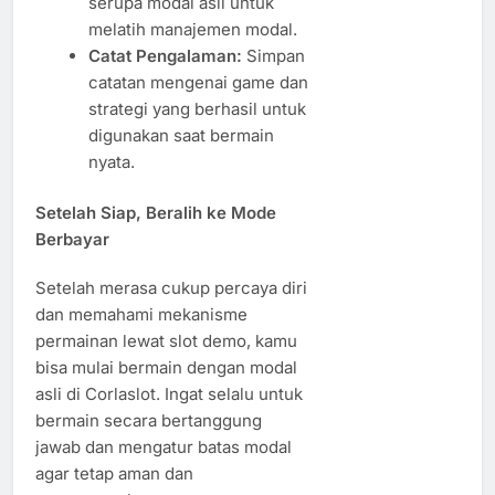
serupa modal asli untuk
melatih manajemen modal.
Catat Pengalaman:
Simpan
catatan mengenai game dan
strategi yang berhasil untuk
digunakan saat bermain
nyata.
Setelah Siap, Beralih ke Mode
Berbayar
Setelah merasa cukup percaya diri
dan memahami mekanisme
permainan lewat slot demo, kamu
bisa mulai bermain dengan modal
asli di Corlaslot. Ingat selalu untuk
bermain secara bertanggung
jawab dan mengatur batas modal
agar tetap aman dan