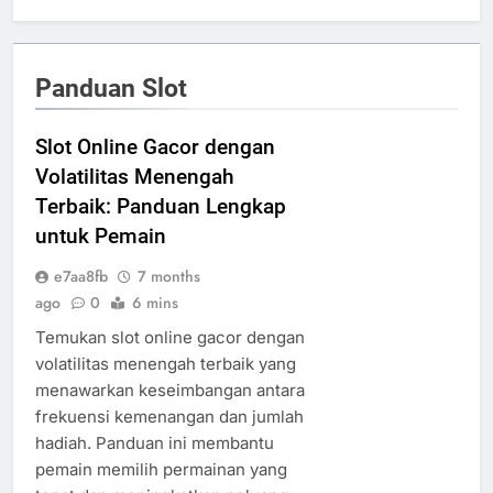
Panduan Slot
Slot Online Gacor dengan
Volatilitas Menengah
Terbaik: Panduan Lengkap
untuk Pemain
e7aa8fb
7 months
ago
0
6 mins
Temukan slot online gacor dengan
volatilitas menengah terbaik yang
menawarkan keseimbangan antara
frekuensi kemenangan dan jumlah
hadiah. Panduan ini membantu
pemain memilih permainan yang