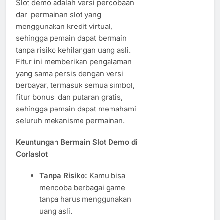
Slot demo adalah versi percobaan
dari permainan slot yang
menggunakan kredit virtual,
sehingga pemain dapat bermain
tanpa risiko kehilangan uang asli.
Fitur ini memberikan pengalaman
yang sama persis dengan versi
berbayar, termasuk semua simbol,
fitur bonus, dan putaran gratis,
sehingga pemain dapat memahami
seluruh mekanisme permainan.
Keuntungan Bermain Slot Demo di
Corlaslot
Tanpa Risiko:
Kamu bisa
mencoba berbagai game
tanpa harus menggunakan
uang asli.