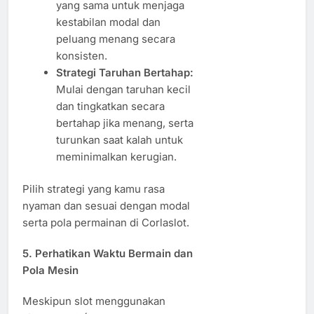
yang sama untuk menjaga
kestabilan modal dan
peluang menang secara
konsisten.
Strategi Taruhan Bertahap:
Mulai dengan taruhan kecil
dan tingkatkan secara
bertahap jika menang, serta
turunkan saat kalah untuk
meminimalkan kerugian.
Pilih strategi yang kamu rasa
nyaman dan sesuai dengan modal
serta pola permainan di Corlaslot.
5. Perhatikan Waktu Bermain dan
Pola Mesin
Meskipun slot menggunakan