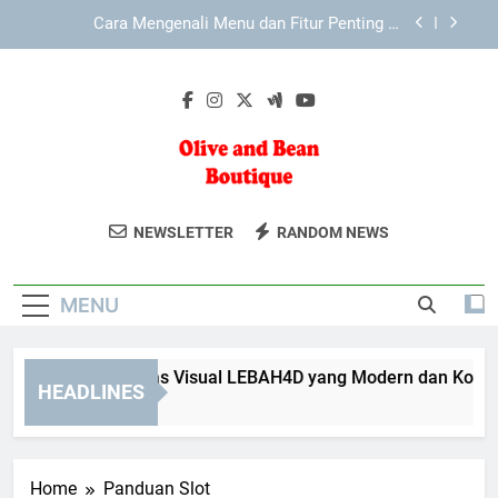
Skip
Cara Mengenali Menu dan Fitur Penting di
to
LEBAH4D secara Lebih Terarah
content
Mengenal Keunggulan Antarmuka KAYA787 yang
Mudah Digunakan
Mengenal Identitas Visual LEBAH4D yang Modern
dan Konsisten
Cara Mengenali Menu dan Fitur Penting di
EDWINSLOT secara Lebih Terarah
Olive And Bean
Temukan Tren Mode Terkini Di Olive And
Cara Mengenali Menu dan Fitur Penting di
NEWSLETTER
RANDOM NEWS
LEBAH4D secara Lebih Terarah
Boutique
Bean Boutique. Pilihan Pakaian Dan
Mengenal Keunggulan Antarmuka KAYA787 yang
Aksesori Yang Stylish Dan Berkualitas.
Mudah Digunakan
MENU
ngenal Identitas Visual LEBAH4D yang Modern dan Konsisten
HEADLINES
Weeks Ago
Home
Panduan Slot