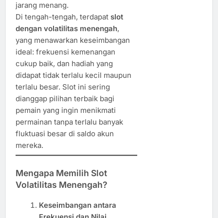
jarang menang.
Di tengah-tengah, terdapat
slot
dengan volatilitas menengah
,
yang menawarkan keseimbangan
ideal: frekuensi kemenangan
cukup baik, dan hadiah yang
didapat tidak terlalu kecil maupun
terlalu besar. Slot ini sering
dianggap pilihan terbaik bagi
pemain yang ingin menikmati
permainan tanpa terlalu banyak
fluktuasi besar di saldo akun
mereka.
Mengapa Memilih Slot
Volatilitas Menengah?
Keseimbangan antara
Frekuensi dan Nilai