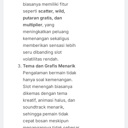
biasanya memiliki fitur
seperti
scatter, wild,
putaran gratis, dan
multiplier
, yang
meningkatkan peluang
kemenangan sekaligus
memberikan sensasi lebih
seru dibanding slot
volatilitas rendah.
Tema dan Grafis Menarik
Pengalaman bermain tidak
hanya soal kemenangan.
Slot menengah biasanya
dikemas dengan tema
kreatif, animasi halus, dan
soundtrack menarik,
sehingga pemain tidak
cepat bosan meskipun
menangannya tidak sebesar