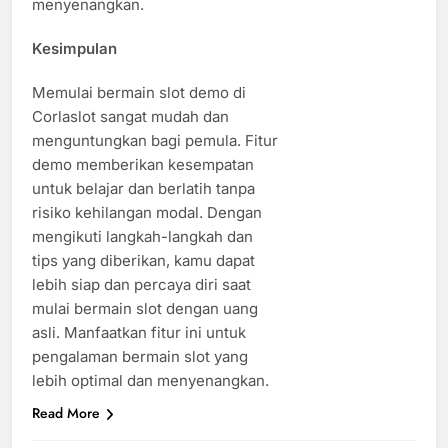
menyenangkan.
Kesimpulan
Memulai bermain slot demo di
Corlaslot sangat mudah dan
menguntungkan bagi pemula. Fitur
demo memberikan kesempatan
untuk belajar dan berlatih tanpa
risiko kehilangan modal. Dengan
mengikuti langkah-langkah dan
tips yang diberikan, kamu dapat
lebih siap dan percaya diri saat
mulai bermain slot dengan uang
asli. Manfaatkan fitur ini untuk
pengalaman bermain slot yang
lebih optimal dan menyenangkan.
Read More