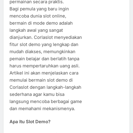
permainan secara praktis.
Bagi pemula yang baru ingin
mencoba dunia slot online,
bermain di mode demo adalah
langkah awal yang sangat
dianjurkan. Corlaslot menyediakan
fitur slot demo yang lengkap dan
mudah diakses, memungkinkan
pemain belajar dan berlatih tanpa
harus mempertaruhkan uang asli.
Artikel ini akan menjelaskan cara
memulai bermain slot demo di
Corlaslot dengan langkah-langkah
sederhana agar kamu bisa
langsung mencoba berbagai game
dan memahami mekanismenya.
Apa Itu Slot Demo?