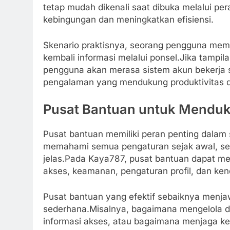
tetap mudah dikenali saat dibuka melalui per
kebingungan dan meningkatkan efisiensi.
Skenario praktisnya, seorang pengguna memp
kembali informasi melalui ponsel.Jika tampi
pengguna akan merasa sistem akun bekerja s
pengalaman yang mendukung produktivitas di
Pusat Bantuan untuk Mendu
Pusat bantuan memiliki peran penting dalam
memahami semua pengaturan sejak awal, s
jelas.Pada Kaya787, pusat bantuan dapat 
akses, keamanan, pengaturan profil, dan ke
Pusat bantuan yang efektif sebaiknya men
sederhana.Misalnya, bagaimana mengelola da
informasi akses, atau bagaimana menjaga 