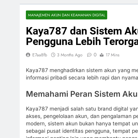
MANAJEMEN AKUN DAN KEAMANAN DIGITAL
Kaya787 dan Sistem A
Pengguna Lebih Terorga
0
E7aa8fb
3 Months Ago
17 Mins
Kaya787 menghadirkan sistem akun yang m
informasi pribadi secara lebih rapi dan nyam
Memahami Peran Sistem Aku
Kaya787 menjadi salah satu brand digital y
akses, pengelolaan akun, dan pengalaman pe
modern, sistem akun bukan hanya tempat un
sebagai pusat identitas pengguna, tempat pen