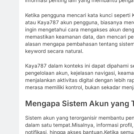
informasi penting lain yang membantu pengala
Ketika pengguna mencari kata kunci seperti 
atau Kaya787 akun pengguna, biasanya mere
ingin mengetahui cara mengakses akun deng
memastikan keamanan data, dan mencari peng
alasan mengapa pembahasan tentang sistem
keyword secara natural.
Kaya787 dalam konteks ini dapat dipahami se
pengelolaan akun, kejelasan navigasi, ke
menjalankan aktivitas digital dengan lebih 
merasa memiliki kontrol, bukan sekadar men
Mengapa Sistem Akun yang Te
Sistem akun yang terorganisir membantu pe
dalam satu tempat.Misalnya, informasi profil
notifikasi, hingga akses bantuan.Ketika semu