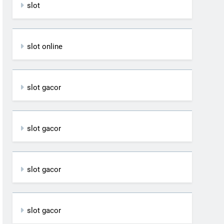
slot
slot online
slot gacor
slot gacor
slot gacor
slot gacor