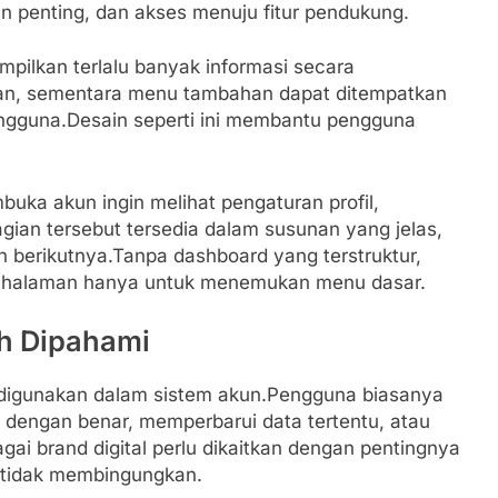
 penting, dan akses menuju fitur pendukung.
pilkan terlalu banyak informasi secara
askan, sementara menu tambahan dapat ditempatkan
engguna.Desain seperti ini membantu pengguna
uka akun ingin melihat pengaturan profil,
ian tersebut tersedia dalam susunan yang jelas,
berikutnya.Tanpa dashboard yang terstruktur,
k halaman hanya untuk menemukan menu dasar.
ah Dipahami
g digunakan dalam sistem akun.Pengguna biasanya
n dengan benar, memperbarui data tertentu, atau
i brand digital perlu dikaitkan dengan pentingnya
n tidak membingungkan.