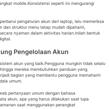
angkat mobile.Konsistensi seperti ini mengurangi
erbarui pengaturan akun dari laptop, lalu memeriksa
lan dan struktur menu tetap mudah dipahami,
ecara nyaman dalam aktivitas harian.Inilah bentuk
gital.
kung Pengelolaan Akun
 sistem akun yang baik.Pengguna mungkin tidak selalu
ehingga mereka membutuhkan panduan yang
menjadi bagian yang membantu pengguna memahami
ndala umum.
jawab pertanyaan umum dengan bahasa
ta akun, apa yang harus dilakukan saat lupa
keamanan saat menggunakan perangkat