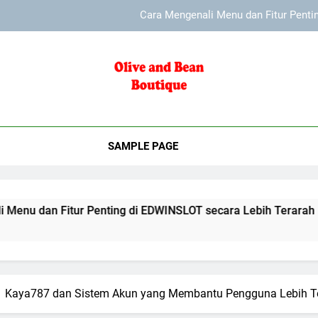
Cara Mengenali Menu dan Fitur Penti
Cara Mengenali Menu dan Fitur Pe
Mengenal Keunggulan Anta
ve And Bean Boutique
Mengenal Identitas Visu
en Mode Terkini Di Olive And Bean Boutique. Pilihan Pakaian D
Cara Mengenali Menu dan Fitur Penti
SAMPLE PAGE
Cara Mengenali Menu dan Fitur Pe
Mengenal Keunggulan Anta
itur Penting di EDWINSLOT secara Lebih Terarah
Cara 
3 Weeks
Kaya787 dan Sistem Akun yang Membantu Pengguna Lebih Te