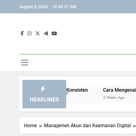
Skip
August 8, 2026
10:40:52 AM
to
content
Oli
Temukan Tr
 yang Modern dan Konsisten
Cara Mengenali Menu dan F
3 Weeks Ago
HEADLINES
Home
Manajemen Akun dan Keamanan Digital