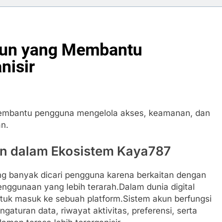
kun yang Membantu
nisir
embantu pengguna mengelola akses, keamanan, dan
an.
n dalam Ekosistem Kaya787
ang banyak dicari pengguna karena berkaitan dengan
nggunaan yang lebih terarah.Dalam dunia digital
tuk masuk ke sebuah platform.Sistem akun berfungsi
gaturan data, riwayat aktivitas, preferensi, serta