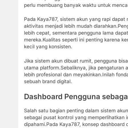
perlu membuang banyak waktu untuk mencar
Pada Kaya787, sistem akun yang rapi dapa
aktivitas menjadi lebih mudah diarahkan.P
lebih cepat, sementara pengguna lama dapa
mereka.Kualitas seperti ini penting karena ke
kecil yang konsisten.
Jika sistem akun dibuat rumit, pengguna b
utama platform.Sebaliknya, jika pengaturan 
lebih profesional dan meyakinkan.Inilah fo
sebuah brand digital.
Dashboard Pengguna sebagai
Salah satu bagian penting dalam sistem aku
sebagai pusat kontrol yang memperlihatkan 
dipahami.Pada Kaya787, konsep dashboard d