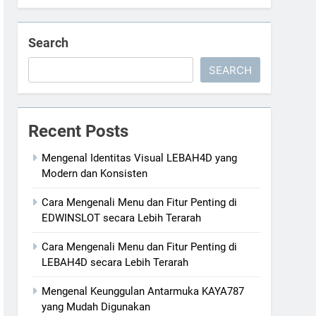
Search
SEARCH
Recent Posts
Mengenal Identitas Visual LEBAH4D yang
Modern dan Konsisten
Cara Mengenali Menu dan Fitur Penting di
EDWINSLOT secara Lebih Terarah
Cara Mengenali Menu dan Fitur Penting di
LEBAH4D secara Lebih Terarah
Mengenal Keunggulan Antarmuka KAYA787
yang Mudah Digunakan