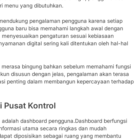
i menu yang dibutuhkan.
t mendukung pengalaman pengguna karena setiap
engguna baru bisa memahami langkah awal dengan
t menyesuaikan pengaturan sesuai kebiasaan
nyamanan digital sering kali ditentukan oleh hal-hal
isa merasa bingung bahkan sebelum memahami fungsi
akun disusun dengan jelas, pengalaman akan terasa
ndasi penting dalam membangun kepercayaan terhadap
 Pusat Kontrol
n adalah dashboard pengguna.Dashboard berfungsi
informasi utama secara ringkas dan mudah
apat diposisikan sebagai ruang yang membantu