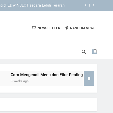
ng di EDWINSLOT secara Lebih Terarah
nting di LEBAH4D secara Lebih Terarah
rmuka KAYA787 yang Mudah Digunakan
NEWSLETTER
RANDOM NEWS
al LEBAH4D yang Modern dan Konsisten
an Aksesori Yang Stylish Dan Berkualitas.
ng di EDWINSLOT secara Lebih Terarah
nting di LEBAH4D secara Lebih Terarah
rmuka KAYA787 yang Mudah Digunakan
Mengenali Menu dan Fitur Penting di LEBAH4D secara Lebih T
 Ago