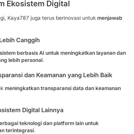
 Ekosistem Digital
gi, Kaya787 juga terus berinovasi untuk
menjawab
 Lebih Canggih
stem berbasis AI untuk meningkatkan layanan dan
g lebih personal
.
sparansi dan Keamanan yang Lebih Baik
uk
meningkatkan transparansi data dan keamanan
sistem Digital Lainnya
rbagai teknologi dan platform lain untuk
n terintegrasi
.