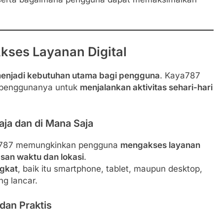
kses Layanan Digital
menjadi kebutuhan utama bagi pengguna
. Kaya787
 penggunanya untuk
menjalankan aktivitas sehari-hari
aja dan di Mana Saja
aya787 memungkinkan pengguna
mengakses layanan
san waktu dan lokasi
.
ngkat
, baik itu smartphone, tablet, maupun desktop,
g lancar.
dan Praktis