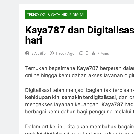
TEKNOLOGI & GAYA HIDUP DIGITAL
Kaya787 dan Digitalisa
hari
0
E7aa8fb
1 Year Ago
7 Mins
Temukan bagaimana Kaya787 berperan dalam di
online hingga kemudahan akses layanan digi
Digitalisasi telah menjadi bagian tak terpi
kehidupan kini semakin terdigitalisasi
, dari 
mengakses layanan keuangan.
Kaya787 hadir
berbagai kemudahan bagi pengguna melalui te
Dalam artikel ini, kita akan membahas baga
melalui digitalisasi
, manfaat yang diberikan