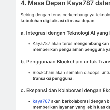
4. Masa Depan Kaya787 dalam
Seiring dengan terus berkembangnya teknolo
kebutuhan digitalisasi di masa depan
.
a. Integrasi dengan Teknologi AI yang
Kaya787 akan terus
mengembangkan si
memberikan pengalaman pengguna yan
b. Penggunaan Blockchain untuk Tran
Blockchain akan semakin diadopsi unt
transaksi pengguna
.
c. Ekspansi dan Kolaborasi dengan Eko
kaya787
akan
berkolaborasi dengan be
memberikan layanan yang lebih luas da