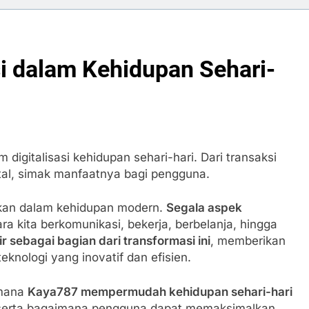
si dalam Kehidupan Sehari-
gitalisasi kehidupan sehari-hari. Dari transaksi
tal, simak manfaatnya bagi pengguna.
sahkan dalam kehidupan modern.
Segala aspek
cara kita berkomunikasi, bekerja, berbelanja, hingga
 sebagai bagian dari transformasi ini
, memberikan
knologi yang inovatif dan efisien.
imana
Kaya787 mempermudah kehidupan sehari-hari
, serta bagaimana pengguna dapat memaksimalkan